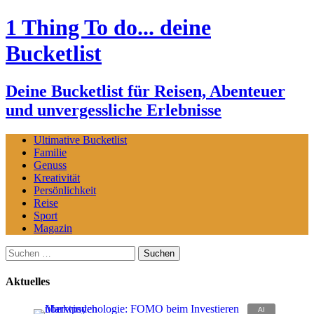
1 Thing To do... deine
Bucketlist
Deine Bucketlist für Reisen, Abenteuer
und unvergessliche Erlebnisse
Ultimative Bucketlist
Familie
Genuss
Kreativität
Persönlichkeit
Reise
Sport
Magazin
Suchen
nach:
Aktuelles