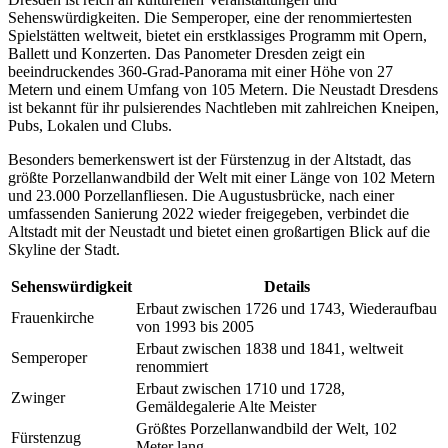
Sehenswürdigkeiten. Die Semperoper, eine der renommiertesten
Spielstätten weltweit, bietet ein erstklassiges Programm mit Opern,
Ballett und Konzerten. Das Panometer Dresden zeigt ein
beeindruckendes 360-Grad-Panorama mit einer Höhe von 27
Metern und einem Umfang von 105 Metern. Die Neustadt Dresdens
ist bekannt für ihr pulsierendes Nachtleben mit zahlreichen Kneipen,
Pubs, Lokalen und Clubs.
Besonders bemerkenswert ist der Fürstenzug in der Altstadt, das
größte Porzellanwandbild der Welt mit einer Länge von 102 Metern
und 23.000 Porzellanfliesen. Die Augustusbrücke, nach einer
umfassenden Sanierung 2022 wieder freigegeben, verbindet die
Altstadt mit der Neustadt und bietet einen großartigen Blick auf die
Skyline der Stadt.
Sehenswürdigkeit
Details
Erbaut zwischen 1726 und 1743, Wiederaufbau
Frauenkirche
von 1993 bis 2005
Erbaut zwischen 1838 und 1841, weltweit
Semperoper
renommiert
Erbaut zwischen 1710 und 1728,
Zwinger
Gemäldegalerie Alte Meister
Größtes Porzellanwandbild der Welt, 102
Fürstenzug
Meter lang