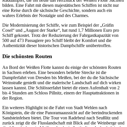
Raddampfer, die bis heute das Herzstück der Weißen Flotte Sachsen
bilden. Eine Fahrt mit diesen majestätischen Schiffen ist nicht nur
eine Reise durch die sächsische Geschichte, sondern auch ein
wahres Erlebnis der Nostalgie und des Charmes.
Die Modernisierung der Schiffe, wie zum Beispiel der „Gräfin
Cosel“ und „August der Starke“, hat rund 1,7 Millionen Euro pro
Schiff gekostet. Trotz der Reduzierung der Fahrgastkapazität von
500 auf 473 Passagiere pro Schiff bleibt der Komfort und die
Authentizität dieser historischen Dampfschiffe unübertroffen.
Die schönsten Routen
An Bord der Weißen Flotte kannst du einige der schönsten Routen
in Sachsen erleben. Eine besonders beliebte Strecke ist die
Dampferfahrt von Dresden bis Meißen, bei der du die Sächsische
Weinstraße genießt und die malerische Landschaft auf dich wirken
lassen kannst. Die Schlösserfahrt bietet dir einen Aufenthalt von 2
bis 4 Stunden am Schloss Pillnitz, einem der Hauptattraktionen in
der Region.
Ein weiteres Highlight ist die Fahrt von Stadt Wehlen nach
Königstein, die dir eine Panoramaaussicht auf die beeindruckenden
Sandsteinfelsen bietet. Die Tour von Radebeul nach Seußlitz und
zurück zeigt dir die Flusslandschaft mit Blick auf die Weinberge und