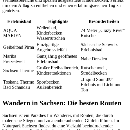
Wellnessbereiche und speziell ausgestattete Kinderbecken. Perfekt,
um dem Alltag zu entfliehen und einen erfahrungsreichen Tag zu
genießen.
Erlebnisbad
Highlights
Besonderheiten
Wellenbad,
AQUA
74 Meter „Crazy River“
Kinderbecken,
MARIEN
Rutsche
Wasserrutschen
Einzigartige
Sächsische Schweiz
Geibeltbad Pirna
Angebotsvielfalt
Erlebnisbad
Mariba
Ganzjährig geöffnetes
Nahe Dresden
Freizeitwelt
Erlebnisbad
Großer Freibadbereich,
Rutschenwelt,
Sachsen Therme
Kinderattraktionen
Strudelbecken
„Liquid Sound®“
Toskana Therme
Sportbecken,
Erlebnis mit Licht und
Bad Schandau
Außenbereich
Ton
Wandern in Sachsen: Die besten Routen
Sachsen ist ein Paradies für Wanderer, mit Routen, die durch
malerische Stiegen und zu atemberaubenden Gipfeln führen. Im
Naturpark Sachsen findest du eine Vielzahl beeindruckender