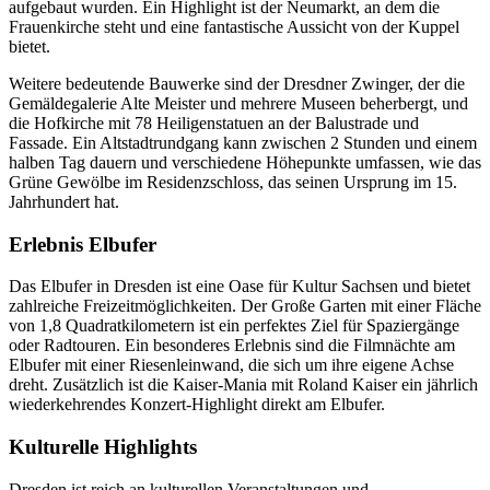
aufgebaut wurden. Ein Highlight ist der Neumarkt, an dem die
Frauenkirche steht und eine fantastische Aussicht von der Kuppel
bietet.
Weitere bedeutende Bauwerke sind der Dresdner Zwinger, der die
Gemäldegalerie Alte Meister und mehrere Museen beherbergt, und
die Hofkirche mit 78 Heiligenstatuen an der Balustrade und
Fassade. Ein Altstadtrundgang kann zwischen 2 Stunden und einem
halben Tag dauern und verschiedene Höhepunkte umfassen, wie das
Grüne Gewölbe im Residenzschloss, das seinen Ursprung im 15.
Jahrhundert hat.
Erlebnis Elbufer
Das Elbufer in Dresden ist eine Oase für Kultur Sachsen und bietet
zahlreiche Freizeitmöglichkeiten. Der Große Garten mit einer Fläche
von 1,8 Quadratkilometern ist ein perfektes Ziel für Spaziergänge
oder Radtouren. Ein besonderes Erlebnis sind die Filmnächte am
Elbufer mit einer Riesenleinwand, die sich um ihre eigene Achse
dreht. Zusätzlich ist die Kaiser-Mania mit Roland Kaiser ein jährlich
wiederkehrendes Konzert-Highlight direkt am Elbufer.
Kulturelle Highlights
Dresden ist reich an kulturellen Veranstaltungen und