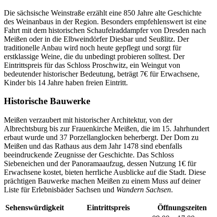
Die sächsische Weinstraße erzählt eine 850 Jahre alte Geschichte
des Weinanbaus in der Region. Besonders empfehlenswert ist eine
Fahrt mit dem historischen Schaufelraddampfer von Dresden nach
Meißen oder in die Elbweindörfer Diesbar und Seußlitz. Der
traditionelle Anbau wird noch heute gepflegt und sorgt für
erstklassige Weine, die du unbedingt probieren solltest. Der
Eintrittspreis für das Schloss Proschwitz, ein Weingut von
bedeutender historischer Bedeutung, beträgt 7€ für Erwachsene,
Kinder bis 14 Jahre haben freien Eintritt.
Historische Bauwerke
Meißen verzaubert mit historischer Architektur, von der
Albrechtsburg bis zur Frauenkirche Meißen, die im 15. Jahrhundert
erbaut wurde und 37 Porzellanglocken beherbergt. Der Dom zu
Meißen und das Rathaus aus dem Jahr 1478 sind ebenfalls
beeindruckende Zeugnisse der Geschichte. Das Schloss
Siebeneichen und der Panoramaaufzug, dessen Nutzung 1€ für
Erwachsene kostet, bieten herrliche Ausblicke auf die Stadt. Diese
prächtigen Bauwerke machen Meißen zu einem Muss auf deiner
Liste für Erlebnisbäder Sachsen und
Wandern Sachsen
.
Sehenswürdigkeit
Eintrittspreis
Öffnungszeiten