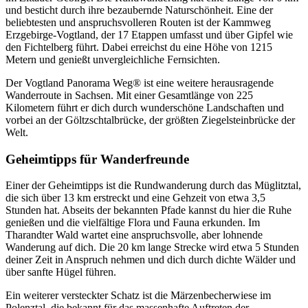
und besticht durch ihre bezaubernde Naturschönheit. Eine der
beliebtesten und anspruchsvolleren Routen ist der Kammweg
Erzgebirge-Vogtland, der 17 Etappen umfasst und über Gipfel wie
den Fichtelberg führt. Dabei erreichst du eine Höhe von 1215
Metern und genießt unvergleichliche Fernsichten.
Der Vogtland Panorama Weg® ist eine weitere herausragende
Wanderroute in Sachsen. Mit einer Gesamtlänge von 225
Kilometern führt er dich durch wunderschöne Landschaften und
vorbei an der Göltzschtalbrücke, der größten Ziegelsteinbrücke der
Welt.
Geheimtipps für Wanderfreunde
Einer der Geheimtipps ist die Rundwanderung durch das Müglitztal,
die sich über 13 km erstreckt und eine Gehzeit von etwa 3,5
Stunden hat. Abseits der bekannten Pfade kannst du hier die Ruhe
genießen und die vielfältige Flora und Fauna erkunden. Im
Tharandter Wald wartet eine anspruchsvolle, aber lohnende
Wanderung auf dich. Die 20 km lange Strecke wird etwa 5 Stunden
deiner Zeit in Anspruch nehmen und dich durch dichte Wälder und
über sanfte Hügel führen.
Ein weiterer versteckter Schatz ist die Märzenbecherwiese im
Polenztal, die bekannt für das massenhafte Auftreten der