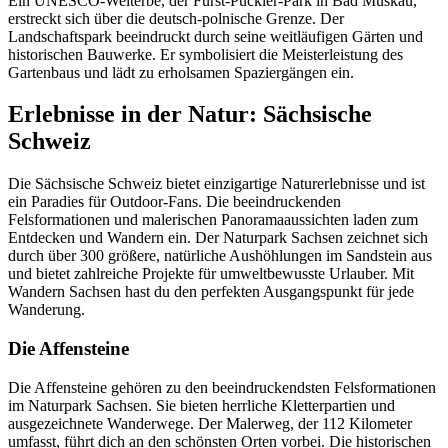
Ein UNESCO-Welterbe, der Fürst-Pückler-Park in Bad Muskau,
erstreckt sich über die deutsch-polnische Grenze. Der
Landschaftspark beeindruckt durch seine weitläufigen Gärten und
historischen Bauwerke. Er symbolisiert die Meisterleistung des
Gartenbaus und lädt zu erholsamen Spaziergängen ein.
Erlebnisse in der Natur: Sächsische
Schweiz
Die Sächsische Schweiz bietet einzigartige Naturerlebnisse und ist
ein Paradies für Outdoor-Fans. Die beeindruckenden
Felsformationen und malerischen Panoramaaussichten laden zum
Entdecken und Wandern ein. Der Naturpark Sachsen zeichnet sich
durch über 300 größere, natürliche Aushöhlungen im Sandstein aus
und bietet zahlreiche Projekte für umweltbewusste Urlauber. Mit
Wandern Sachsen hast du den perfekten Ausgangspunkt für jede
Wanderung.
Die Affensteine
Die Affensteine gehören zu den beeindruckendsten Felsformationen
im Naturpark Sachsen. Sie bieten herrliche Kletterpartien und
ausgezeichnete Wanderwege. Der Malerweg, der 112 Kilometer
umfasst, führt dich an den schönsten Orten vorbei. Die historischen