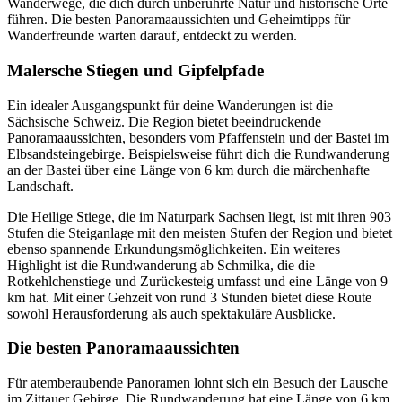
Wanderwege, die dich durch unberührte Natur und historische Orte
führen. Die besten Panoramaaussichten und Geheimtipps für
Wanderfreunde warten darauf, entdeckt zu werden.
Malersche Stiegen und Gipfelpfade
Ein idealer Ausgangspunkt für deine Wanderungen ist die
Sächsische Schweiz. Die Region bietet beeindruckende
Panoramaaussichten, besonders vom Pfaffenstein und der Bastei im
Elbsandsteingebirge. Beispielsweise führt dich die Rundwanderung
an der Bastei über eine Länge von 6 km durch die märchenhafte
Landschaft.
Die Heilige Stiege, die im Naturpark Sachsen liegt, ist mit ihren 903
Stufen die Steiganlage mit den meisten Stufen der Region und bietet
ebenso spannende Erkundungsmöglichkeiten. Ein weiteres
Highlight ist die Rundwanderung ab Schmilka, die die
Rotkehlchenstiege und Zurückesteig umfasst und eine Länge von 9
km hat. Mit einer Gehzeit von rund 3 Stunden bietet diese Route
sowohl Herausforderung als auch spektakuläre Ausblicke.
Die besten Panoramaaussichten
Für atemberaubende Panoramen lohnt sich ein Besuch der Lausche
im Zittauer Gebirge. Die Rundwanderung hat eine Länge von 6 km