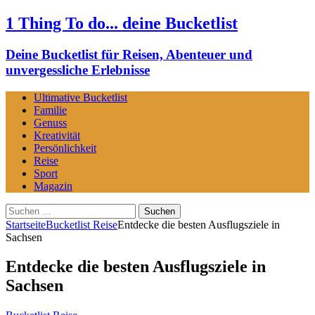
1 Thing To do... deine Bucketlist
Deine Bucketlist für Reisen, Abenteuer und
unvergessliche Erlebnisse
Ultimative Bucketlist
Familie
Genuss
Kreativität
Persönlichkeit
Reise
Sport
Magazin
Suchen
nach:
Startseite
Bucketlist Reise
Entdecke die besten Ausflugsziele in
Sachsen
Entdecke die besten Ausflugsziele in
Sachsen