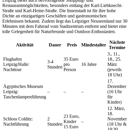
Leipzig bietet auch hervorragende Shopping- und
Restaurantmöglichkeiten, besonders entlang der Karl-Liebknecht-
Straße und Karl-Heine-Straße. Die Innenstadt ist für ihre hohe
Dichte an einzigartigen Geschäften und gastronomischen
Erlebnissen bekannt. Zudem liegt das Leipziger Neuseenland nur 30
Minuten mit dem Fahrrad vom Stadtzentrum entfernt und bietet eine
tolle Gelegenheit für Naturfreunde und Outdoor-Enthusiasten.
Nächste
Aktivität
Dauer
Preis
Mindestalter
Termine
3., 11.,
Flughafen
35 Euro
18., 25.
3-4
Leipzig/Halle:
pro
16 Jahre
März
Stunden
Nachttour
Person
(jeweils
18 Uhr)
17.
Ägyptisches Museum
Dezember
Leipzig:
–
–
–
(16 Uhr
Taschenlampenführung
für
Kinder)
12. März,
18.
23 Euro,
Schloss Colditz:
2
November
Kinder
–
Nachtführung
Stunden
(18 Uhr &
15 Euro
19:30