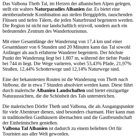
Das Valbona Theth Tal, im Herzen der albanischen Alpen gelegen,
stellt ein wahres
Naturparadies Albanien
dar. Es bietet eine
atemberaubende Kombination aus steilen Berggipfeln, rauschenden
Flüssen und tiefen Tälern, die jeden Naturfreund begeistern werden.
Die Region ist nicht nur landschaftlich reizvoll, sondern auch ein
bedeutendes Zentrum des Wandertourismus.
Mit einer Gesamtlänge der Wanderung von 17,4 km und einer
Gesamtdauer von 6 Stunden und 20 Minuten kann das Tal sowohl
Anfänger als auch erfahrene Wanderer begeistern. Der höchste
Punkt der Wanderung liegt bei 1.807 m, während der tiefste Punkt
bei 744 m liegt. Die Wege variieren, wobei 53,43% Pfade, 21,97%
Straßen, 12,44% Schotterwege und 12,14% Naturwege sind.
Eine der bekanntesten Routen ist die Wanderung von
Theth nach
Valbona
, die in etwa 7 Stunden absolviert werden kann. Diese führt
durch malerische
Albanien Landschaften
und bietet einzigartige
Naturaussichten, die die Schönheit des Tals unterstreichen.
Die malerischen Dörfer Theth und Valbona, die als Ausgangspunkte
für viele Abenteuer dienen, sind besonders charmant. Hier kann man
in traditionellen Gasthäusern übernachten und die Gastfreundschaft
der Einheimischen genießen.
Valbona Tal Albanien
ist dadurch zu einem beliebten Ort für
Touristen aus aller Welt geworden.