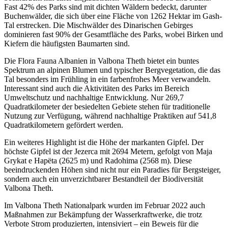
Fast 42% des Parks sind mit dichten Wäldern bedeckt, darunter
Buchenwälder, die sich über eine Fläche von 1262 Hektar im Gash-
Tal erstrecken. Die Mischwälder des Dinarischen Gebirges
dominieren fast 90% der Gesamtfläche des Parks, wobei Birken und
Kiefern die häufigsten Baumarten sind.
Die Flora Fauna Albanien in Valbona Theth bietet ein buntes
Spektrum an alpinen Blumen und typischer Bergvegetation, die das
Tal besonders im Frühling in ein farbenfrohes Meer verwandeln.
Interessant sind auch die Aktivitäten des Parks im Bereich
Umweltschutz und nachhaltige Entwicklung. Nur 269,7
Quadratkilometer der besiedelten Gebiete stehen für traditionelle
Nutzung zur Verfügung, während nachhaltige Praktiken auf 541,8
Quadratkilometern gefördert werden.
Ein weiteres Highlight ist die Höhe der markanten Gipfel. Der
höchste Gipfel ist der Jezerca mit 2694 Metern, gefolgt von Maja
Grykat e Hapëta (2625 m) und Radohima (2568 m). Diese
beeindruckenden Höhen sind nicht nur ein Paradies für Bergsteiger,
sondern auch ein unverzichtbarer Bestandteil der Biodiversität
Valbona Theth.
Im Valbona Theth Nationalpark wurden im Februar 2022 auch
Maßnahmen zur Bekämpfung der Wasserkraftwerke, die trotz
Verbote Strom produzierten, intensiviert – ein Beweis für die