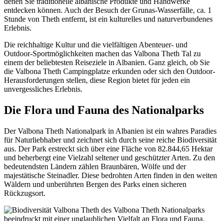
denen Sie traditionelle albanische Produkte und Handwerke
entdecken können. Auch der Besuch der Grunas-Wasserfälle, ca. 1
Stunde von Theth entfernt, ist ein kulturelles und naturverbundenes
Erlebnis.
Die reichhaltige Kultur und die vielfältigen Abenteuer- und
Outdoor-Sportmöglichkeiten machen das Valbona Theth Tal zu
einem der beliebtesten Reiseziele in Albanien. Ganz gleich, ob Sie
die Valbona Theth Campingplatze erkunden oder sich den Outdoor-
Herausforderungen stellen, diese Region bietet für jeden ein
unvergessliches Erlebnis.
Die Flora und Fauna des Nationalparks
Der Valbona Theth Nationalpark in Albanien ist ein wahres Paradies
für Naturliebhaber und zeichnet sich durch seine reiche Biodiversität
aus. Der Park erstreckt sich über eine Fläche von 82.844,65 Hektar
und beherbergt eine Vielzahl seltener und geschützter Arten. Zu den
bedeutendsten Ländern zählen Braunbären, Wölfe und der
majestätische Steinadler. Diese bedrohten Arten finden in den weiten
Wäldern und unberührten Bergen des Parks einen sicheren
Rückzugsort.
des Valbona Theth Nationalparks
beeindruckt mit einer unglaublichen Vielfalt an Flora und Fauna.