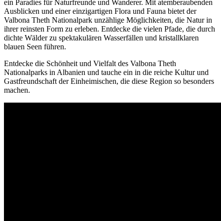
ein Paradies für Naturfreunde und Wanderer. Mit atemberaubenden
Ausblicken und einer einzigartigen Flora und Fauna bietet der
Valbona Theth Nationalpark unzählige Möglichkeiten, die Natur in
ihrer reinsten Form zu erleben. Entdecke die vielen Pfade, die durch
dichte Wälder zu spektakulären Wasserfällen und kristallklaren
blauen Seen führen.
Entdecke die Schönheit und Vielfalt des Valbona Theth
Nationalparks in Albanien und tauche ein in die reiche Kultur und
Gastfreundschaft der Einheimischen, die diese Region so besonders
machen.