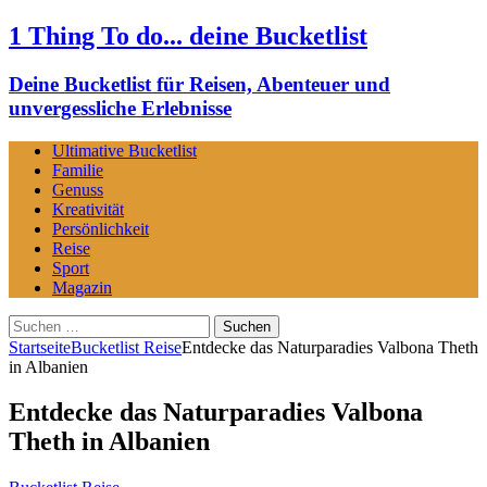
1 Thing To do... deine Bucketlist
Deine Bucketlist für Reisen, Abenteuer und
unvergessliche Erlebnisse
Ultimative Bucketlist
Familie
Genuss
Kreativität
Persönlichkeit
Reise
Sport
Magazin
Suchen
nach:
Startseite
Bucketlist Reise
Entdecke das Naturparadies Valbona Theth
in Albanien
Entdecke das Naturparadies Valbona
Theth in Albanien