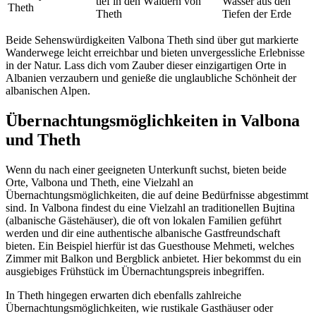
tief in den Wäldern von
Wasser aus den
Theth
Theth
Tiefen der Erde
Beide Sehenswürdigkeiten Valbona Theth sind über gut markierte
Wanderwege leicht erreichbar und bieten unvergessliche Erlebnisse
in der Natur. Lass dich vom Zauber dieser einzigartigen Orte in
Albanien verzaubern und genieße die unglaubliche Schönheit der
albanischen Alpen.
Übernachtungsmöglichkeiten in Valbona
und Theth
Wenn du nach einer geeigneten Unterkunft suchst, bieten beide
Orte, Valbona und Theth, eine Vielzahl an
Übernachtungsmöglichkeiten, die auf deine Bedürfnisse abgestimmt
sind. In Valbona findest du eine Vielzahl an traditionellen Bujtina
(albanische Gästehäuser), die oft von lokalen Familien geführt
werden und dir eine authentische albanische Gastfreundschaft
bieten. Ein Beispiel hierfür ist das Guesthouse Mehmeti, welches
Zimmer mit Balkon und Bergblick anbietet. Hier bekommst du ein
ausgiebiges Frühstück im Übernachtungspreis inbegriffen.
In Theth hingegen erwarten dich ebenfalls zahlreiche
Übernachtungsmöglichkeiten, wie rustikale Gasthäuser oder