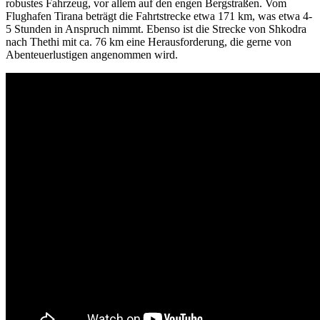
robustes Fahrzeug, vor allem auf den engen Bergstraßen. Vom
Flughafen Tirana beträgt die Fahrtstrecke etwa 171 km, was etwa 4-
5 Stunden in Anspruch nimmt. Ebenso ist die Strecke von Shkodra
nach Thethi mit ca. 76 km eine Herausforderung, die gerne von
Abenteuerlustigen angenommen wird.