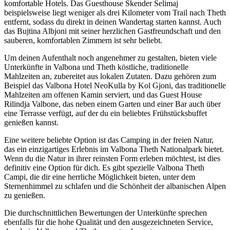
komfortable Hotels. Das Guesthouse Skender Selimaj
beispielsweise liegt weniger als drei Kilometer vom Trail nach Theth
entfernt, sodass du direkt in deinen Wandertag starten kannst. Auch
das Bujtina Albjoni mit seiner herzlichen Gastfreundschaft und den
sauberen, komfortablen Zimmern ist sehr beliebt.
Um deinen Aufenthalt noch angenehmer zu gestalten, bieten viele
Unterkünfte in Valbona und Theth köstliche, traditionelle
Mahlzeiten an, zubereitet aus lokalen Zutaten. Dazu gehören zum
Beispiel das Valbona Hotel NeoKulla by Kol Gjoni, das traditionelle
Mahlzeiten am offenen Kamin serviert, und das Guest House
Rilindja Valbone, das neben einem Garten und einer Bar auch über
eine Terrasse verfügt, auf der du ein beliebtes Frühstücksbuffet
genießen kannst.
Eine weitere beliebte Option ist das Camping in der freien Natur,
das ein einzigartiges Erlebnis im Valbona Theth Nationalpark bietet.
Wenn du die Natur in ihrer reinsten Form erleben möchtest, ist dies
definitiv eine Option für dich. Es gibt spezielle Valbona Theth
Campi, die dir eine herrliche Möglichkeit bieten, unter dem
Sternenhimmel zu schlafen und die Schönheit der albanischen Alpen
zu genießen.
Die durchschnittlichen Bewertungen der Unterkünfte sprechen
ebenfalls für die hohe Qualität und den ausgezeichneten Service,