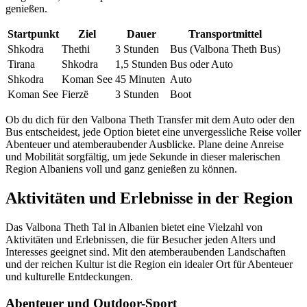
genießen.
Startpunkt
Ziel
Dauer
Transportmittel
Shkodra
Thethi
3 Stunden
Bus (Valbona Theth Bus)
Tirana
Shkodra
1,5 Stunden
Bus oder Auto
Shkodra
Koman See
45 Minuten
Auto
Koman See
Fierzë
3 Stunden
Boot
Ob du dich für den Valbona Theth Transfer mit dem Auto oder den
Bus entscheidest, jede Option bietet eine unvergessliche Reise voller
Abenteuer und atemberaubender Ausblicke. Plane deine Anreise
und Mobilität sorgfältig, um jede Sekunde in dieser malerischen
Region Albaniens voll und ganz genießen zu können.
Aktivitäten und Erlebnisse in der Region
Das Valbona Theth Tal in Albanien bietet eine Vielzahl von
Aktivitäten und Erlebnissen, die für Besucher jeden Alters und
Interesses geeignet sind. Mit den atemberaubenden Landschaften
und der reichen Kultur ist die Region ein idealer Ort für Abenteuer
und kulturelle Entdeckungen.
Abenteuer und Outdoor-Sport