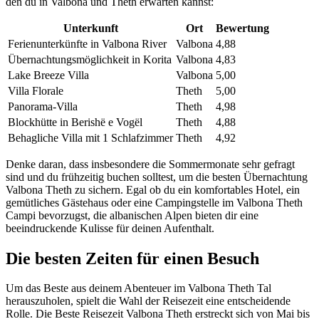
den du in Valbona und Theth erwarten kannst:
Unterkunft
Ort
Bewertung
Ferienunterkünfte in Valbona River
Valbona
4,88
Übernachtungsmöglichkeit in Korita
Valbona
4,83
Lake Breeze Villa
Valbona
5,00
Villa Florale
Theth
5,00
Panorama-Villa
Theth
4,98
Blockhütte in Berishë e Vogël
Theth
4,88
Behagliche Villa mit 1 Schlafzimmer
Theth
4,92
Denke daran, dass insbesondere die Sommermonate sehr gefragt
sind und du frühzeitig buchen solltest, um die besten Übernachtung
Valbona Theth zu sichern. Egal ob du ein komfortables Hotel, ein
gemütliches Gästehaus oder eine Campingstelle im Valbona Theth
Campi bevorzugst, die albanischen Alpen bieten dir eine
beeindruckende Kulisse für deinen Aufenthalt.
Die besten Zeiten für einen Besuch
Um das Beste aus deinem Abenteuer im Valbona Theth Tal
herauszuholen, spielt die Wahl der Reisezeit eine entscheidende
Rolle. Die Beste Reisezeit Valbona Theth erstreckt sich von Mai bis