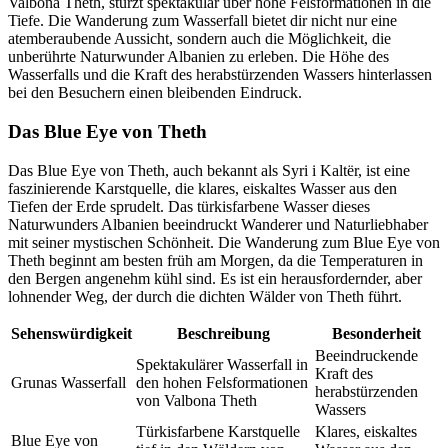
Valbona Theth, stürzt spektakulär über hohe Felsformationen in die
Tiefe. Die Wanderung zum Wasserfall bietet dir nicht nur eine
atemberaubende Aussicht, sondern auch die Möglichkeit, die
unberührte Naturwunder Albanien zu erleben. Die Höhe des
Wasserfalls und die Kraft des herabstürzenden Wassers hinterlassen
bei den Besuchern einen bleibenden Eindruck.
Das Blue Eye von Theth
Das Blue Eye von Theth, auch bekannt als Syri i Kaltër, ist eine
faszinierende Karstquelle, die klares, eiskaltes Wasser aus den
Tiefen der Erde sprudelt. Das türkisfarbene Wasser dieses
Naturwunders Albanien beeindruckt Wanderer und Naturliebhaber
mit seiner mystischen Schönheit. Die Wanderung zum Blue Eye von
Theth beginnt am besten früh am Morgen, da die Temperaturen in
den Bergen angenehm kühl sind. Es ist ein herausfordernder, aber
lohnender Weg, der durch die dichten Wälder von Theth führt.
Sehenswürdigkeit
Beschreibung
Besonderheit
Beeindruckende
Spektakulärer Wasserfall in
Kraft des
Grunas Wasserfall
den hohen Felsformationen
herabstürzenden
von Valbona Theth
Wassers
Türkisfarbene Karstquelle
Klares, eiskaltes
Blue Eye von