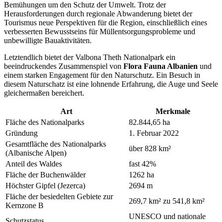
Bemühungen um den Schutz der Umwelt. Trotz der
Herausforderungen durch regionale Abwanderung bietet der
Tourismus neue Perspektiven für die Region, einschließlich eines
verbesserten Bewusstseins für Müllentsorgungsprobleme und
unbewilligte Bauaktivitäten.
Letztendlich bietet der Valbona Theth Nationalpark ein
beeindruckendes Zusammenspiel von
Flora Fauna Albanien
und
einem starken Engagement für den Naturschutz. Ein Besuch in
diesem Naturschatz ist eine lohnende Erfahrung, die Auge und Seele
gleichermaßen bereichert.
Art
Merkmale
Fläche des Nationalparks
82.844,65 ha
Gründung
1. Februar 2022
Gesamtfläche des Nationalparks
über 828 km²
(Albanische Alpen)
Anteil des Waldes
fast 42%
Fläche der Buchenwälder
1262 ha
Höchster Gipfel (Jezerca)
2694 m
Fläche der besiedelten Gebiete zur
269,7 km² zu 541,8 km²
Kernzone B
UNESCO und nationale
Schutzstatus