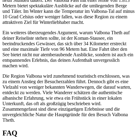
neun Stunden dauert. Der Valbona Pass mit einer Höhe von 1.813
Metern bietet spektakuläre Ausblicke auf die umliegenden Berge
und Täler. Im Winter kann die Temperatur im Valbona-Tal auf minus
10 Grad Celsius oder weniger fallen, was diese Region zu einem
attraktiven Ziel für Winterliebhaber macht.
Ein weiteres überzeugendes Argument, warum Valbona Theth auf
deiner Reiseliste stehen sollte, ist der Koman-Stausee, ein
beeindruckendes Gewässer, das sich über 34 Kilometer erstreckt
und eine maximale Tiefe von 96 Metern hat. Eine Fahrt über den
See bietet nicht nur atemberaubende Ausblicke, sondern ist auch ein
entspannendes Erlebnis, das deinen Aufenthalt unvergesslich
machen wird.
Die Region Valbona wird zunehmend touristisch erschlossen, was
zu einem Anstieg der Besucherzahlen führt. Dennoch gibt es eine
Vielzahl von weniger bekannten Wanderwegen, die darauf warten,
entdeckt zu werden. Viele Wanderer schätzen die authentische
albanische Erfahrung, wie etwa ein Frühstück in einer lokalen
Unterkunft, das oft als großzügig beschrieben wird.
Zusammengefasst sind diese einzigartigen Erlebnisse und die
unvergleichliche Natur die Hauptgründe für den Besuch Valbona
Theth.
FAQ