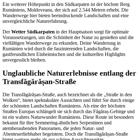
Ein weiterer Höhepunkt in den Südkarpaten ist der höchste Berg
Rumäniens, Moldoveanu, der sich auf 2.544 Metern erhebt. Die
Wanderwege hier bieten beeindruckende Landschaften und eine
unvergleichliche Naturerfahrung.
Der
Wetter Südkarpaten
in der Hauptsaison sorgt für optimale
Voraussetzungen, um die Schönheit der Natur zu genießen und die
vielfältigen Wanderwege zu erkunden. Deine Wanderung in
Rumänien wird durch die faszinierenden Landschaften, die
gastfreundlichen Einheimischen und die kulturellen Highlights
unvergesslich bleiben.
Unglaubliche Naturerlebnisse entlang der
Transfăgărășan-Straße
Die Transfăgărășan-Straße, auch bezeichnet als die „Straße in den
Wolken“, bietet spektakuläre Aussichten und führt Sie durch einige
der schönsten Landschaften Rumäniens. Als eine der höchsten
Straßen Europas schlängelt sie sich durch das Făgăraș-Gebirge und
ist ein wahres Naturwunder Rumäniens. Diese Route ist besonders
bekannt für ihre Semmering-ähnlichen Serpentinen und
atemberaubenden Panoramen, die jeden Natur- und
Abenteuerliebhaber begeistern. Doch die Transfăgărășan-Straße
bietet weitaus mehr als nur schöne Aussichtspunkte.