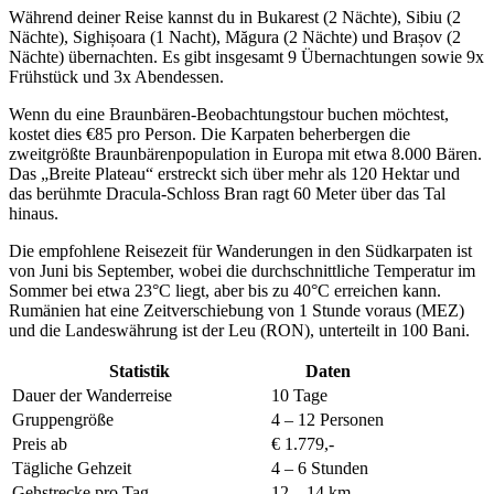
Während deiner Reise kannst du in Bukarest (2 Nächte), Sibiu (2
Nächte), Sighișoara (1 Nacht), Măgura (2 Nächte) und Brașov (2
Nächte) übernachten. Es gibt insgesamt 9 Übernachtungen sowie 9x
Frühstück und 3x Abendessen.
Wenn du eine Braunbären-Beobachtungstour buchen möchtest,
kostet dies €85 pro Person. Die Karpaten beherbergen die
zweitgrößte Braunbärenpopulation in Europa mit etwa 8.000 Bären.
Das „Breite Plateau“ erstreckt sich über mehr als 120 Hektar und
das berühmte Dracula-Schloss Bran ragt 60 Meter über das Tal
hinaus.
Die empfohlene Reisezeit für Wanderungen in den Südkarpaten ist
von Juni bis September, wobei die durchschnittliche Temperatur im
Sommer bei etwa 23°C liegt, aber bis zu 40°C erreichen kann.
Rumänien hat eine Zeitverschiebung von 1 Stunde voraus (MEZ)
und die Landeswährung ist der Leu (RON), unterteilt in 100 Bani.
Statistik
Daten
Dauer der Wanderreise
10 Tage
Gruppengröße
4 – 12 Personen
Preis ab
€ 1.779,-
Tägliche Gehzeit
4 – 6 Stunden
Gehstrecke pro Tag
12 – 14 km