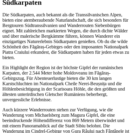
Südkarpaten
Die Südkarpaten, auch bekannt als die Transsilvanischen Alpen,
bieten eine atemberaubende Naturlandschaft, die sich besonders für
Bergtouren Südtranssilvanien und Wanderrouten Siebenbürgen
eignet. Mit zahlreichen markierten Wegen, die durch dichte Wälder
und über malerische Bergkämme führen, können Wanderer ein
einzigartiges Naturerlebnis Südkarpaten genießen. Ob du die wilde
Schönheit des Făgăraș-Gebirges oder den imposanten Nationalpark
Piatra Craiului erkundest, die Südkarpaten haben für jeden etwas zu
bieten.
Ein Highlight der Region ist der höchste Gipfel der rumänischen
Karpaten, der 2.544 Meter hohe Moldoveanu im Făgăraș-
Gebirgszug. Für Abenteuerlustige bieten die 30 km langen
Karstschluchten im Nationalpark Cheile Nerei-Beușnița und die
Höhlenbesichtigung in der Scarisoara Höhle, die den größten und
ältesten unterirdischen Gletscher Rumäniens beherbergt,
unvergessliche Erlebnisse.
Auch kürzere Wanderrouten stehen zur Verfügung, wie die
Wanderung vom Michaelsberg zum Magura Gipfel, die eine
beeindruckende Höhendifferenz von 869 Metern überwindet und
mit einem Panoramablick auf die Stadt Sibiu belohnt. Die
Wanderung im Cindrel-Gebirge von Gura Râului nach Fântânele ist