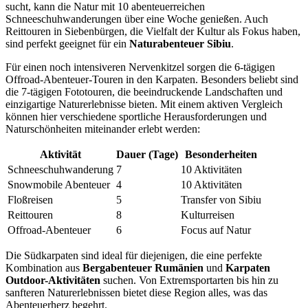
sucht, kann die Natur mit 10 abenteuerreichen
Schneeschuhwanderungen über eine Woche genießen. Auch
Reittouren in Siebenbürgen, die Vielfalt der Kultur als Fokus haben,
sind perfekt geeignet für ein
Naturabenteuer Sibiu
.
Für einen noch intensiveren Nervenkitzel sorgen die 6-tägigen
Offroad-Abenteuer-Touren in den Karpaten. Besonders beliebt sind
die 7-tägigen Fototouren, die beeindruckende Landschaften und
einzigartige Naturerlebnisse bieten. Mit einem aktiven Vergleich
können hier verschiedene sportliche Herausforderungen und
Naturschönheiten miteinander erlebt werden:
Aktivität
Dauer (Tage)
Besonderheiten
Schneeschuhwanderung
7
10 Aktivitäten
Snowmobile Abenteuer
4
10 Aktivitäten
Floßreisen
5
Transfer von Sibiu
Reittouren
8
Kulturreisen
Offroad-Abenteuer
6
Focus auf Natur
Die Südkarpaten sind ideal für diejenigen, die eine perfekte
Kombination aus
Bergabenteuer Rumänien
und
Karpaten
Outdoor-Aktivitäten
suchen. Von Extremsportarten bis hin zu
sanfteren Naturerlebnissen bietet diese Region alles, was das
Abenteuerherz begehrt.