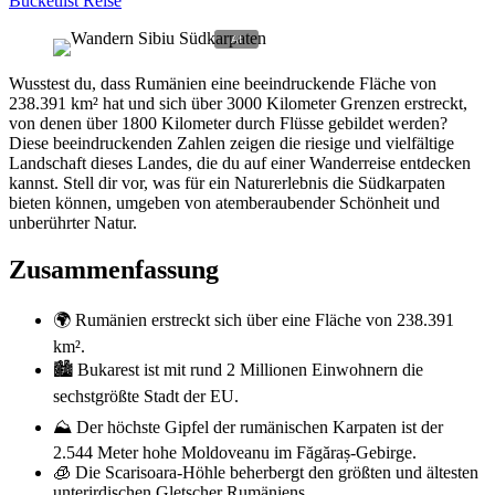
Bucketlist Reise
Wusstest du, dass Rumänien eine beeindruckende Fläche von
238.391 km² hat und sich über 3000 Kilometer Grenzen erstreckt,
von denen über 1800 Kilometer durch Flüsse gebildet werden?
Diese beeindruckenden Zahlen zeigen die riesige und vielfältige
Landschaft dieses Landes, die du auf einer Wanderreise entdecken
kannst. Stell dir vor, was für ein Naturerlebnis die Südkarpaten
bieten können, umgeben von atemberaubender Schönheit und
unberührter Natur.
Zusammenfassung
🌍 Rumänien erstreckt sich über eine Fläche von 238.391
km².
🏙️ Bukarest ist mit rund 2 Millionen Einwohnern die
sechstgrößte Stadt der EU.
⛰️ Der höchste Gipfel der rumänischen Karpaten ist der
2.544 Meter hohe Moldoveanu im Făgăraș-Gebirge.
🧊 Die Scarisoara-Höhle beherbergt den größten und ältesten
unterirdischen Gletscher Rumäniens.