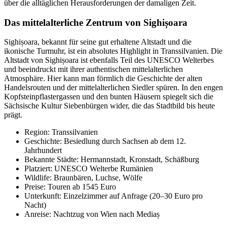
über die alltäglichen Herausforderungen der damaligen Zeit.
Das mittelalterliche Zentrum von Sighișoara
Sighișoara, bekannt für seine gut erhaltene Altstadt und die
ikonische Turmuhr, ist ein absolutes Highlight in Transsilvanien. Die
Altstadt von Sighișoara ist ebenfalls Teil des UNESCO Welterbes
und beeindruckt mit ihrer authentischen mittelalterlichen
Atmosphäre. Hier kann man förmlich die Geschichte der alten
Handelsrouten und der mittelalterlichen Siedler spüren. In den engen
Kopfsteinpflastergassen und den bunten Häusern spiegelt sich die
Sächsische Kultur Siebenbürgen wider, die das Stadtbild bis heute
prägt.
Region: Transsilvanien
Geschichte: Besiedlung durch Sachsen ab dem 12.
Jahrhundert
Bekannte Städte: Hermannstadt, Kronstadt, Schäßburg
Platziert: UNESCO Welterbe Rumänien
Wildlife: Braunbären, Luchse, Wölfe
Preise: Touren ab 1545 Euro
Unterkunft: Einzelzimmer auf Anfrage (20–30 Euro pro
Nacht)
Anreise: Nachtzug von Wien nach Mediaș