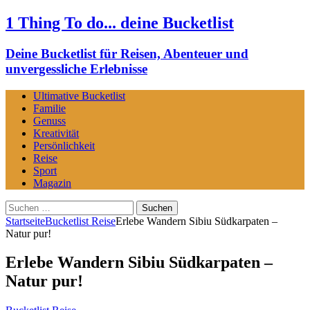
1 Thing To do... deine Bucketlist
Deine Bucketlist für Reisen, Abenteuer und
unvergessliche Erlebnisse
Ultimative Bucketlist
Familie
Genuss
Kreativität
Persönlichkeit
Reise
Sport
Magazin
Suchen
nach:
Startseite
Bucketlist Reise
Erlebe Wandern Sibiu Südkarpaten –
Natur pur!
Erlebe Wandern Sibiu Südkarpaten –
Natur pur!