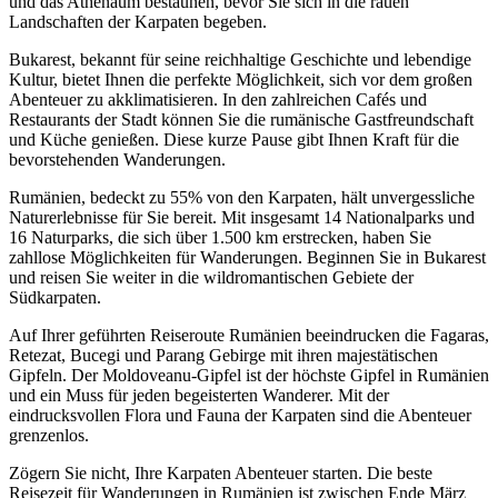
und das Athenäum bestaunen, bevor Sie sich in die rauen
Landschaften der Karpaten begeben.
Bukarest, bekannt für seine reichhaltige Geschichte und lebendige
Kultur, bietet Ihnen die perfekte Möglichkeit, sich vor dem großen
Abenteuer zu akklimatisieren. In den zahlreichen Cafés und
Restaurants der Stadt können Sie die rumänische Gastfreundschaft
und Küche genießen. Diese kurze Pause gibt Ihnen Kraft für die
bevorstehenden Wanderungen.
Rumänien, bedeckt zu 55% von den Karpaten, hält unvergessliche
Naturerlebnisse für Sie bereit. Mit insgesamt 14 Nationalparks und
16 Naturparks, die sich über 1.500 km erstrecken, haben Sie
zahllose Möglichkeiten für Wanderungen. Beginnen Sie in Bukarest
und reisen Sie weiter in die wildromantischen Gebiete der
Südkarpaten.
Auf Ihrer geführten Reiseroute Rumänien beeindrucken die Fagaras,
Retezat, Bucegi und Parang Gebirge mit ihren majestätischen
Gipfeln. Der Moldoveanu-Gipfel ist der höchste Gipfel in Rumänien
und ein Muss für jeden begeisterten Wanderer. Mit der
eindrucksvollen Flora und Fauna der Karpaten sind die Abenteuer
grenzenlos.
Zögern Sie nicht, Ihre Karpaten Abenteuer starten. Die beste
Reisezeit für Wanderungen in Rumänien ist zwischen Ende März