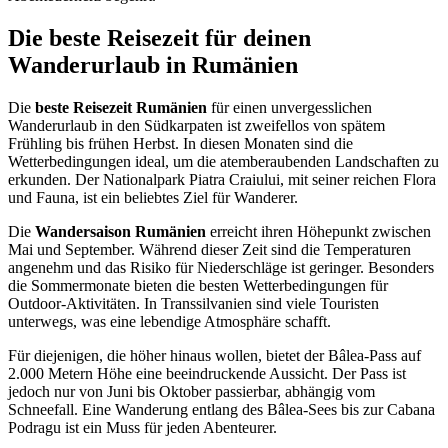
Die beste Reisezeit für deinen
Wanderurlaub in Rumänien
Die
beste Reisezeit Rumänien
für einen unvergesslichen
Wanderurlaub in den Südkarpaten ist zweifellos von spätem
Frühling bis frühen Herbst. In diesen Monaten sind die
Wetterbedingungen ideal, um die atemberaubenden Landschaften zu
erkunden. Der Nationalpark Piatra Craiului, mit seiner reichen Flora
und Fauna, ist ein beliebtes Ziel für Wanderer.
Die
Wandersaison Rumänien
erreicht ihren Höhepunkt zwischen
Mai und September. Während dieser Zeit sind die Temperaturen
angenehm und das Risiko für Niederschläge ist geringer. Besonders
die Sommermonate bieten die besten Wetterbedingungen für
Outdoor-Aktivitäten. In Transsilvanien sind viele Touristen
unterwegs, was eine lebendige Atmosphäre schafft.
Für diejenigen, die höher hinaus wollen, bietet der Bâlea-Pass auf
2.000 Metern Höhe eine beeindruckende Aussicht. Der Pass ist
jedoch nur von Juni bis Oktober passierbar, abhängig vom
Schneefall. Eine Wanderung entlang des Bâlea-Sees bis zur Cabana
Podragu ist ein Muss für jeden Abenteurer.