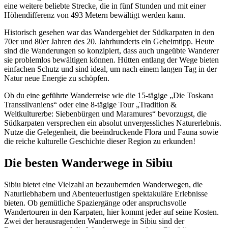
eine weitere beliebte Strecke, die in fünf Stunden und mit einer
Höhendifferenz von 493 Metern bewältigt werden kann.
Historisch gesehen war das Wandergebiet der Südkarpaten in den
70er und 80er Jahren des 20. Jahrhunderts ein Geheimtipp. Heute
sind die Wanderungen so konzipiert, dass auch ungeübte Wanderer
sie problemlos bewältigen können. Hütten entlang der Wege bieten
einfachen Schutz und sind ideal, um nach einem langen Tag in der
Natur neue Energie zu schöpfen.
Ob du eine geführte Wanderreise wie die 15-tägige „Die Toskana
Transsilvaniens“ oder eine 8-tägige Tour „Tradition &
Weltkulturerbe: Siebenbürgen und Maramures“ bevorzugst, die
Südkarpaten versprechen ein absolut unvergessliches Naturerlebnis.
Nutze die Gelegenheit, die beeindruckende Flora und Fauna sowie
die reiche kulturelle Geschichte dieser Region zu erkunden!
Die besten Wanderwege in Sibiu
Sibiu bietet eine Vielzahl an bezaubernden Wanderwegen, die
Naturliebhabern und Abenteuerlustigen spektakuläre Erlebnisse
bieten. Ob gemütliche Spaziergänge oder anspruchsvolle
Wandertouren in den Karpaten, hier kommt jeder auf seine Kosten.
Zwei der herausragenden Wanderwege in Sibiu sind der