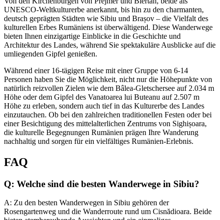
Von den Kirchenburgen von Prejmer und Biertan, beide als
UNESCO-Weltkulturerbe anerkannt, bis hin zu den charmanten,
deutsch geprägten Städten wie Sibiu und Brașov – die Vielfalt des
kulturellen Erbes Rumäniens ist überwältigend. Diese Wanderwege
bieten Ihnen einzigartige Einblicke in die Geschichte und
Architektur des Landes, während Sie spektakuläre Ausblicke auf die
umliegenden Gipfel genießen.
Während einer 16-tägigen Reise mit einer Gruppe von 6-14
Personen haben Sie die Möglichkeit, nicht nur die Höhepunkte von
natürlich reizvollen Zielen wie dem Bâlea-Gletschersee auf 2.034 m
Höhe oder dem Gipfel des Vanatoarea lui Buteanu auf 2.507 m
Höhe zu erleben, sondern auch tief in das Kulturerbe des Landes
einzutauchen. Ob bei den zahlreichen traditionellen Festen oder bei
einer Besichtigung des mittelalterlichen Zentrums von Sighișoara,
die kulturelle Begegnungen Rumänien prägen Ihre Wanderung
nachhaltig und sorgen für ein vielfältiges Rumänien-Erlebnis.
FAQ
Q: Welche sind die besten Wanderwege in Sibiu?
A: Zu den besten Wanderwegen in Sibiu gehören der
Rosengartenweg und die Wanderroute rund um Cisnădioara. Beide