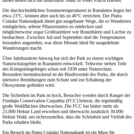
dieses lassen dich die unberührte Natur in voller Pracht erleben.
Die durchschnittlichen Sommertemperaturen in Rumänien liegen bei
etwa 23°C, können aber auch bis zu 40°C erreichen. Der Piatra
Craiului Nationalpark bietet gut ausgebaute Wege, die es Wanderern
ermöglichen, seltene Pflanzenarten zu entdecken und
möglicherweise sogar Großraubtiere wie Braunbären und Luchse zu
beobachten. Zwischen Juli und September sind die Temperaturen
besonders angenehm, was diese Monate ideal für ausgedehnte
Wanderungen macht.
Über Jahrhunderte hinweg hat sich der Park zu einem wichtigen
Naturschutzgebiet in Rumänien entwickelt. Teilweise stehen Teile
des Königsteingebirges schon seit 1938 unter Naturschutz.
Besonders beeindruckend ist die Biodiversität des Parks, die durch
intensive Bemühungen zum Schutz und zur Erhaltung der
Ökosysteme gefördert wird.
Die Sicherheit im Park ist hoch, Besucher werden durch Ranger der
Fundaţia Conservation Carpathia (FCC) betreut, die regelmäßig
große Waldflächen überwachen. Die FCC hat bisher mehr als
23.000 Hektar Land erworben und überwacht zusätzlich 30.000
Hektar Wald, um sicherzustellen, dass die Schönheit und Vielfalt des
Parks erhalten bleibt.
Ein Besuch im Piatra Craiului Nationalpark ist ein Muss für