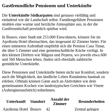
Gastfreundliche Pensionen und Unterkünfte
Die
Unterkünfte Südkarpaten
sind genauso vielfältig und
einladend wie die Landschaft selbst. Familiengeführte Pensionen
strahlen eine warme und herzliche Atmosphäre aus, in der die
Gastfreundschaft persönlich spürbar wird.
In Brasov, einer Stadt mit 253.000 Einwohnern, können Sie im
Apollonia Hotel übernachten, das insgesamt 42 Zimmer bietet. Für
einen intimeren Aufenthalt empfiehlt sich die Pension Casa Timar,
die über 5 Zimmer und eine gemeinschaftliche Küche verfügt. In
den kleinen Dörfern wie Măgura und Peștera, wo jeweils etwa 600
und 560 Menschen leben, finden sich ebenfalls zahlreiche
gemütliche Unterkünfte.
Diese Pensionen und Unterkünfte bieten nicht nur Komfort, sondern
auch die Möglichkeit, das ländliche Leben Rumäniens hautnah zu
erleben. Oftmals können Gäste auch an Aktivitäten wie dem
gemeinsamen Kochen von landestypischen Gerichten wie Vinete
(Auberginenaufstrich) teilnehmen.
Anzahl der
Unterkunft
Standort
Besonderheiten
Zimmer
Apollonia Hotel
Brasov
42
Zentral gelegen