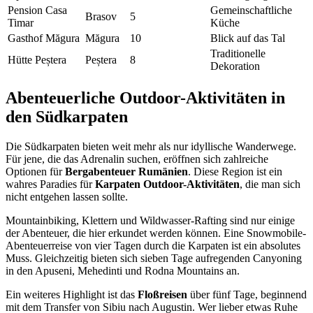
Pension Casa
Gemeinschaftliche
Brasov
5
Timar
Küche
Gasthof Măgura
Măgura
10
Blick auf das Tal
Traditionelle
Hütte Peștera
Peștera
8
Dekoration
Abenteuerliche Outdoor-Aktivitäten in
den Südkarpaten
Die Südkarpaten bieten weit mehr als nur idyllische Wanderwege.
Für jene, die das Adrenalin suchen, eröffnen sich zahlreiche
Optionen für
Bergabenteuer Rumänien
. Diese Region ist ein
wahres Paradies für
Karpaten Outdoor-Aktivitäten
, die man sich
nicht entgehen lassen sollte.
Mountainbiking, Klettern und Wildwasser-Rafting sind nur einige
der Abenteuer, die hier erkundet werden können. Eine Snowmobile-
Abenteuerreise von vier Tagen durch die Karpaten ist ein absolutes
Muss. Gleichzeitig bieten sich sieben Tage aufregenden Canyoning
in den Apuseni, Mehedinti und Rodna Mountains an.
Ein weiteres Highlight ist das
Floßreisen
über fünf Tage, beginnend
mit dem Transfer von Sibiu nach Augustin. Wer lieber etwas Ruhe