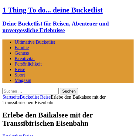
1 Thing To do... deine Bucketlist
Deine Bucketlist für Reisen, Abenteuer und
unvergessliche Erlebnisse
Ultimative Bucketlist
Familie
Genuss
Kreativität
Persönlichkeit
Reise
Sport
Magazin
Suchen
nach:
Startseite
Bucketlist Reise
Erlebe den Baikalsee mit der
Transsibirischen Eisenbahn
Erlebe den Baikalsee mit der
Transsibirischen Eisenbahn