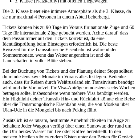
3. Klasse (Platzkartny) mit offenen Liegewagen
Die 2. Klasse bietet eine intimere Atmosphäre als die 3. Klasse, da
sie nur maximal 4 Personen in einem Abteil beherbergt.
Tickets können bis zu 90 Tage im Voraus für nationale Züge und 60
Tage für internationale Züge gebucht werden. Achte darauf, dass
dein Passnummer auf den Tickets korrekt ist, da eine
Identitätsprüfung beim Einsteigen erforderlich ist. Die beste
Reisezeit für die Transsibirische Eisenbahn ist während der
Sommermonate, wenn das Wetter angenehm ist und die
Landschaften in voller Blüte stehen.
Bei der Buchung von Tickets und der Planung deiner Stops solltest
du mindestens zwei Monate im Voraus alles festlegen. Bedenke
auch, dass für Reisen durch Weißrussland ein Transitvisum benötigt
wird und die Vorlaufzeit für Visa-Anträge mindestens sechs Wochen
betragen sollte, insbesondere wenn mehere Visa benötigt werden.
Ein Highlight deiner Transsib Hin- und Rückfahrt könnte eine Reise
über die Transmongolische Eisenbahn sein, die von Moskau über
Ulan-Ude in die Mongolei bis nach Peking führt.
Zusätzlich ist es ratsam, bestimmte Annehmlichkeiten im Auge zu
behalten: Jeder Waggon verfügt über einen Samowar, der rund um
die Uhr heißes Wasser für Tee oder Kaffee bereitstellt. In den
meisten Abteilen gibt es zudem Kisten unter den Betten für Gepäck.