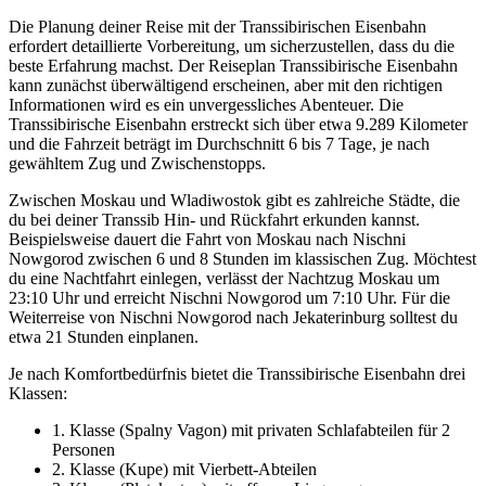
Die Planung deiner Reise mit der Transsibirischen Eisenbahn
erfordert detaillierte Vorbereitung, um sicherzustellen, dass du die
beste Erfahrung machst. Der Reiseplan Transsibirische Eisenbahn
kann zunächst überwältigend erscheinen, aber mit den richtigen
Informationen wird es ein unvergessliches Abenteuer. Die
Transsibirische Eisenbahn erstreckt sich über etwa 9.289 Kilometer
und die Fahrzeit beträgt im Durchschnitt 6 bis 7 Tage, je nach
gewähltem Zug und Zwischenstopps.
Zwischen Moskau und Wladiwostok gibt es zahlreiche Städte, die
du bei deiner Transsib Hin- und Rückfahrt erkunden kannst.
Beispielsweise dauert die Fahrt von Moskau nach Nischni
Nowgorod zwischen 6 und 8 Stunden im klassischen Zug. Möchtest
du eine Nachtfahrt einlegen, verlässt der Nachtzug Moskau um
23:10 Uhr und erreicht Nischni Nowgorod um 7:10 Uhr. Für die
Weiterreise von Nischni Nowgorod nach Jekaterinburg solltest du
etwa 21 Stunden einplanen.
Je nach Komfortbedürfnis bietet die Transsibirische Eisenbahn drei
Klassen:
1. Klasse (Spalny Vagon) mit privaten Schlafabteilen für 2
Personen
2. Klasse (Kupe) mit Vierbett-Abteilen