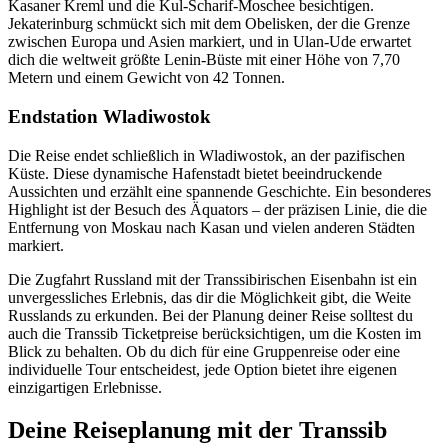
Kasaner Kreml und die Kul-Scharif-Moschee besichtigen.
Jekaterinburg schmückt sich mit dem Obelisken, der die Grenze
zwischen Europa und Asien markiert, und in Ulan-Ude erwartet
dich die weltweit größte Lenin-Büste mit einer Höhe von 7,70
Metern und einem Gewicht von 42 Tonnen.
Endstation Wladiwostok
Die Reise endet schließlich in Wladiwostok, an der pazifischen
Küste. Diese dynamische Hafenstadt bietet beeindruckende
Aussichten und erzählt eine spannende Geschichte. Ein besonderes
Highlight ist der Besuch des Äquators – der präzisen Linie, die die
Entfernung von Moskau nach Kasan und vielen anderen Städten
markiert.
Die Zugfahrt Russland mit der Transsibirischen Eisenbahn ist ein
unvergessliches Erlebnis, das dir die Möglichkeit gibt, die Weite
Russlands zu erkunden. Bei der Planung deiner Reise solltest du
auch die Transsib Ticketpreise berücksichtigen, um die Kosten im
Blick zu behalten. Ob du dich für eine Gruppenreise oder eine
individuelle Tour entscheidest, jede Option bietet ihre eigenen
einzigartigen Erlebnisse.
Deine Reiseplanung mit der Transsib