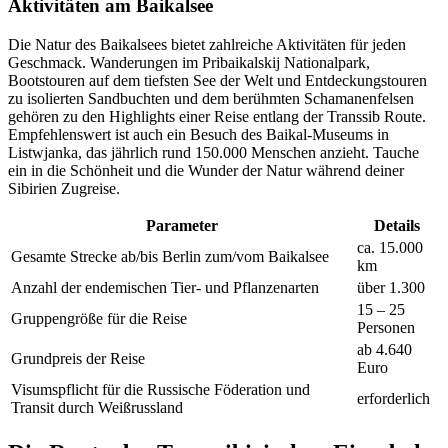
Aktivitäten am Baikalsee
Die Natur des Baikalsees bietet zahlreiche Aktivitäten für jeden
Geschmack. Wanderungen im Pribaikalskij Nationalpark,
Bootstouren auf dem tiefsten See der Welt und Entdeckungstouren
zu isolierten Sandbuchten und dem berühmten Schamanenfelsen
gehören zu den Highlights einer Reise entlang der Transsib Route.
Empfehlenswert ist auch ein Besuch des Baikal-Museums in
Listwjanka, das jährlich rund 150.000 Menschen anzieht. Tauche
ein in die Schönheit und die Wunder der Natur während deiner
Sibirien Zugreise.
Parameter
Details
ca. 15.000
Gesamte Strecke ab/bis Berlin zum/vom Baikalsee
km
Anzahl der endemischen Tier- und Pflanzenarten
über 1.300
15 – 25
Gruppengröße für die Reise
Personen
ab 4.640
Grundpreis der Reise
Euro
Visumspflicht für die Russische Föderation und
erforderlich
Transit durch Weißrussland