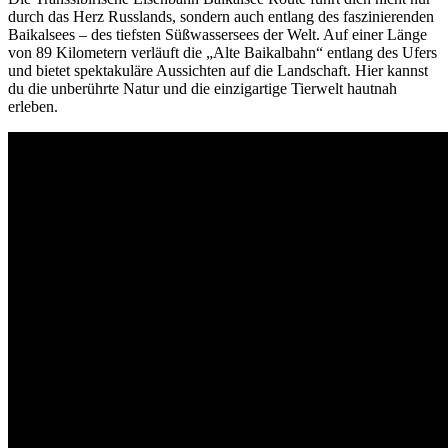
durch das Herz Russlands, sondern auch entlang des faszinierenden
Baikalsees – des tiefsten Süßwassersees der Welt. Auf einer Länge
von 89 Kilometern verläuft die „Alte Baikalbahn“ entlang des Ufers
und bietet spektakuläre Aussichten auf die Landschaft. Hier kannst
du die unberührte Natur und die einzigartige Tierwelt hautnah
erleben.