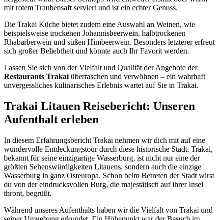
mit rotem Traubensaft serviert und ist ein echter Genuss.
Die Trakai Küche bietet zudem eine Auswahl an Weinen, wie
beispielsweise trockenen Johannisbeerwein, halbtrockenen
Rhabarberwein und süßen Himbeerwein. Besonders letzterer erfreut
sich großer Beliebtheit und könnte auch Ihr Favorit werden.
Lassen Sie sich von der Vielfalt und Qualität der Angebote der
Restaurants Trakai
überraschen und verwöhnen – ein wahrhaft
unvergessliches kulinarisches Erlebnis wartet auf Sie in Trakai.
Trakai Litauen Reisebericht: Unseren
Aufenthalt erleben
In diesem Erfahrungsbericht Trakai nehmen wir dich mit auf eine
wundervolle Entdeckungstour durch diese historische Stadt. Trakai,
bekannt für seine einzigartige Wasserburg, ist nicht nur eine der
größten Sehenswürdigkeiten Litauens, sondern auch die einzige
Wasserburg in ganz Osteuropa. Schon beim Betreten der Stadt wirst
du von der eindrucksvollen Burg, die majestätisch auf ihrer Insel
thront, begrüßt.
Während unseres Aufenthalts haben wir die Vielfalt von Trakai und
seiner Umgebung erkundet. Ein Höhepunkt war der Besuch im