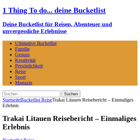
1 Thing To do... deine Bucketlist
Deine Bucketlist für Reisen, Abenteuer und
unvergessliche Erlebnisse
Ultimative Bucketlist
Familie
Genuss
Kreativität
Persönlichkeit
Reise
Sport
Magazin
Suchen
nach:
Startseite
Bucketlist Reise
Trakai Litauen Reisebericht – Einmaliges
Erlebnis
Trakai Litauen Reisebericht – Einmaliges
Erlebnis