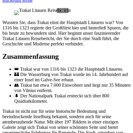
Bucketlist Reise
Wussten Sie, dass Trakai einst die Hauptstadt Litauens war? Von
1316 bis 1323 regierte der Großfürst hier und hinterließ Spuren, die
bis heute zu bewundern sind. Hier beginnt unser faszinierender
Trakai Litauen Reisebericht, der Sie durch eine Stadt führt, die
Geschichte und Moderne perfekt verbindet.
Zusammenfassung
👑 Trakai war von 1316 bis 1323 die Hauptstadt Litauens.
🏰 Die Wasserburg von Trakai wurde im 14. Jahrhundert auf
einer Insel im Galve-See erbaut.
👥 Trakai hat etwa 7.000 Einwohner und liegt nur 35 Minuten
von Vilnius entfernt.
🌲 Der Nationalpark Trakai erstreckt sich über 800
Quadratkilometer.
Trakai ist nicht nur für seine historische Bedeutung und
beeindruckende Inselburg bekannt, sondern auch für seine
atemberaubende Natur. Mit über 197 Bildern in einer einzigen
Galerie zeigt sich Trakai von seiner schönsten Seite und bietet
unvergessliche Erlebnisse für Reisende. Die Stadt, umgeben von