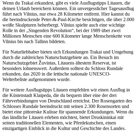
Wenn du Trakai erkundest, gibt es viele Ausflugstipps Litauen, die
deinen Urlaub bereichern können. Ein unvergesslicher Tagesausflug
führt nach Vilnius, nur etwa 28 Kilometer entfernt. Hier kannst du
die beeindruckende Peter-&-Paul-Kirche besichtigen, die über 2.000
weiße Skulpturen beherbergt. Vilnius spielte auch eine wichtige
Rolle in der „Singenden Revolution“, bei der 1989 über zwei
Millionen Menschen eine 600 Kilometer lange Menschenkette von
Vilnius bis nach Tallinn bildeten.
Für Naturliebhaber bieten sich Erkundungen Trakai und Umgebung
durch die zahlreichen Naturschutzgebiete an. Ein Besuch im
Naturschutzgebiet Žuvintas, Litauens ältestem Reservat, ist
besonders lohnenswert. Außerdem solltest du Schloss Rundale
erkunden, das 2020 in die lettische nationale UNESCO-
Welterbeliste aufgenommen wurde.
Für weitere Ausflugstipps Litauen empfehlen wir einen Ausflug in
die Küstenstadt Klaipeda, die du bequem über eine der drei
Fährverbindungen von Deutschland erreichst. Der Rosengarten des
Schlosses Rundale beeindruckt mit seinen 2.300 Rosensorten und
bietet eine pittoreske Kulisse für spannende Erkundungen. Wenn du
das ländliche Litauen erleben möchtest, bietet Druskininkai mit
seinen traditionellen Elementen, wie Pferdekutschen, einen
einzigartigen Einblick in die Kultur und Geschichte des Landes.