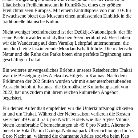
Litauischen Freilichtmuseum in Rumšiškės, eines der größten
Freilichtmuseen Europas. Mit einem Eintrittspreis von nur 10 € für
Erwachsene bietet das Museum einen umfassenden Einblick in die
traditionelle litauische Kultur.
Nicht weniger beeindruckend ist der Dzūkija-Nationalpark, der für
seine Kiefernwälder und idyllischen Seen berühmt ist. Hier haben
wir die Wanderung auf dem Varnikų Lehrpfad unternommen, die
uns durch eine faszinierende Moorlandschaft führte. Die malerische
Natur und die Ruhe des Parks boten eine perfekte Ergänzung zum
geschäftigen Trakai.
Ein weiteres unvergessliches Erlebnis unseres Reiseberichts Trakai
war die Besteigung des Aleksotas-Hügels in Kaunas. Nach dem
Erklimmen der 262 Stufen wurden wir mit einer atemberaubenden
Aussicht belohnt. Kaunas, die Europäische Kulturhauptstadt von
2022, hat uns zudem mit ihrem reichen kulturellen Angebot
begeistert.
Für deinen Aufenthalt empfehlen wir die Unterkunftsmöglichkeiten
in und um Trakai. Während der Nebensaison variieren die Kosten
zwischen 49 € und 57 € pro Nacht. Hotels wie Ibis Styles Vilnius
bieten komfortable Übernachtungen ab 49 € pro Nacht. Alternativ
bietet die Vila Ūla im Dzūkija-Nationalpark Übernachtungen für 53
€ pro Nacht an, während die charmante Adeles sodyba beim Kap