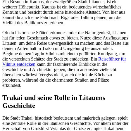
Ein Besuch in Kaunas, der zweitgrößten Stadt Litauens, ist ein
weiterer Höhepunkt. Kaunas ist ein bedeutendes wirtschaftliches
Zentrum und besticht durch seine historische Altstadt. Von hier aus
kannst du auch eine Fahrt nach Riga oder Tallinn planen, um die
Vielfalt des Baltikums zu erleben.
Ob du historische Stätten erkundest oder die Natur genießt, Litauen
hat für jeden Geschmack etwas zu bieten. Nutze diese Ausflugstipps
Litauen, um deine Reise unvergesslich zu machen und das Beste aus
deinem Aufenthalt in Trakai und Umgebung herauszuholen.
Beginne deinen Tag in Vilnius mit einem geführten Rundgang, um
die versteckten Schätze der Stadt zu entdecken. Ein
Reiseführer für
Vilnius entdecken
kann dir faszinierende Einblicke in die
Geschichte und Architektur geben, die du ansonsten vielleicht
übersehen würdest. Vergiss nicht, auch die lokale Küche zu
probieren, während du die charmanten Straßen und Plätze
erkundest.
Trakai und seine Rolle in Litauens
Geschichte
Die Stadt Trakai, historisch bedeutsam und malerisch gelegen, spielt
eine zentrale Rolle in der litauischen Geschichte. Vor allem unter der
Herrschaft von Großfürst Vytautas der Große erlangte Trakai neue