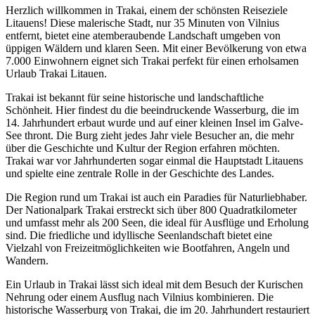
Herzlich willkommen in Trakai, einem der schönsten Reiseziele
Litauens! Diese malerische Stadt, nur 35 Minuten von Vilnius
entfernt, bietet eine atemberaubende Landschaft umgeben von
üppigen Wäldern und klaren Seen. Mit einer Bevölkerung von etwa
7.000 Einwohnern eignet sich Trakai perfekt für einen erholsamen
Urlaub Trakai Litauen.
Trakai ist bekannt für seine historische und landschaftliche
Schönheit. Hier findest du die beeindruckende Wasserburg, die im
14. Jahrhundert erbaut wurde und auf einer kleinen Insel im Galve-
See thront. Die Burg zieht jedes Jahr viele Besucher an, die mehr
über die Geschichte und Kultur der Region erfahren möchten.
Trakai war vor Jahrhunderten sogar einmal die Hauptstadt Litauens
und spielte eine zentrale Rolle in der Geschichte des Landes.
Die Region rund um Trakai ist auch ein Paradies für Naturliebhaber.
Der Nationalpark Trakai erstreckt sich über 800 Quadratkilometer
und umfasst mehr als 200 Seen, die ideal für Ausflüge und Erholung
sind. Die friedliche und idyllische Seenlandschaft bietet eine
Vielzahl von Freizeitmöglichkeiten wie Bootfahren, Angeln und
Wandern.
Ein Urlaub in Trakai lässt sich ideal mit dem Besuch der Kurischen
Nehrung oder einem Ausflug nach Vilnius kombinieren. Die
historische Wasserburg von Trakai, die im 20. Jahrhundert restauriert