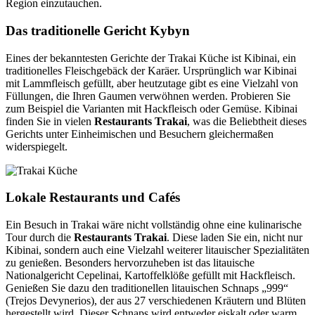
Region einzutauchen.
Das traditionelle Gericht Kybyn
Eines der bekanntesten Gerichte der Trakai Küche ist Kibinai, ein
traditionelles Fleischgebäck der Karäer. Ursprünglich war Kibinai
mit Lammfleisch gefüllt, aber heutzutage gibt es eine Vielzahl von
Füllungen, die Ihren Gaumen verwöhnen werden. Probieren Sie
zum Beispiel die Varianten mit Hackfleisch oder Gemüse. Kibinai
finden Sie in vielen
Restaurants Trakai
, was die Beliebtheit dieses
Gerichts unter Einheimischen und Besuchern gleichermaßen
widerspiegelt.
Lokale Restaurants und Cafés
Ein Besuch in Trakai wäre nicht vollständig ohne eine kulinarische
Tour durch die
Restaurants Trakai
. Diese laden Sie ein, nicht nur
Kibinai, sondern auch eine Vielzahl weiterer litauischer Spezialitäten
zu genießen. Besonders hervorzuheben ist das litauische
Nationalgericht Cepelinai, Kartoffelklöße gefüllt mit Hackfleisch.
Genießen Sie dazu den traditionellen litauischen Schnaps „999“
(Trejos Devynerios), der aus 27 verschiedenen Kräutern und Blüten
hergestellt wird. Dieser Schnaps wird entweder eiskalt oder warm