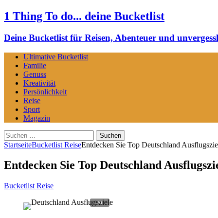
1 Thing To do... deine Bucketlist
Deine Bucketlist für Reisen, Abenteuer und unvergessl
Ultimative Bucketlist
Familie
Genuss
Kreativität
Persönlichkeit
Reise
Sport
Magazin
Suchen
nach:
Startseite
Bucketlist Reise
Entdecken Sie Top Deutschland Ausflugszie
Entdecken Sie Top Deutschland Ausflugszi
Bucketlist Reise