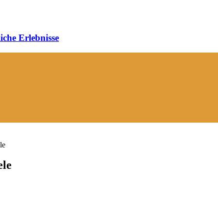
iche Erlebnisse
le
ele