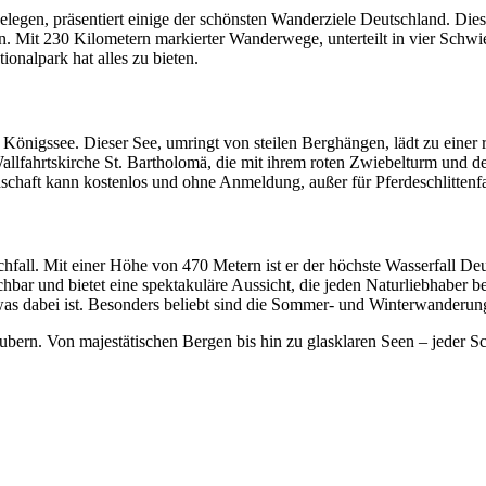
legen, präsentiert einige der schönsten Wanderziele Deutschland. Die
. Mit 230 Kilometern markierter Wanderwege, unterteilt in vier Schwier
onalpark hat alles zu bieten.
Königssee. Dieser See, umringt von steilen Berghängen, lädt zu einer 
llfahrtskirche St. Bartholomä, die mit ihrem roten Zwiebelturm und de
dschaft kann kostenlos und ohne Anmeldung, außer für Pferdeschlitten
hfall. Mit einer Höhe von 470 Metern ist er der höchste Wasserfall De
hbar und bietet eine spektakuläre Aussicht, die jeden Naturliebhaber 
twas dabei ist. Besonders beliebt sind die Sommer- und Winterwanderun
rn. Von majestätischen Bergen bis hin zu glasklaren Seen – jeder Schri