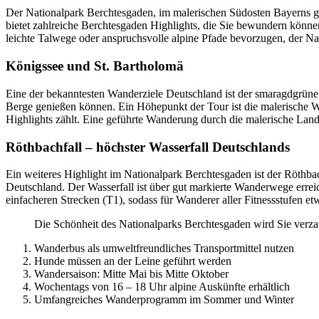
Der Nationalpark Berchtesgaden, im malerischen Südosten Bayerns ge
bietet zahlreiche Berchtesgaden Highlights, die Sie bewundern können
leichte Talwege oder anspruchsvolle alpine Pfade bevorzugen, der Nati
Königssee und St. Bartholomä
Eine der bekanntesten Wanderziele Deutschland ist der smaragdgrüne 
Berge genießen können. Ein Höhepunkt der Tour ist die malerische Wa
Highlights zählt. Eine geführte Wanderung durch die malerische Lan
Röthbachfall – höchster Wasserfall Deutschlands
Ein weiteres Highlight im Nationalpark Berchtesgaden ist der Röthbac
Deutschland. Der Wasserfall ist über gut markierte Wanderwege erreic
einfacheren Strecken (T1), sodass für Wanderer aller Fitnessstufen e
Die Schönheit des Nationalparks Berchtesgaden wird Sie verzaube
Wanderbus als umweltfreundliches Transportmittel nutzen
Hunde müssen an der Leine geführt werden
Wandersaison: Mitte Mai bis Mitte Oktober
Wochentags von 16 – 18 Uhr alpine Auskünfte erhältlich
Umfangreiches Wanderprogramm im Sommer und Winter