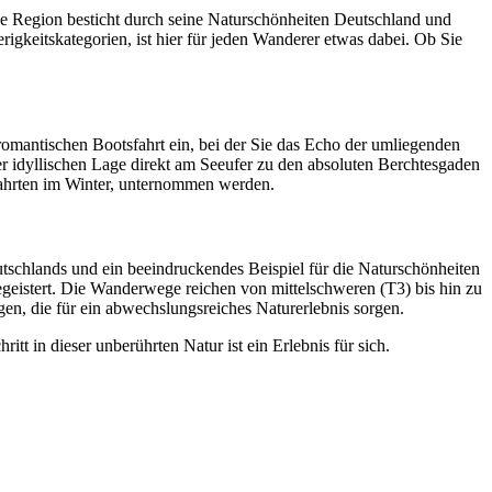
se Region besticht durch seine Naturschönheiten Deutschland und
igkeitskategorien, ist hier für jeden Wanderer etwas dabei. Ob Sie
romantischen Bootsfahrt ein, bei der Sie das Echo der umliegenden
r idyllischen Lage direkt am Seeufer zu den absoluten Berchtesgaden
fahrten im Winter, unternommen werden.
utschlands und ein beeindruckendes Beispiel für die Naturschönheiten
begeistert. Die Wanderwege reichen von mittelschweren (T3) bis hin zu
gen, die für ein abwechslungsreiches Naturerlebnis sorgen.
tt in dieser unberührten Natur ist ein Erlebnis für sich.