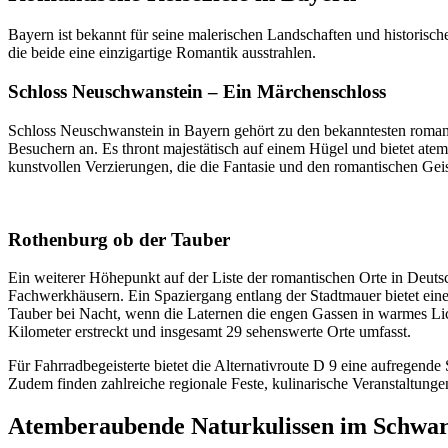
Bayern ist bekannt für seine malerischen Landschaften und historisch
die beide eine einzigartige Romantik ausstrahlen.
Schloss Neuschwanstein – Ein Märchenschloss
Schloss Neuschwanstein in Bayern gehört zu den bekanntesten roman
Besuchern an. Es thront majestätisch auf einem Hügel und bietet ate
kunstvollen Verzierungen, die die Fantasie und den romantischen Ge
Rothenburg ob der Tauber
Ein weiterer Höhepunkt auf der Liste der romantischen Orte in Deutsch
Fachwerkhäusern. Ein Spaziergang entlang der Stadtmauer bietet eine
Tauber bei Nacht, wenn die Laternen die engen Gassen in warmes Lich
Kilometer erstreckt und insgesamt 29 sehenswerte Orte umfasst.
Für Fahrradbegeisterte bietet die Alternativroute D 9 eine aufregende 
Zudem finden zahlreiche regionale Feste, kulinarische Veranstaltungen
Atemberaubende Naturkulissen im Schwa