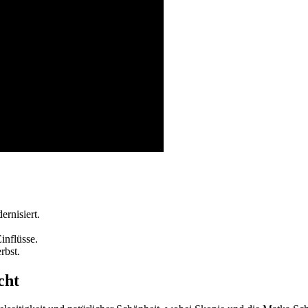
rnisiert.
inflüsse.
rbst.
cht