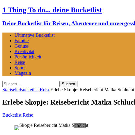
1 Thing To do... deine Bucketlist
Deine Bucketlist für Reisen, Abenteuer und unvergessl
Ultimative Bucketlist
Familie
Genuss
Kreativität
Persönlichkeit
Reise
Sport
Magazin
Suchen
nach:
Startseite
Bucketlist Reise
Erlebe Skopje: Reisebericht Matka Schlucht
Erlebe Skopje: Reisebericht Matka Schluc
Bucketlist Reise