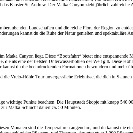
und das Kloster St. Andrew. Der Matka Canyon zieht jährlich zahlreiche A
atemberaubenden Landschaften und die reiche Flora der Region zu entd
nderungen kannst du die Ruhe der Natur genießen und spektakuläre Au
er im Matka Canyon liegt. Diese *Bootsfahrt* bietet eine entspannende
die als eine der tiefsten Unterwasserhöhlen der Welt gilt. Diese Höhle 
ur kannst du die beeindruckenden Formationen bewundern und mehr übe
 die Vrelo-Höhle Tour unvergessliche Erlebnisse, die dich in Staunen
nige wichtige Punkte beachten. Die Hauptstadt Skopje mit knapp 540.00
zur Matka Schlucht dauert ca. 50 Minuten.
 diesen Monaten sind die Temperaturen angenehm, und du kannst die e
herbergt zahlreiche Pflanzen- und Tierarten, darunter etwa 1.000 Pfla