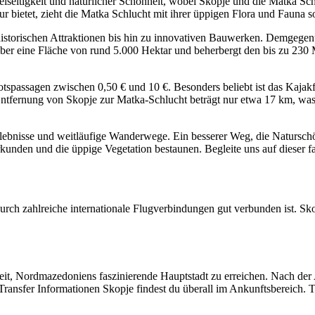
elseitigkeit und natürlicher Schönheit, wobei Skopje und die Matka S
r bietet, zieht die Matka Schlucht mit ihrer üppigen Flora und Fauna
n historischen Attraktionen bis hin zu innovativen Bauwerken. Demgegen
ber eine Fläche von rund 5.000 Hektar und beherbergt den bis zu 230 M
otspassagen zwischen 0,50 € und 10 €. Besonders beliebt ist das Kajakf
ntfernung von Skopje zur Matka-Schlucht beträgt nur etwa 17 km, was 
rlebnisse und weitläufige Wanderwege. Ein besserer Weg, die Naturschö
kunden und die üppige Vegetation bestaunen. Begleite uns auf dieser f
rch zahlreiche internationale Flugverbindungen gut verbunden ist. Sko
keit, Nordmazedoniens faszinierende Hauptstadt zu erreichen. Nach d
Transfer Informationen Skopje findest du überall im Ankunftsbereich. T