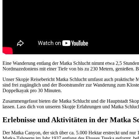
Eine Wanderung entlang der Matka Schlucht nimmt etwa 2,5 Stunden 
Nordmazedoniens mit einer Tiefe von bis zu 230 Metern, genießen. B
Unser Skopje Reisebericht Matka Schlucht umfasst auch praktische M
sind frei zugänglich und der Bootstransfer zur Wanderung zum Kloster
Doppelkayak pro 30 Minuten.
Zusammengefasst bieten die Matka Schlucht und die Hauptstadt Skopj
lassen. Lass dich von unseren Skopje Erfahrungen und Matka Schluch
Erlebnisse und Aktivitäten in der Matka S
Der Matka Canyon, der sich über ca. 5.000 Hektar erstreckt und nur 1
Matka-Talsperre im Jahr 1937 entlang des Flusses Treska geformt, b