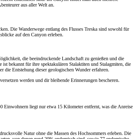
benteurer aus aller Welt an.
ecken. Die Wanderwege entlang des Flusses Treska sind sowohl für
sblicke auf den Canyon erleben.
 Möglichkeit, die beeindruckende Landschaft zu genießen und die
ist bekannt für ihre spektakulären Stalaktiten und Stalagmiten, die
r die Entstehung dieser geologischen Wunder erfahren.
 versetzen werden und dir bleibende Erinnerungen bescheren.
0 Einwohnern liegt nur etwa 15 Kilometer entfernt, was die Anreise
indrucksvolle Natur ohne die Massen des Hochsommers erleben. Die
nzenarten, von denen rund 20% endemisch sind, sowie 77 endemische