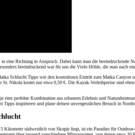
in eine Richtung in Anspruch. Dabei kann man die beeindruckende Nat
esonders beeindruckend war für uns die Vrelo Höhle, die man nach eine
atka Schlucht Tipps wie den kostenlosen Eintritt zum Matka Canyon u
 St. Nikola kostet nur etwa 0,50 €. Die Kayak-Verleihpreise sind ebenf
e eine perfekte Kombination aus urbanem Erlebnis und Naturabenteuer,
t Tipps inspirieren und plane deinen unvergesslichen Besuch in Nord
chlucht
5 Kilometer südwestlich von Skopje liegt, ist ein Paradies für Outdoo
eheimatet über tausend verschiedene Pflanzenarten, von denen etwa 20