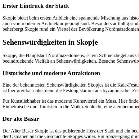
Erster Eindruck der Stadt
Skopje bietet beim ersten Anblick eine spannende Mischung aus his
auch von moderner Architektur geprägt sind. Besonders auffällig si
beherbergt Skopje rund ein Viertel der Bevölkerung Nordmazedoniens u
Sehenswürdigkeiten in Skopje
Skopje, die Hauptstadt Nordmazedoniens, ist ein Schmelztiegel aus 
beeindruckende Vielfalt an Sehenswürdigkeiten. Besuche Sehenswürdi
Historische und moderne Attraktionen
Eine der bekanntesten Sehenswürdigkeiten Skopjes ist die Kale-Festun
ist hier greifbar nahe, denn die Festung stammt aus byzantinischer Z
Für Kunstliebhaber ist das moderne Kunstviertel ein Muss. Hier finde
Einheimische und Touristen in die Matka-Schlucht, eine atemberauben
Der alte Basar
Der Alter Basar Skopje ist das pulsierende Herz der Stadt und ein be
der Osmanen auf die Geschichte Skopjes wider. Ein Spaziergang durch