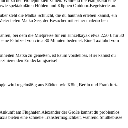
chlucht zu den Höhepunkten zählen. Während die Hauptstadt eine
 sowie spektakulären Höhlen und Klippen Outdoor-Begeisterte an.
über steht die Matka Schlucht, die du hautnah erleben kannst, ein
eter tiefen Matka See, der Besucher mit seiner malerischen
ahren, bei dem die Mietpreise für ein Einzelkayak etwa 2,50 € für 30
eine Fahrtzeit von circa 30 Minuten bedeutet. Eine Taxifahrt vom
nheiten Matka zu genießen, ist kaum vorstellbar. Hier kannst du
aszinierenden Entdeckungsreise!
pje wird regelmäßig aus Städten wie Köln, Berlin und Frankfurt-
er Ankunft am Flughafen Alexander der Große kannst du problemlos
axis bieten eine schnelle Transfermöglichkeit, während Shuttlebusse