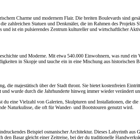
torischem Charme und modernem Flair. Die breiten Boulevards sind ge
nd die zahlreichen Statuen und Denkmäler, die im Rahmen des Projekts
nd ist ein pulsierendes Zentrum kultureller und wirtschaftlicher Aktiv
Geschichte und Moderne. Mit etwa 540.000 Einwohnern, was rund ein Vi
gkeiten in Skopje und tauche ein in eine Mischung aus historischen Ba
g, die majestätisch über der Stadt thront. Sie bietet kostenfreien Eint
eit und wurde durch die Jahrhunderte hinweg immer wieder verändert un
st du eine Vielzahl von Galerien, Skulpturen und Installationen, die di
de Naturkulisse, die oft für Wander- und Bootstouren genutzt wird.
eindruckendes Beispiel osmanischer Architektur. Dieses Labyrinth aus G
 den Basar gleicht einer Zeitreise, bei der du traditionelle Handwerk