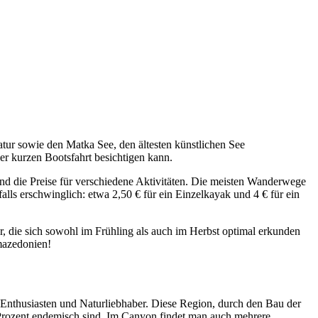
ur sowie den Matka See, den ältesten künstlichen See
r kurzen Bootsfahrt besichtigen kann.
nd die Preise für verschiedene Aktivitäten. Die meisten Wanderwege
alls erschwinglich: etwa 2,50 € für ein Einzelkayak und 4 € für ein
 die sich sowohl im Frühling als auch im Herbst optimal erkunden
mazedonien!
r-Enthusiasten und Naturliebhaber. Diese Region, durch den Bau der
 Prozent endemisch sind. Im Canyon findet man auch mehrere