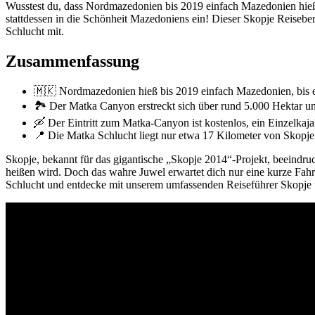
Wusstest du, dass Nordmazedonien bis 2019 einfach Mazedonien hieß?
stattdessen in die Schönheit Mazedoniens ein! Dieser Skopje Reisebe
Schlucht mit.
Zusammenfassung
🇲🇰 Nordmazedonien hieß bis 2019 einfach Mazedonien, bis ei
🏞️ Der Matka Canyon erstreckt sich über rund 5.000 Hektar un
🛶 Der Eintritt zum Matka-Canyon ist kostenlos, ein Einzelkaj
📍 Die Matka Schlucht liegt nur etwa 17 Kilometer von Skopje 
Skopje, bekannt für das gigantische „Skopje 2014“-Projekt, beeindru
heißen wird. Doch das wahre Juwel erwartet dich nur eine kurze Fahr
Schlucht und entdecke mit unserem umfassenden Reiseführer Skopje