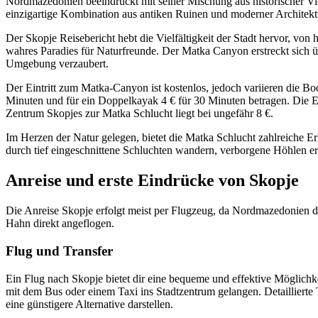
Nordmazedonien beeindruckt mit seiner Mischung aus historischer Vi
einzigartige Kombination aus antiken Ruinen und moderner Architektu
Der Skopje Reisebericht hebt die Vielfältigkeit der Stadt hervor, vo
wahres Paradies für Naturfreunde. Der Matka Canyon erstreckt sich ü
Umgebung verzaubert.
Der Eintritt zum Matka-Canyon ist kostenlos, jedoch variieren die Bo
Minuten und für ein Doppelkayak 4 € für 30 Minuten betragen. Die E
Zentrum Skopjes zur Matka Schlucht liegt bei ungefähr 8 €.
Im Herzen der Natur gelegen, bietet die Matka Schlucht zahlreiche E
durch tief eingeschnittene Schluchten wandern, verborgene Höhlen er
Anreise und erste Eindrücke von Skopje
Die Anreise Skopje erfolgt meist per Flugzeug, da Nordmazedonien du
Hahn direkt angeflogen.
Flug und Transfer
Ein Flug nach Skopje bietet dir eine bequeme und effektive Möglich
mit dem Bus oder einem Taxi ins Stadtzentrum gelangen. Detaillierte 
eine günstigere Alternative darstellen.