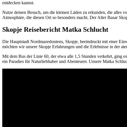
entdecken kannst.
Nutze deinen Besuch, um die kleinen Läden zu erkunden, die alles vo
Atmosphäre, die diesen Ort so besonders macht. Der Alter Basar Skopj
Skopje Reisebericht Matka Schlucht
Die Hauptstadt Nordmazedoniens, Skopje, beeindruckt mit einer Ein
möchten wir unsere Skopje Erfahrungen und die Erlebnisse in der at
Mit dem Bus der Linie 60, der etwa alle 1,5 Stunden verkehrt, ging e
ein Paradies für Naturliebhaber und Abenteurer. Unsere Matka Schlu