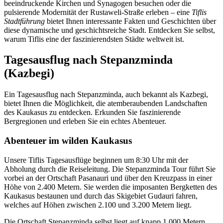
beeindruckende Kirchen und Synagogen besuchen oder die
pulsierende Modernität der Rustaweli-Straße erleben – eine
Tiflis
Stadtführung
bietet Ihnen interessante Fakten und Geschichten über
diese dynamische und geschichtsreiche Stadt. Entdecken Sie selbst,
warum Tiflis eine der faszinierendsten Städte weltweit ist.
Tagesausflug nach Stepanzminda
(Kazbegi)
Ein Tagesausflug nach Stepanzminda, auch bekannt als Kazbegi,
bietet Ihnen die Möglichkeit, die atemberaubenden Landschaften
des Kaukasus zu entdecken. Erkunden Sie faszinierende
Bergregionen und erleben Sie ein echtes Abenteuer.
Abenteuer im wilden Kaukasus
Unsere Tiflis Tagesausflüge beginnen um 8:30 Uhr mit der
Abholung durch die Reiseleitung. Die Stepanzminda Tour führt Sie
vorbei an der Ortschaft Pasanauri und über den Kreuzpass in einer
Höhe von 2.400 Metern. Sie werden die imposanten Bergketten des
Kaukasus bestaunen und durch das Skigebiet Gudauri fahren,
welches auf Höhen zwischen 2.100 und 3.200 Metern liegt.
Die Ortschaft Stepanzminda selbst liegt auf knapp 1.000 Metern