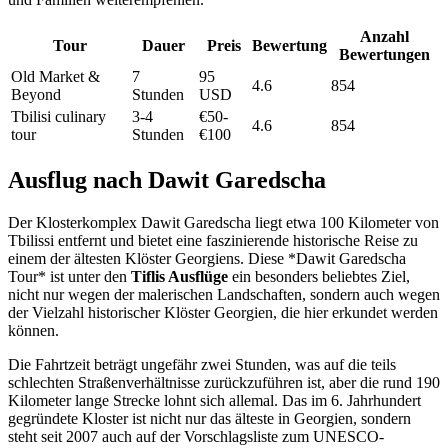
Anzahl
Tour
Dauer
Preis
Bewertung
Bewertungen
Old Market &
7
95
4.6
854
Beyond
Stunden
USD
Tbilisi culinary
3-4
€50-
4.6
854
tour
Stunden
€100
Ausflug nach Dawit Garedscha
Der Klosterkomplex Dawit Garedscha liegt etwa 100 Kilometer von
Tbilissi entfernt und bietet eine faszinierende historische Reise zu
einem der ältesten Klöster Georgiens. Diese *Dawit Garedscha
Tour* ist unter den
Tiflis Ausflüge
ein besonders beliebtes Ziel,
nicht nur wegen der malerischen Landschaften, sondern auch wegen
der Vielzahl historischer Klöster Georgien, die hier erkundet werden
können.
Die Fahrtzeit beträgt ungefähr zwei Stunden, was auf die teils
schlechten Straßenverhältnisse zurückzuführen ist, aber die rund 190
Kilometer lange Strecke lohnt sich allemal. Das im 6. Jahrhundert
gegründete Kloster ist nicht nur das älteste in Georgien, sondern
steht seit 2007 auch auf der Vorschlagsliste zum UNESCO-