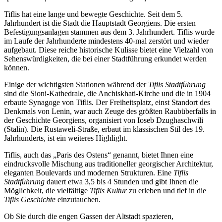
Tiflis hat eine lange und bewegte Geschichte. Seit dem 5.
Jahrhundert ist die Stadt die Hauptstadt Georgiens. Die ersten
Befestigungsanlagen stammen aus dem 3. Jahrhundert. Tiflis wurde
im Laufe der Jahrhunderte mindestens 40-mal zerstört und wieder
aufgebaut. Diese reiche historische Kulisse bietet eine Vielzahl von
Sehenswürdigkeiten, die bei einer Stadtführung erkundet werden
können.
Einige der wichtigsten Stationen während der
Tiflis Stadtführung
sind die Sioni-Kathedrale, die Anchiskhati-Kirche und die in 1904
erbaute Synagoge von Tiflis. Der Freiheitsplatz, einst Standort des
Denkmals von Lenin, war auch Zeuge des größten Raubüberfalls in
der Geschichte Georgiens, organisiert von Ioseb Dzughaschwili
(Stalin). Die Rustaweli-Straße, erbaut im klassischen Stil des 19.
Jahrhunderts, ist ein weiteres Highlight.
Tiflis, auch das „Paris des Ostens“ genannt, bietet Ihnen eine
eindrucksvolle Mischung aus traditioneller georgischer Architektur,
eleganten Boulevards und modernen Strukturen. Eine
Tiflis
Stadtführung
dauert etwa 3,5 bis 4 Stunden und gibt Ihnen die
Möglichkeit, die vielfältige
Tiflis Kultur
zu erleben und tief in die
Tiflis Geschichte
einzutauchen.
Ob Sie durch die engen Gassen der Altstadt spazieren,