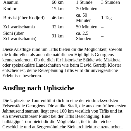
Ananuri
60 km
1 Stunde
3 Stunden
Kodjori
15 km
20 Minuten
–
ca. 50
Birtvisi (über Kodjori)
46 km
1 Tag
Minuten
Zchwaritschamia
32 km
50 Minuten
–
Sioni (über
ca. 2,5
91 km
–
Zchwaritschamia)
Stunden
Diese Ausflüge rund um Tiflis bieten dir die Möglichkeit, sowohl
die kulturellen als auch die natürlichen Highlights Georgiens
kennenzulernen. Ob du dich für historische Städte wie Mtskheta
oder spektakuläre Landschaften wie beim David Garedji Kloster
entscheidest, deine Reiseplanung Tiflis wird dir unvergessliche
Erlebnisse bescheren.
Ausflug nach Uplisziche
Die Uplisziche Tour entführt dich in eine der eindrucksvollsten
Felsenstädte Georgiens. Die antike Stadt, die aus dem frühen ersten
Jahrtausend stammt, liegt etwa 100 km westlich von Tiflis und ist
ein unverzichtbarer Punkt bei der Tiflis Besichtigung. Eine
halbtägige Tour bietet dir die Möglichkeit, tief in die reiche
Geschichte und außergewöhnliche Steinarchitektur einzutauchen.