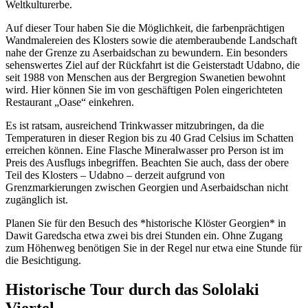
Weltkulturerbe.
Auf dieser Tour haben Sie die Möglichkeit, die farbenprächtigen
Wandmalereien des Klosters sowie die atemberaubende Landschaft
nahe der Grenze zu Aserbaidschan zu bewundern. Ein besonders
sehenswertes Ziel auf der Rückfahrt ist die Geisterstadt Udabno, die
seit 1988 von Menschen aus der Bergregion Swanetien bewohnt
wird. Hier können Sie im von geschäftigen Polen eingerichteten
Restaurant „Oase“ einkehren.
Es ist ratsam, ausreichend Trinkwasser mitzubringen, da die
Temperaturen in dieser Region bis zu 40 Grad Celsius im Schatten
erreichen können. Eine Flasche Mineralwasser pro Person ist im
Preis des Ausflugs inbegriffen. Beachten Sie auch, dass der obere
Teil des Klosters – Udabno – derzeit aufgrund von
Grenzmarkierungen zwischen Georgien und Aserbaidschan nicht
zugänglich ist.
Planen Sie für den Besuch des *historische Klöster Georgien* in
Dawit Garedscha etwa zwei bis drei Stunden ein. Ohne Zugang
zum Höhenweg benötigen Sie in der Regel nur etwa eine Stunde für
die Besichtigung.
Historische Tour durch das Sololaki
Viertel