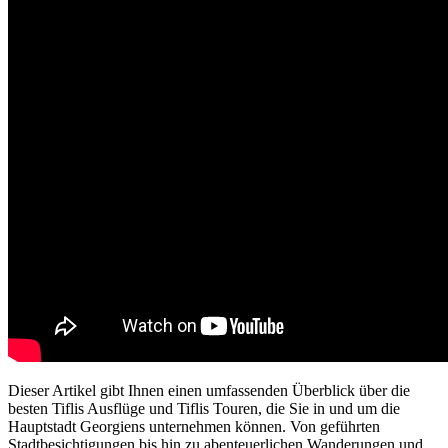
Dieser Artikel gibt Ihnen einen umfassenden Überblick über die
besten Tiflis Ausflüge und Tiflis Touren, die Sie in und um die
Hauptstadt Georgiens unternehmen können. Von geführten
Stadtbesichtigungen bis hin zu abenteuerlichen Wanderungen und