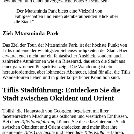
bewundern und dabei unvergessliche Fotos zu schießen.
„Der Mtatsminda Park bietet eine Vielzahl von
Fahrgeschäften und einen atemberaubenden Blick über
die Stadt.“
Ziel: Mtatsminda-Park
Das Ziel der Tour, der Mtatsminda Park, ist der höchste Punkt von
Tiflis und eine der wichtigsten Sehenswürdigkeiten der Stadt. Hier
erwartet euch nicht nur ein fantastischer Ausblick, sondern auch
zahlreiche Attraktionen wie ein Riesenrad, das euch die Stadt aus
einer ganz neuen Perspektive zeigt. Die Wanderung ist ein
herausforderndes, aber lohnendes Abenteuer, ideal für alle, die Tiflis
Wandertouren lieben und in guter körperlicher Kondition sind.
Tiflis Stadtführung: Entdecken Sie die
Stadt zwischen Okzident und Orient
Tbilisi, die Hauptstadt von Georgien, begeistert mit ihrer
facettenreichen Mischung aus östlichen und westlichen Einflüssen.
Bei einer
Tiflis Stadtführung
können Sie diese faszinierende Stadt
zwischen Okzident und Orient entdecken und mehr über ihre
spannende
Tiflis Geschichte
und lebendige
Tiflis Kultur
erfahren.