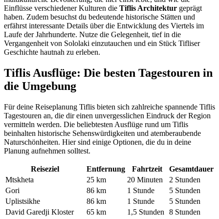
Einflüsse verschiedener Kulturen die
Tiflis Architektur
geprägt
haben. Zudem besuchst du bedeutende historische Stätten und
erfährst interessante Details über die Entwicklung des Viertels im
Laufe der Jahrhunderte. Nutze die Gelegenheit, tief in die
Vergangenheit von Sololaki einzutauchen und ein Stück Tifliser
Geschichte hautnah zu erleben.
Tiflis Ausflüge: Die besten Tagestouren in
die Umgebung
Für deine Reiseplanung Tiflis bieten sich zahlreiche spannende Tiflis
Tagestouren an, die dir einen unvergesslichen Eindruck der Region
vermitteln werden. Die beliebtesten Ausflüge rund um Tiflis
beinhalten historische Sehenswürdigkeiten und atemberaubende
Naturschönheiten. Hier sind einige Optionen, die du in deine
Planung aufnehmen solltest.
Reiseziel
Entfernung
Fahrtzeit
Gesamtdauer
Mtskheta
25 km
20 Minuten
2 Stunden
Gori
86 km
1 Stunde
5 Stunden
Uplistsikhe
86 km
1 Stunde
5 Stunden
David Garedji Kloster
65 km
1,5 Stunden
8 Stunden