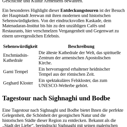
Geschichte und Kultur Armeniens bewahren.
Ein besonderes Highlight dieser
Entdeckungstouren
ist der Besuch
der Hauptstadt Jerewan mit ihren modernen und historischen
Sehenswürdigkeiten. Von der eindrucksvollen Kaskade, dem
Matenadaran-Institut bis hin zu den unzähligen Cafés und
Restaurants, hier verschmelzen Vergangenheit und Gegenwart zu
einem unvergesslichen Erlebnis.
Sehenswürdigkeit
Beschreibung
Die älteste Kathedrale der Welt, das spirituelle
Etschmiadsin-
Zentrum der armenischen Apostolischen
Kathedrale
Kirche.
Ein hervorragend erhaltener heidnischer
Garni Tempel
Tempel aus der römischen Zeit.
Ein spektakuläres Felskloster, das zum
Geghard Kloster
UNESCO-Welterbe gehört.
Tagestour nach Sighnaghi und Bodbe
Eine Tagestour nach Sighnaghi und Bodbe bietet Ihnen die perfekte
Gelegenheit, die Schönheit der georgischen Natur und die
historischen Städte dieser Region zu entdecken. Bekannt als die
„Stadt der Liebe“, beeindruckt Sighnaghi mit seinen malerischen