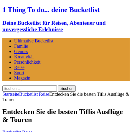
1 Thing To do... deine Bucketlist
Deine Bucketlist für Reisen, Abenteuer und
unvergessliche Erlebnisse
Ultimative Bucketlist
Familie
Genuss
Kreativität
Persönlichkeit
Reise
Sport
Magazin
Suchen
nach:
Startseite
Bucketlist Reise
Entdecken Sie die besten Tiflis Ausflüge &
Touren
Entdecken Sie die besten Tiflis Ausflüge
& Touren