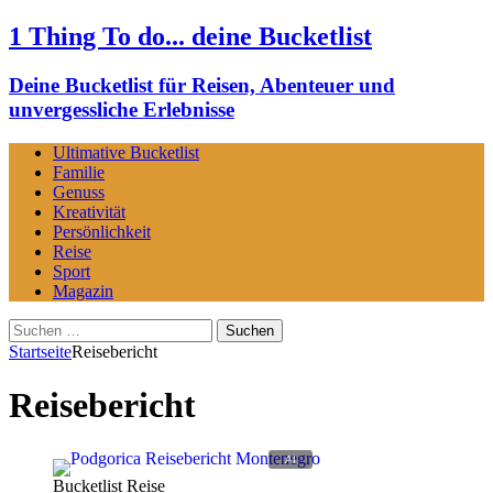
1 Thing To do... deine Bucketlist
Deine Bucketlist für Reisen, Abenteuer und
unvergessliche Erlebnisse
Ultimative Bucketlist
Familie
Genuss
Kreativität
Persönlichkeit
Reise
Sport
Magazin
Suchen
nach:
Startseite
Reisebericht
Reisebericht
Bucketlist Reise