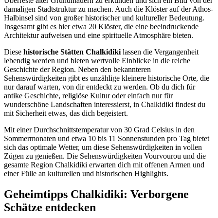
Überreste alter Grundmauern zu erkunden und sich ein Bild von der
damaligen Stadtstruktur zu machen. Auch die Klöster auf der Athos-
Halbinsel sind von großer historischer und kultureller Bedeutung.
Insgesamt gibt es hier etwa 20 Klöster, die eine beeindruckende
Architektur aufweisen und eine spirituelle Atmosphäre bieten.
Diese
historische Stätten Chalkidiki
lassen die Vergangenheit
lebendig werden und bieten wertvolle Einblicke in die reiche
Geschichte der Region. Neben den bekannteren
Sehenswürdigkeiten gibt es unzählige kleinere historische Orte, die
nur darauf warten, von dir entdeckt zu werden. Ob du dich für
antike Geschichte, religiöse Kultur oder einfach nur für
wunderschöne Landschaften interessierst, in Chalkidiki findest du
mit Sicherheit etwas, das dich begeistert.
Mit einer Durchschnittstemperatur von 30 Grad Celsius in den
Sommermonaten und etwa 10 bis 11 Sonnenstunden pro Tag bietet
sich das optimale Wetter, um diese Sehenswürdigkeiten in vollen
Zügen zu genießen. Die Sehenswürdigkeiten Vourvourou und die
gesamte Region Chalkidiki erwarten dich mit offenen Armen und
einer Fülle an kulturellen und historischen Highlights.
Geheimtipps Chalkidiki: Verborgene
Schätze entdecken