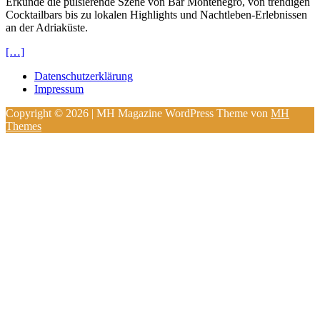
Erkunde die pulsierende Szene von Bar Montenegro, von trendigen
Cocktailbars bis zu lokalen Highlights und Nachtleben-Erlebnissen
an der Adriaküste.
[…]
Datenschutzerklärung
Impressum
Copyright © 2026 | MH Magazine WordPress Theme von
MH
Themes