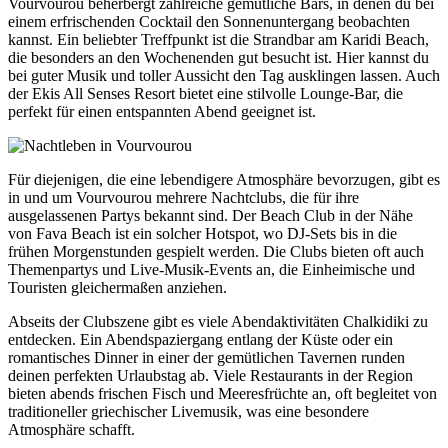
Vourvourou beherbergt zahlreiche gemütliche Bars, in denen du bei
einem erfrischenden Cocktail den Sonnenuntergang beobachten
kannst. Ein beliebter Treffpunkt ist die Strandbar am Karidi Beach,
die besonders an den Wochenenden gut besucht ist. Hier kannst du
bei guter Musik und toller Aussicht den Tag ausklingen lassen. Auch
der Ekis All Senses Resort bietet eine stilvolle Lounge-Bar, die
perfekt für einen entspannten Abend geeignet ist.
Für diejenigen, die eine lebendigere Atmosphäre bevorzugen, gibt es
in und um Vourvourou mehrere Nachtclubs, die für ihre
ausgelassenen Partys bekannt sind. Der Beach Club in der Nähe
von Fava Beach ist ein solcher Hotspot, wo DJ-Sets bis in die
frühen Morgenstunden gespielt werden. Die Clubs bieten oft auch
Themenpartys und Live-Musik-Events an, die Einheimische und
Touristen gleichermaßen anziehen.
Abseits der Clubszene gibt es viele Abendaktivitäten Chalkidiki zu
entdecken. Ein Abendspaziergang entlang der Küste oder ein
romantisches Dinner in einer der gemütlichen Tavernen runden
deinen perfekten Urlaubstag ab. Viele Restaurants in der Region
bieten abends frischen Fisch und Meeresfrüchte an, oft begleitet von
traditioneller griechischer Livemusik, was eine besondere
Atmosphäre schafft.