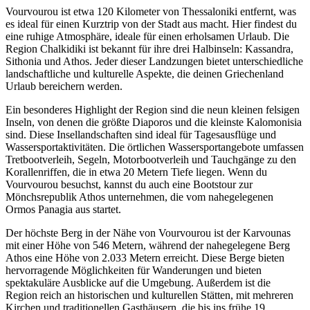
Vourvourou ist etwa 120 Kilometer von Thessaloniki entfernt, was
es ideal für einen Kurztrip von der Stadt aus macht. Hier findest du
eine ruhige Atmosphäre, ideale für einen erholsamen Urlaub. Die
Region Chalkidiki ist bekannt für ihre drei Halbinseln: Kassandra,
Sithonia und Athos. Jeder dieser Landzungen bietet unterschiedliche
landschaftliche und kulturelle Aspekte, die deinen Griechenland
Urlaub bereichern werden.
Ein besonderes Highlight der Region sind die neun kleinen felsigen
Inseln, von denen die größte Diaporos und die kleinste Kalomonisia
sind. Diese Insellandschaften sind ideal für Tagesausflüge und
Wassersportaktivitäten. Die örtlichen Wassersportangebote umfassen
Tretbootverleih, Segeln, Motorbootverleih und Tauchgänge zu den
Korallenriffen, die in etwa 20 Metern Tiefe liegen. Wenn du
Vourvourou besuchst, kannst du auch eine Bootstour zur
Mönchsrepublik Athos unternehmen, die vom nahegelegenen
Ormos Panagia aus startet.
Der höchste Berg in der Nähe von Vourvourou ist der Karvounas
mit einer Höhe von 546 Metern, während der nahegelegene Berg
Athos eine Höhe von 2.033 Metern erreicht. Diese Berge bieten
hervorragende Möglichkeiten für Wanderungen und bieten
spektakuläre Ausblicke auf die Umgebung. Außerdem ist die
Region reich an historischen und kulturellen Stätten, mit mehreren
Kirchen und traditionellen Gasthäusern, die bis ins frühe 19.