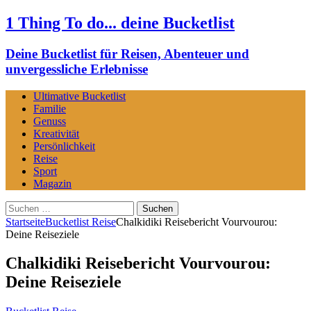
1 Thing To do... deine Bucketlist
Deine Bucketlist für Reisen, Abenteuer und
unvergessliche Erlebnisse
Ultimative Bucketlist
Familie
Genuss
Kreativität
Persönlichkeit
Reise
Sport
Magazin
Suchen
nach:
Startseite
Bucketlist Reise
Chalkidiki Reisebericht Vourvourou:
Deine Reiseziele
Chalkidiki Reisebericht Vourvourou:
Deine Reiseziele