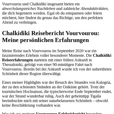
Vourvourou und Chalkidiki insgesamt bieten ein
abwechslungsreiches Nachtleben
und zahlreiche
Abendaktivitäten
,
die dich begeistern werden. Egal ob du entspannen oder feiern
möchtest, hier findest du genau das Richtige, um den perfekten
Abend zu verbringen.
Chalkidiki Reisebericht Vourvourou:
Meine persönlichen Erfahrungen
Meine Reise nach Vourvourou im September 2020 war ein
faszinierendes Erlebnis voller besonderer Momente. Die
Chalkidiki
Reiseerfahrungen
starteten mit einer frühen Ankunft in
Thessaloniki, gefolgt von einer 90-minütigen Fahrt nach
Vourvourou. Bereits bei der Ankunft wurde ich von der unberührten
Schönheit dieser Region überwältigt.
Eines meiner Highlights war der Besuch des Strandes von Kalogria,
der zu den schönsten Stränden an der Ostküste gehört. Trotz der
touristischen Hochsaison, die typischerweise Ende September endet,
war der Strand wunderbar ruhig. Auch der geheimtipp Tigalía
beeindruckte mich mit seiner naturbelassenen Schönheit – obwohl
keine Beschilderung vorhanden war.
Was ich aus meinem
Vourvourou Erlebnisbericht
besonders