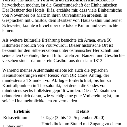
hervorheben möchte, ist die Gastfreundschaft der Einheimischen.
Der Besitzer des Hotels, Iliás, erzählte mir, dass viele Einheimische
von November bis März in ihren Olivenhainen arbeiten. In
Gesprächen mit Christos, dem Besitzer von Haus Galini und seiner
Schwester, konnte ich viel über die lokale Kultur und Geschichte
lernen.
Als weitere kulturelle Erfahrung besuchte ich Arnea, etwa 50
Kilometer nördlich von Vourvourou. Dieser historische Ort ist
bekannt für den Silbererzabbau unter osmanischer Herrschaft und
seine alten Gebäude, die mit Info-Tafeln zur Bauzeit und Geschichte
versehen sind – darunter ein Gasthof aus dem Jahr 1812.
Während meines Aufenthalts erlebte ich auch die typischen
Herausforderungen einer Reise: Vom QR-Code-Antrag, der
mindestens 24 Stunden vor Abflug erforderlich ist, bis hin zu
Kontrollpunkten in Thessaloniki, bei denen die Codes von
mindestens sechs Polizisten geprüft wurden. Diese Maßnahmen
erinnerten mich daran, wie wichtig eine gute Vorbereitung ist, um
solche Unannehmlichkeiten zu vermeiden.
Erlebnis
Details
Reisezeitraum
9 Tage (3. bis 12. September 2020)
Hotel direkt am Strand mit Zugang zu einem
Unterkunft