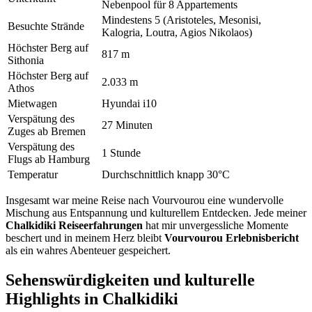
Nebenpool für 8 Appartements
Mindestens 5 (Aristoteles, Mesonisi,
Besuchte Strände
Kalogria, Loutra, Agios Nikolaos)
Höchster Berg auf
817 m
Sithonia
Höchster Berg auf
2.033 m
Athos
Mietwagen
Hyundai i10
Verspätung des
27 Minuten
Zuges ab Bremen
Verspätung des
1 Stunde
Flugs ab Hamburg
Temperatur
Durchschnittlich knapp 30°C
Insgesamt war meine Reise nach Vourvourou eine wundervolle
Mischung aus Entspannung und kulturellem Entdecken. Jede meiner
Chalkidiki Reiseerfahrungen
hat mir unvergessliche Momente
beschert und in meinem Herz bleibt
Vourvourou Erlebnisbericht
als ein wahres Abenteuer gespeichert.
Sehenswürdigkeiten und kulturelle
Highlights in Chalkidiki