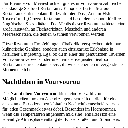
Für Freunde von Meeresfrüchten gibt es in Vourvourou zahlreiche
erstklassige Seafood-Restaurants. Einige der besten Seafood-
Restaurants Griechenland findest du hier. Das „Anchor Fish
Tavern“ und „Omega Restaurant“ sind besonders bekannt für ihre
fangfrischen Spezialitäten. Die Menüs dieser Restaurants bieten eine
große Auswahl an Fischgerichten, Muscheln und anderen
Meeresschätzen, die deinen Gaumen verwöhnen werden.
Diese Restaurant Empfehlungen Chalkidiki versprechen nicht nur
kulinarische Genüsse, sondern auch einzigartige Erlebnisse in
herrlicher Umgebung. Egal ob du in einer der gemütlichen Tavernen
Vourvourou verweilst oder in einem der exquisiten Seafood-
Restaurants Griechenland speist, du wirst sicherlich unvergessliche
Momente erleben.
Nachtleben in Vourvourou
Das
Nachtleben Vourvourou
bietet eine Vielzahl von
Möglichkeiten, um den Abend zu genießen. Ob du dich für eine
entspannte Bar oder einen lebhaften Nachtclub entscheidest, es ist
für jeden Geschmack etwas dabei. Besonders im Hochsommer,
wenn die Temperaturen angenehm mild sind, entfaltet sich eine
lebendige Atmosphäre entlang der Küstenstraßen und Strandbars.