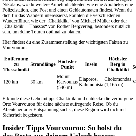
Nikolaos, wo du weitere Annehmlichkeiten wie eine Apotheke, eine
Polizeistation, eine Post und einen Geldautomaten findest. Wenn du
dich für das Wandern interessierst, könnten die verschiedenen
Wanderführer, wie der „Chalkidiki“ von Michael Müller oder der
„Chalkidiki – Thassos“ von Rother Bergverlag, besonders nützlich
sein, um deine Touren optimal zu planen.
Hier findest du eine Zusammenstellung der wichtigsten Fakten zu
Vourvourou:
Entfernung
Höchster
Höchster
zu
Strandlänge
Inseln
Berg in
Punkt
S
Thessaloniki
Chalkidiki
Mount
Diaporos,
Cholomondas
120 km
30 km
Karvounas
V
Kalomonisia
(1,165 m)
(546 m)
Erkunde diese Geheimtipps Chalkidiki und entdecke die verborgene
Orte Vourvourou für deine nächste aufregende Reise. Ob du
Abenteuer oder Entspannung suchst, diese Region wird dich mit
Sicherheit begeistern.
Insider Tipps Vourvourou: So holst du
das Beste aus deinem Urlaub heraus