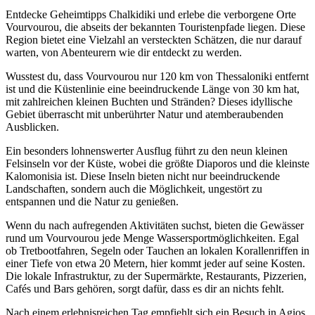
Entdecke Geheimtipps Chalkidiki und erlebe die verborgene Orte
Vourvourou, die abseits der bekannten Touristenpfade liegen. Diese
Region bietet eine Vielzahl an versteckten Schätzen, die nur darauf
warten, von Abenteurern wie dir entdeckt zu werden.
Wusstest du, dass Vourvourou nur 120 km von Thessaloniki entfernt
ist und die Küstenlinie eine beeindruckende Länge von 30 km hat,
mit zahlreichen kleinen Buchten und Stränden? Dieses idyllische
Gebiet überrascht mit unberührter Natur und atemberaubenden
Ausblicken.
Ein besonders lohnenswerter Ausflug führt zu den neun kleinen
Felsinseln vor der Küste, wobei die größte Diaporos und die kleinste
Kalomonisia ist. Diese Inseln bieten nicht nur beeindruckende
Landschaften, sondern auch die Möglichkeit, ungestört zu
entspannen und die Natur zu genießen.
Wenn du nach aufregenden Aktivitäten suchst, bieten die Gewässer
rund um Vourvourou jede Menge Wassersportmöglichkeiten. Egal
ob Tretbootfahren, Segeln oder Tauchen an lokalen Korallenriffen in
einer Tiefe von etwa 20 Metern, hier kommt jeder auf seine Kosten.
Die lokale Infrastruktur, zu der Supermärkte, Restaurants, Pizzerien,
Cafés und Bars gehören, sorgt dafür, dass es dir an nichts fehlt.
Nach einem erlebnisreichen Tag empfiehlt sich ein Besuch in Agios