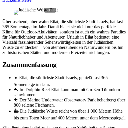
Bucketlist Reise
Überraschend, aber wahr: Eilat, die südlichste Stadt Israels, hat fast
365 Sonnentage im Jahr. Damit bietet sie nicht nur das perfekte
Klima für Outdoor-Aktivitäten, sondern ist auch ein wahres Paradies
für Naturliebhaber und Abenteurer. Urlaub in Eilat bedeutet, eine
Vielzahl faszinierender Sehenswürdigkeiten in der Judäischen
Wüste zu entdecken – von atemberaubenden Naturwundern bis hin
zu historischen Stätten und modernen Freizeiteinrichtungen.
Zusammenfassung
☀️ Eilat, die südlichste Stadt Israels, genießt fast 365
Sonnentage im Jahr.
🐬 Im Dolphin Reef Eilat kann man mit Großen Tümmlern
schwimmen.
🐠 Der Marine Underwater Observatory Park beherbergt über
800 seltene Fischarten.
🏜️ Die Judäische Wüste reicht von über 1.000 Metern Höhe
bis zum Toten Meer auf 400 Metern unter dem Meeresspiegel.
Eilat liegt eingebettet zwischen der rauen Schönheit der Negev-