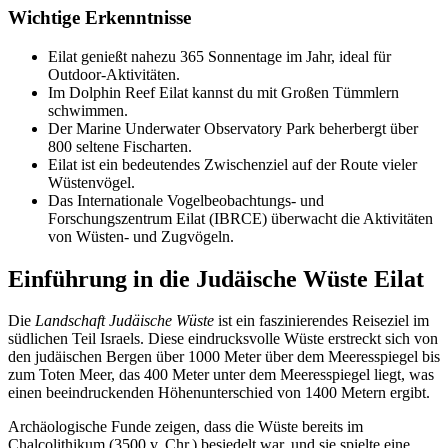
Wichtige Erkenntnisse
Eilat genießt nahezu 365 Sonnentage im Jahr, ideal für
Outdoor-Aktivitäten.
Im Dolphin Reef Eilat kannst du mit Großen Tümmlern
schwimmen.
Der Marine Underwater Observatory Park beherbergt über
800 seltene Fischarten.
Eilat ist ein bedeutendes Zwischenziel auf der Route vieler
Wüstenvögel.
Das Internationale Vogelbeobachtungs- und
Forschungszentrum Eilat (IBRCE) überwacht die Aktivitäten
von Wüsten- und Zugvögeln.
Einführung in die Judäische Wüste Eilat
Die
Landschaft Judäische Wüste
ist ein faszinierendes Reiseziel im
südlichen Teil Israels. Diese eindrucksvolle Wüste erstreckt sich von
den judäischen Bergen über 1000 Meter über dem Meeresspiegel bis
zum Toten Meer, das 400 Meter unter dem Meeresspiegel liegt, was
einen beeindruckenden Höhenunterschied von 1400 Metern ergibt.
Archäologische Funde zeigen, dass die Wüste bereits im
Chalcolithikum (3500 v. Chr.) besiedelt war, und sie spielte eine