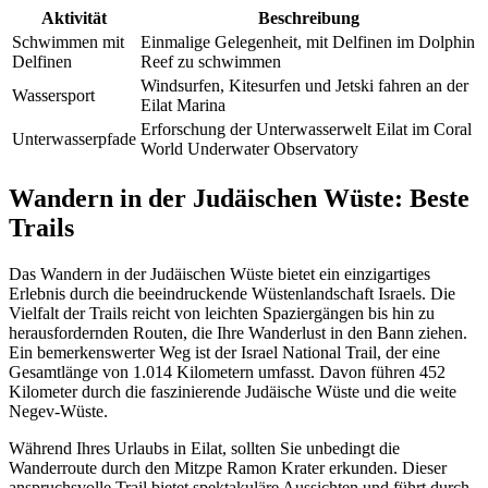
Aktivität
Beschreibung
Schwimmen mit
Einmalige Gelegenheit, mit Delfinen im Dolphin
Delfinen
Reef zu schwimmen
Windsurfen, Kitesurfen und Jetski fahren an der
Wassersport
Eilat Marina
Erforschung der Unterwasserwelt Eilat im Coral
Unterwasserpfade
World Underwater Observatory
Wandern in der Judäischen Wüste: Beste
Trails
Das Wandern in der Judäischen Wüste bietet ein einzigartiges
Erlebnis durch die beeindruckende Wüstenlandschaft Israels. Die
Vielfalt der Trails reicht von leichten Spaziergängen bis hin zu
herausfordernden Routen, die Ihre Wanderlust in den Bann ziehen.
Ein bemerkenswerter Weg ist der Israel National Trail, der eine
Gesamtlänge von 1.014 Kilometern umfasst. Davon führen 452
Kilometer durch die faszinierende Judäische Wüste und die weite
Negev-Wüste.
Während Ihres Urlaubs in Eilat, sollten Sie unbedingt die
Wanderroute durch den Mitzpe Ramon Krater erkunden. Dieser
anspruchsvolle Trail bietet spektakuläre Aussichten und führt durch