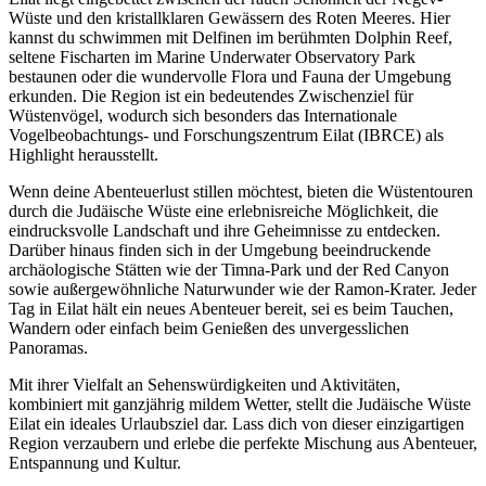
Wüste und den kristallklaren Gewässern des Roten Meeres. Hier
kannst du schwimmen mit Delfinen im berühmten Dolphin Reef,
seltene Fischarten im Marine Underwater Observatory Park
bestaunen oder die wundervolle Flora und Fauna der Umgebung
erkunden. Die Region ist ein bedeutendes Zwischenziel für
Wüstenvögel, wodurch sich besonders das Internationale
Vogelbeobachtungs- und Forschungszentrum Eilat (IBRCE) als
Highlight herausstellt.
Wenn deine Abenteuerlust stillen möchtest, bieten die Wüstentouren
durch die Judäische Wüste eine erlebnisreiche Möglichkeit, die
eindrucksvolle Landschaft und ihre Geheimnisse zu entdecken.
Darüber hinaus finden sich in der Umgebung beeindruckende
archäologische Stätten wie der Timna-Park und der Red Canyon
sowie außergewöhnliche Naturwunder wie der Ramon-Krater. Jeder
Tag in Eilat hält ein neues Abenteuer bereit, sei es beim Tauchen,
Wandern oder einfach beim Genießen des unvergesslichen
Panoramas.
Mit ihrer Vielfalt an Sehenswürdigkeiten und Aktivitäten,
kombiniert mit ganzjährig mildem Wetter, stellt die Judäische Wüste
Eilat ein ideales Urlaubsziel dar. Lass dich von dieser einzigartigen
Region verzaubern und erlebe die perfekte Mischung aus Abenteuer,
Entspannung und Kultur.