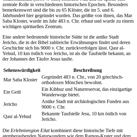
zentrale Rolle in verschiedenen historischen Epochen. Besonders
bemerkenswert sind die bis zu 65 Klöster, die im 5. und 6.
Jahrhundert hier gegründet wurden. Das größte von ihnen, das Mar
Saba Kloster, wurde im Jahr 483 n. Chr. erbaut und wurde zu einem
wichtigen spirituellen Zentrum.
Eine andere bedeutende historische Stätte ist die antike Stadt
Jericho, die in der Bibel zahlreiche Erwähnungen findet und deren
Geschichte sich bis 9000 v. Chr. zurückverfolgen lässt. Qasr al-
Yehud, 10 km östlich von Jericho, ist als die Taufstelle bekannt, an
der Johannes der Täufer Jesus taufte.
Sehenswürdigkeit
Beschreibung
Gegründet 483 n. Chr., von 20 griechisch-
Mar Saba Kloster
orthodoxen Mönchen bewohnt.
Ein Kibbuz und Naturreservat, das einzigartige
Ein Gedi
Wanderwege bietet.
Antike Stadt mit archäologischen Funden aus
Jericho
9000 v. Chr.
Bekannte Taufstelle Jesu, 10 km östlich von
Qasr al-Yehud
Jericho.
Die
Erlebnisregion Eilat
kombiniert diese historische Tiefe mit
atemberaubenden Naturwundern wie dem Ramon-Krater und dem