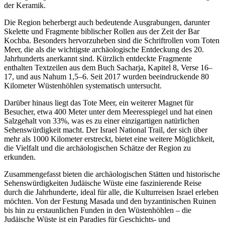
der Keramik.
Die Region beherbergt auch bedeutende Ausgrabungen, darunter
Skelette und Fragmente biblischer Rollen aus der Zeit der Bar
Kochba. Besonders hervorzuheben sind die Schriftrollen vom Toten
Meer, die als die wichtigste archäologische Entdeckung des 20.
Jahrhunderts anerkannt sind. Kürzlich entdeckte Fragmente
enthalten Textzeilen aus dem Buch Sacharja, Kapitel 8, Verse 16–
17, und aus Nahum 1,5–6. Seit 2017 wurden beeindruckende 80
Kilometer Wüstenhöhlen systematisch untersucht.
Darüber hinaus liegt das Tote Meer, ein weiterer Magnet für
Besucher, etwa 400 Meter unter dem Meeresspiegel und hat einen
Salzgehalt von 33%, was es zu einer einzigartigen natürlichen
Sehenswürdigkeit macht. Der Israel National Trail, der sich über
mehr als 1000 Kilometer erstreckt, bietet eine weitere Möglichkeit,
die Vielfalt und die archäologischen Schätze der Region zu
erkunden.
Zusammengefasst bieten die archäologischen Stätten und historische
Sehenswürdigkeiten Judäische Wüste eine faszinierende Reise
durch die Jahrhunderte, ideal für alle, die Kulturreisen Israel erleben
möchten. Von der Festung Masada und den byzantinischen Ruinen
bis hin zu erstaunlichen Funden in den Wüstenhöhlen – die
Judäische Wüste ist ein Paradies für Geschichts- und