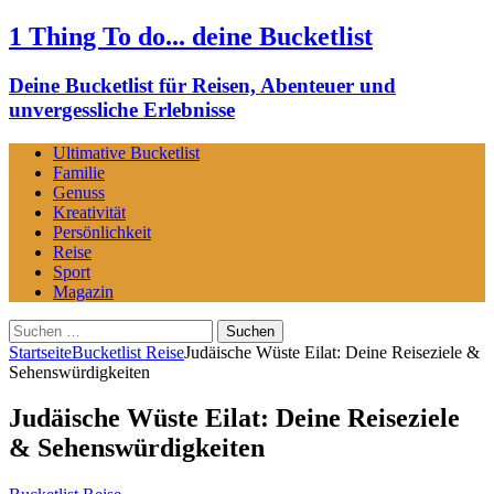
1 Thing To do... deine Bucketlist
Deine Bucketlist für Reisen, Abenteuer und
unvergessliche Erlebnisse
Ultimative Bucketlist
Familie
Genuss
Kreativität
Persönlichkeit
Reise
Sport
Magazin
Suchen
nach:
Startseite
Bucketlist Reise
Judäische Wüste Eilat: Deine Reiseziele &
Sehenswürdigkeiten
Judäische Wüste Eilat: Deine Reiseziele
& Sehenswürdigkeiten