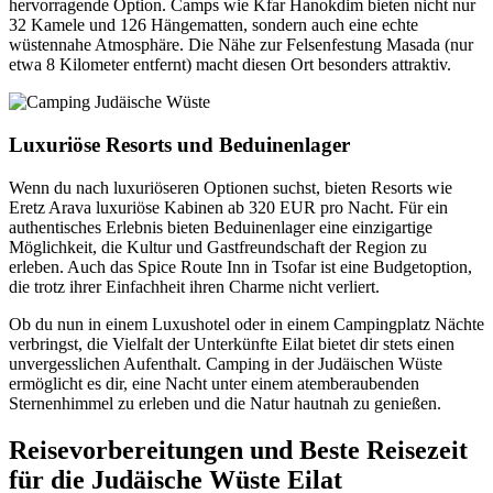
hervorragende Option. Camps wie Kfar Hanokdim bieten nicht nur
32 Kamele und 126 Hängematten, sondern auch eine echte
wüstennahe Atmosphäre. Die Nähe zur Felsenfestung Masada (nur
etwa 8 Kilometer entfernt) macht diesen Ort besonders attraktiv.
Luxuriöse Resorts und Beduinenlager
Wenn du nach luxuriöseren Optionen suchst, bieten Resorts wie
Eretz Arava luxuriöse Kabinen ab 320 EUR pro Nacht. Für ein
authentisches Erlebnis bieten Beduinenlager eine einzigartige
Möglichkeit, die Kultur und Gastfreundschaft der Region zu
erleben. Auch das Spice Route Inn in Tsofar ist eine Budgetoption,
die trotz ihrer Einfachheit ihren Charme nicht verliert.
Ob du nun in einem Luxushotel oder in einem Campingplatz Nächte
verbringst, die Vielfalt der Unterkünfte Eilat bietet dir stets einen
unvergesslichen Aufenthalt. Camping in der Judäischen Wüste
ermöglicht es dir, eine Nacht unter einem atemberaubenden
Sternenhimmel zu erleben und die Natur hautnah zu genießen.
Reisevorbereitungen und Beste Reisezeit
für die Judäische Wüste Eilat