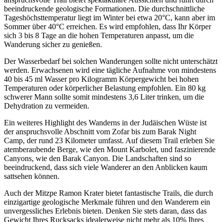
beeindruckende geologische Formationen. Die durchschnittliche
Tageshöchsttemperatur liegt im Winter bei etwa 20°C, kann aber im
Sommer über 40°C erreichen. Es wird empfohlen, dass Ihr Körper
sich 3 bis 8 Tage an die hohen Temperaturen anpasst, um die
Wanderung sicher zu genießen.
Der Wasserbedarf bei solchen Wanderungen sollte nicht unterschätzt
werden. Erwachsenen wird eine tägliche Aufnahme von mindestens
40 bis 45 ml Wasser pro Kilogramm Körpergewicht bei hohen
Temperaturen oder körperlicher Belastung empfohlen. Ein 80 kg
schwerer Mann sollte somit mindestens 3,6 Liter trinken, um die
Dehydration zu vermeiden.
Ein weiteres Highlight des Wanderns in der Judäischen Wüste ist
der anspruchsvolle Abschnitt vom Zofar bis zum Barak Night
Camp, der rund 23 Kilometer umfasst. Auf diesem Trail erleben Sie
atemberaubende Berge, wie den Mount Karbolet, und faszinierende
Canyons, wie den Barak Canyon. Die Landschaften sind so
beeindruckend, dass sich viele Wanderer an den Anblicken kaum
sattsehen können.
Auch der Mitzpe Ramon Krater bietet fantastische Trails, die durch
einzigartige geologische Merkmale führen und den Wanderern ein
unvergessliches Erlebnis bieten. Denken Sie stets daran, dass das
Gewicht Ihres Rucksacks idealerweise nicht mehr als 10% Ihres