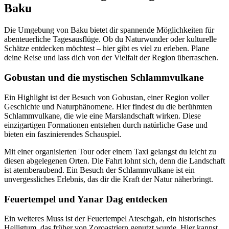
Baku
Die Umgebung von Baku bietet dir spannende Möglichkeiten für
abenteuerliche Tagesausflüge. Ob du Naturwunder oder kulturelle
Schätze entdecken möchtest – hier gibt es viel zu erleben. Plane
deine Reise und lass dich von der Vielfalt der Region überraschen.
Gobustan und die mystischen Schlammvulkane
Ein Highlight ist der Besuch von Gobustan, einer Region voller
Geschichte und Naturphänomene. Hier findest du die berühmten
Schlammvulkane, die wie eine Marslandschaft wirken. Diese
einzigartigen Formationen entstehen durch natürliche Gase und
bieten ein faszinierendes Schauspiel.
Mit einer organisierten Tour oder einem Taxi gelangst du leicht zu
diesen abgelegenen Orten. Die Fahrt lohnt sich, denn die Landschaft
ist atemberaubend. Ein Besuch der Schlammvulkane ist ein
unvergessliches Erlebnis, das dir die Kraft der Natur näherbringt.
Feuertempel und Yanar Dag entdecken
Ein weiteres Muss ist der Feuertempel Ateschgah, ein historisches
Heiligtum, das früher von Zoroastriern genutzt wurde. Hier kannst