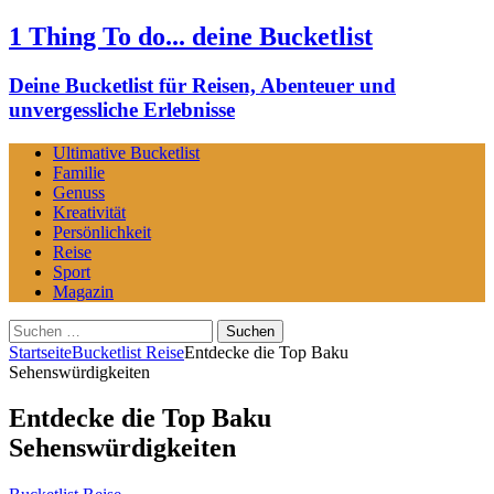
1 Thing To do... deine Bucketlist
Deine Bucketlist für Reisen, Abenteuer und
unvergessliche Erlebnisse
Ultimative Bucketlist
Familie
Genuss
Kreativität
Persönlichkeit
Reise
Sport
Magazin
Suchen
nach:
Startseite
Bucketlist Reise
Entdecke die Top Baku
Sehenswürdigkeiten
Entdecke die Top Baku
Sehenswürdigkeiten