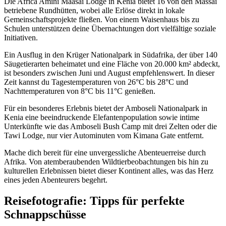
Die Africa Amini Maasai Lodge in Kenia bietet 16 von den Massai
betriebene Rundhütten, wobei alle Erlöse direkt in lokale
Gemeinschaftsprojekte fließen. Von einem Waisenhaus bis zu
Schulen unterstützen deine Übernachtungen dort vielfältige soziale
Initiativen.
Ein Ausflug in den Krüger Nationalpark in Südafrika, der über 140
Säugetierarten beheimatet und eine Fläche von 20.000 km² abdeckt,
ist besonders zwischen Juni und August empfehlenswert. In dieser
Zeit kannst du Tagestemperaturen von 26°C bis 28°C und
Nachttemperaturen von 8°C bis 11°C genießen.
Für ein besonderes Erlebnis bietet der Amboseli Nationalpark in
Kenia eine beeindruckende Elefantenpopulation sowie intime
Unterkünfte wie das Amboseli Bush Camp mit drei Zelten oder die
Tawi Lodge, nur vier Autominuten vom Kimana Gate entfernt.
Mache dich bereit für eine unvergessliche Abenteuerreise durch
Afrika. Von atemberaubenden Wildtierbeobachtungen bis hin zu
kulturellen Erlebnissen bietet dieser Kontinent alles, was das Herz
eines jeden Abenteurers begehrt.
Reisefotografie: Tipps für perfekte
Schnappschüsse