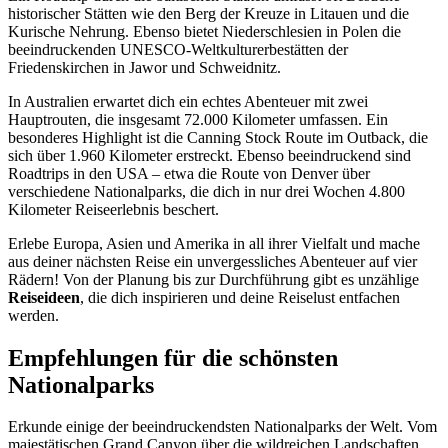
historischer Stätten wie den Berg der Kreuze in Litauen und die
Kurische Nehrung. Ebenso bietet Niederschlesien in Polen die
beeindruckenden UNESCO-Weltkulturerbestätten der
Friedenskirchen in Jawor und Schweidnitz.
In Australien erwartet dich ein echtes Abenteuer mit zwei
Hauptrouten, die insgesamt 72.000 Kilometer umfassen. Ein
besonderes Highlight ist die Canning Stock Route im Outback, die
sich über 1.960 Kilometer erstreckt. Ebenso beeindruckend sind
Roadtrips in den USA – etwa die Route von Denver über
verschiedene Nationalparks, die dich in nur drei Wochen 4.800
Kilometer Reiseerlebnis beschert.
Erlebe Europa, Asien und Amerika in all ihrer Vielfalt und mache
aus deiner nächsten Reise ein unvergessliches Abenteuer auf vier
Rädern! Von der Planung bis zur Durchführung gibt es unzählige
Reiseideen
, die dich inspirieren und deine Reiselust entfachen
werden.
Empfehlungen für die schönsten
Nationalparks
Erkunde einige der beeindruckendsten Nationalparks der Welt. Vom
majestätischen Grand Canyon über die wildreichen Landschaften