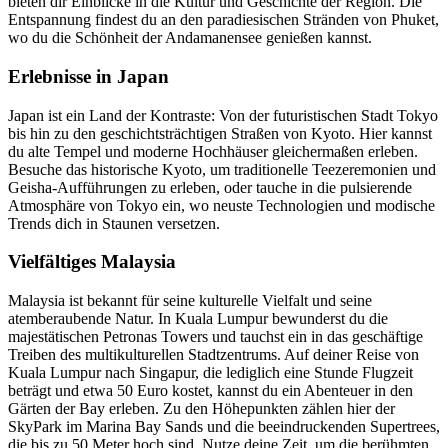
bieten dir Einblicke in die Kultur und Geschichte der Region. Die
Entspannung findest du an den paradiesischen Stränden von Phuket,
wo du die Schönheit der Andamanensee genießen kannst.
Erlebnisse in Japan
Japan ist ein Land der Kontraste: Von der futuristischen Stadt Tokyo
bis hin zu den geschichtsträchtigen Straßen von Kyoto. Hier kannst
du alte Tempel und moderne Hochhäuser gleichermaßen erleben.
Besuche das historische Kyoto, um traditionelle Teezeremonien und
Geisha-Aufführungen zu erleben, oder tauche in die pulsierende
Atmosphäre von Tokyo ein, wo neuste Technologien und modische
Trends dich in Staunen versetzen.
Vielfältiges Malaysia
Malaysia ist bekannt für seine kulturelle Vielfalt und seine
atemberaubende Natur. In Kuala Lumpur bewunderst du die
majestätischen Petronas Towers und tauchst ein in das geschäftige
Treiben des multikulturellen Stadtzentrums. Auf deiner Reise von
Kuala Lumpur nach Singapur, die lediglich eine Stunde Flugzeit
beträgt und etwa 50 Euro kostet, kannst du ein Abenteuer in den
Gärten der Bay erleben. Zu den Höhepunkten zählen hier der
SkyPark im Marina Bay Sands und die beeindruckenden Supertrees,
die bis zu 50 Meter hoch sind. Nutze deine Zeit, um die berühmten