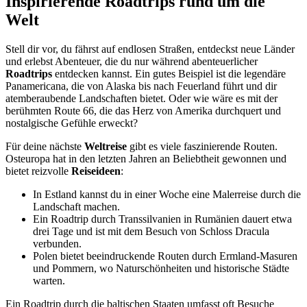
Inspirierende Roadtrips rund um die
Welt
Stell dir vor, du fährst auf endlosen Straßen, entdeckst neue Länder
und erlebst Abenteuer, die du nur während abenteuerlicher
Roadtrips
entdecken kannst. Ein gutes Beispiel ist die legendäre
Panamericana, die von Alaska bis nach Feuerland führt und dir
atemberaubende Landschaften bietet. Oder wie wäre es mit der
berühmten Route 66, die das Herz von Amerika durchquert und
nostalgische Gefühle erweckt?
Für deine nächste
Weltreise
gibt es viele faszinierende Routen.
Osteuropa hat in den letzten Jahren an Beliebtheit gewonnen und
bietet reizvolle
Reiseideen
:
In Estland kannst du in einer Woche eine Malerreise durch die
Landschaft machen.
Ein Roadtrip durch Transsilvanien in Rumänien dauert etwa
drei Tage und ist mit dem Besuch von Schloss Dracula
verbunden.
Polen bietet beeindruckende Routen durch Ermland-Masuren
und Pommern, wo Naturschönheiten und historische Städte
warten.
Ein Roadtrip durch die baltischen Staaten umfasst oft Besuche