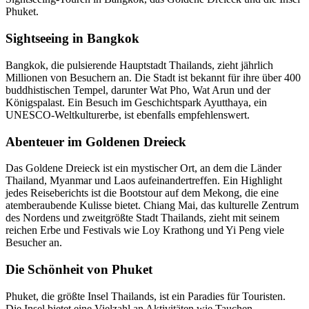
Phuket.
Sightseeing in Bangkok
Bangkok, die pulsierende Hauptstadt Thailands, zieht jährlich
Millionen von Besuchern an. Die Stadt ist bekannt für ihre über 400
buddhistischen Tempel, darunter Wat Pho, Wat Arun und der
Königspalast. Ein Besuch im Geschichtspark Ayutthaya, ein
UNESCO-Weltkulturerbe, ist ebenfalls empfehlenswert.
Abenteuer im Goldenen Dreieck
Das Goldene Dreieck ist ein mystischer Ort, an dem die Länder
Thailand, Myanmar und Laos aufeinandertreffen. Ein Highlight
jedes Reiseberichts ist die Bootstour auf dem Mekong, die eine
atemberaubende Kulisse bietet. Chiang Mai, das kulturelle Zentrum
des Nordens und zweitgrößte Stadt Thailands, zieht mit seinem
reichen Erbe und Festivals wie Loy Krathong und Yi Peng viele
Besucher an.
Die Schönheit von Phuket
Phuket, die größte Insel Thailands, ist ein Paradies für Touristen.
Die Insel bietet eine Vielzahl an Aktivitäten wie Tauchen,