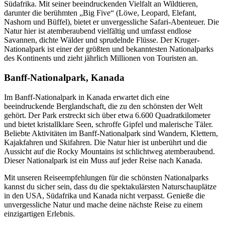
Südafrika. Mit seiner beeindruckenden Vielfalt an Wildtieren,
darunter die berühmten „Big Five“ (Löwe, Leopard, Elefant,
Nashorn und Büffel), bietet er unvergessliche Safari-Abenteuer. Die
Natur hier ist atemberaubend vielfältig und umfasst endlose
Savannen, dichte Wälder und sprudelnde Flüsse. Der Kruger-
Nationalpark ist einer der größten und bekanntesten Nationalparks
des Kontinents und zieht jährlich Millionen von Touristen an.
Banff-Nationalpark, Kanada
Im Banff-Nationalpark in Kanada erwartet dich eine
beeindruckende Berglandschaft, die zu den schönsten der Welt
gehört. Der Park erstreckt sich über etwa 6.600 Quadratkilometer
und bietet kristallklare Seen, schroffe Gipfel und malerische Täler.
Beliebte Aktivitäten im Banff-Nationalpark sind Wandern, Klettern,
Kajakfahren und Skifahren. Die Natur hier ist unberührt und die
Aussicht auf die Rocky Mountains ist schlichtweg atemberaubend.
Dieser Nationalpark ist ein Muss auf jeder Reise nach Kanada.
Mit unseren Reiseempfehlungen für die schönsten Nationalparks
kannst du sicher sein, dass du die spektakulärsten Naturschauplätze
in den USA, Südafrika und Kanada nicht verpasst. Genieße die
unvergessliche Natur und mache deine nächste Reise zu einem
einzigartigen Erlebnis.