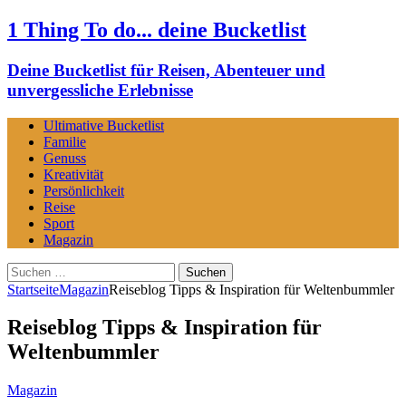
1 Thing To do... deine Bucketlist
Deine Bucketlist für Reisen, Abenteuer und
unvergessliche Erlebnisse
Ultimative Bucketlist
Familie
Genuss
Kreativität
Persönlichkeit
Reise
Sport
Magazin
Suchen
nach:
Startseite
Magazin
Reiseblog Tipps & Inspiration für Weltenbummler
Reiseblog Tipps & Inspiration für
Weltenbummler
Magazin