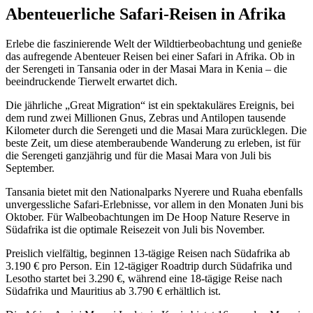
Abenteuerliche Safari-Reisen in Afrika
Erlebe die faszinierende Welt der Wildtierbeobachtung und genieße
das aufregende Abenteuer Reisen bei einer Safari in Afrika. Ob in
der Serengeti in Tansania oder in der Masai Mara in Kenia – die
beeindruckende Tierwelt erwartet dich.
Die jährliche „Great Migration“ ist ein spektakuläres Ereignis, bei
dem rund zwei Millionen Gnus, Zebras und Antilopen tausende
Kilometer durch die Serengeti und die Masai Mara zurücklegen. Die
beste Zeit, um diese atemberaubende Wanderung zu erleben, ist für
die Serengeti ganzjährig und für die Masai Mara von Juli bis
September.
Tansania bietet mit den Nationalparks Nyerere und Ruaha ebenfalls
unvergessliche Safari-Erlebnisse, vor allem in den Monaten Juni bis
Oktober. Für Walbeobachtungen im De Hoop Nature Reserve in
Südafrika ist die optimale Reisezeit von Juli bis November.
Preislich vielfältig, beginnen 13-tägige Reisen nach Südafrika ab
3.190 € pro Person. Ein 12-tägiger Roadtrip durch Südafrika und
Lesotho startet bei 3.290 €, während eine 18-tägige Reise nach
Südafrika und Mauritius ab 3.790 € erhältlich ist.