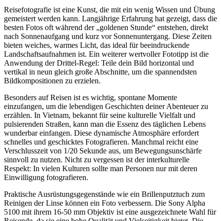
Reisefotografie ist eine Kunst, die mit ein wenig Wissen und Übung
gemeistert werden kann. Langjährige Erfahrung hat gezeigt, dass die
besten Fotos oft während der „goldenen Stunde“ entstehen, direkt
nach Sonnenaufgang und kurz vor Sonnenuntergang. Diese Zeiten
bieten weiches, warmes Licht, das ideal für beeindruckende
Landschaftsaufnahmen ist. Ein weiterer wertvoller Fototipp ist die
Anwendung der Drittel-Regel: Teile dein Bild horizontal und
vertikal in neun gleich große Abschnitte, um die spannendsten
Bildkompositionen zu erzielen.
Besonders auf Reisen ist es wichtig, spontane Momente
einzufangen, um die lebendigen Geschichten deiner Abenteuer zu
erzählen. In Vietnam, bekannt für seine kulturelle Vielfalt und
pulsierenden Straßen, kann man die Essenz des täglichen Lebens
wunderbar einfangen. Diese dynamische Atmosphäre erfordert
schnelles und geschicktes Fotografieren. Manchmal reicht eine
Verschlusszeit von 1/20 Sekunde aus, um Bewegungsunschärfe
sinnvoll zu nutzen. Nicht zu vergessen ist der interkulturelle
Respekt: In vielen Kulturen sollte man Personen nur mit deren
Einwilligung fotografieren.
Praktische Ausrüstungsgegenstände wie ein Brillenputztuch zum
Reinigen der Linse können ein Foto verbessern. Die Sony Alpha
5100 mit ihrem 16-50 mm Objektiv ist eine ausgezeichnete Wahl für
Reisende, da sie eine hohe Qualität und Vielseitigkeit bietet. Die