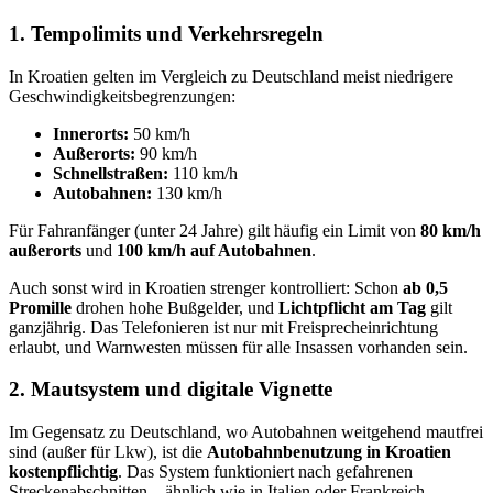
1. Tempolimits und Verkehrsregeln
In Kroatien gelten im Vergleich zu Deutschland meist niedrigere
Geschwindigkeitsbegrenzungen:
Innerorts:
50 km/h
Außerorts:
90 km/h
Schnellstraßen:
110 km/h
Autobahnen:
130 km/h
Für Fahranfänger (unter 24 Jahre) gilt häufig ein Limit von
80 km/h
außerorts
und
100 km/h auf Autobahnen
.
Auch sonst wird in Kroatien strenger kontrolliert: Schon
ab 0,5
Promille
drohen hohe Bußgelder, und
Lichtpflicht am Tag
gilt
ganzjährig. Das Telefonieren ist nur mit Freisprecheinrichtung
erlaubt, und Warnwesten müssen für alle Insassen vorhanden sein.
2. Mautsystem und digitale Vignette
Im Gegensatz zu Deutschland, wo Autobahnen weitgehend mautfrei
sind (außer für Lkw), ist die
Autobahnbenutzung in Kroatien
kostenpflichtig
. Das System funktioniert nach gefahrenen
Streckenabschnitten – ähnlich wie in Italien oder Frankreich.