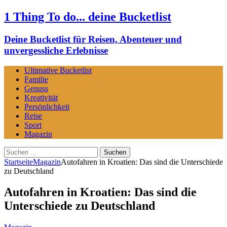
1 Thing To do... deine Bucketlist
Deine Bucketlist für Reisen, Abenteuer und
unvergessliche Erlebnisse
Ultimative Bucketlist
Familie
Genuss
Kreativität
Persönlichkeit
Reise
Sport
Magazin
Suchen
nach:
Startseite
Magazin
Autofahren in Kroatien: Das sind die Unterschiede
zu Deutschland
Autofahren in Kroatien: Das sind die
Unterschiede zu Deutschland