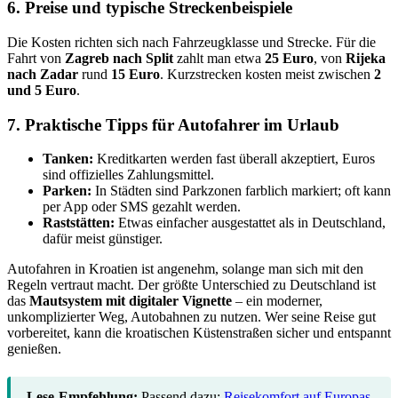
6. Preise und typische Streckenbeispiele
Die Kosten richten sich nach Fahrzeugklasse und Strecke. Für die
Fahrt von
Zagreb nach Split
zahlt man etwa
25 Euro
, von
Rijeka
nach Zadar
rund
15 Euro
. Kurzstrecken kosten meist zwischen
2
und 5 Euro
.
7. Praktische Tipps für Autofahrer im Urlaub
Tanken:
Kreditkarten werden fast überall akzeptiert, Euros
sind offizielles Zahlungsmittel.
Parken:
In Städten sind Parkzonen farblich markiert; oft kann
per App oder SMS gezahlt werden.
Raststätten:
Etwas einfacher ausgestattet als in Deutschland,
dafür meist günstiger.
Autofahren in Kroatien ist angenehm, solange man sich mit den
Regeln vertraut macht. Der größte Unterschied zu Deutschland ist
das
Mautsystem mit digitaler Vignette
– ein moderner,
unkomplizierter Weg, Autobahnen zu nutzen. Wer seine Reise gut
vorbereitet, kann die kroatischen Küstenstraßen sicher und entspannt
genießen.
Lese-Empfehlung:
Passend dazu:
Reisekomfort auf Europas