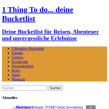
1 Thing To do... deine
Bucketlist
Deine Bucketlist für Reisen, Abenteuer
und unvergessliche Erlebnisse
Ultimative Bucketlist
Familie
Genuss
Kreativität
Persönlichkeit
Reise
Sport
Magazin
Suchen
nach:
Aktuelles