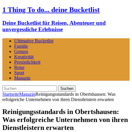
1 Thing To do... deine Bucketlist
Deine Bucketlist für Reisen, Abenteuer und
unvergessliche Erlebnisse
Ultimative Bucketlist
Familie
Genuss
Kreativität
Persönlichkeit
Reise
Sport
Magazin
Suchen
nach:
Startseite
Magazin
Reinigungsstandards in Obertshausen: Was
erfolgreiche Unternehmen von ihren Dienstleistern erwarten
Reinigungsstandards in Obertshausen:
Was erfolgreiche Unternehmen von ihren
Dienstleistern erwarten