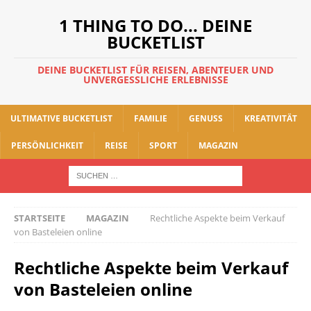
1 THING TO DO... DEINE
BUCKETLIST
DEINE BUCKETLIST FÜR REISEN, ABENTEUER UND
UNVERGESSLICHE ERLEBNISSE
ULTIMATIVE BUCKETLIST
FAMILIE
GENUSS
KREATIVITÄT
PERSÖNLICHKEIT
REISE
SPORT
MAGAZIN
STARTSEITE
MAGAZIN
Rechtliche Aspekte beim Verkauf
von Basteleien online
Rechtliche Aspekte beim Verkauf
von Basteleien online