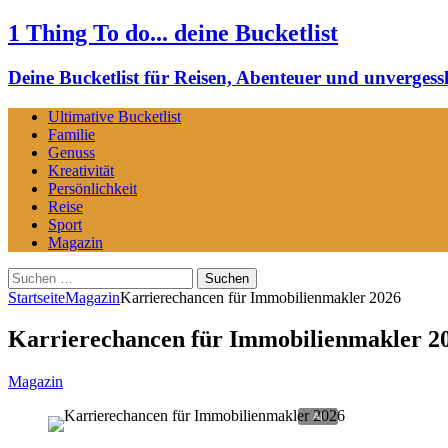
1 Thing To do... deine Bucketlist
Deine Bucketlist für Reisen, Abenteuer und unvergessl
Ultimative Bucketlist
Familie
Genuss
Kreativität
Persönlichkeit
Reise
Sport
Magazin
Suchen
nach:
Startseite
Magazin
Karrierechancen für Immobilienmakler 2026
Karrierechancen für Immobilienmakler 2
Magazin