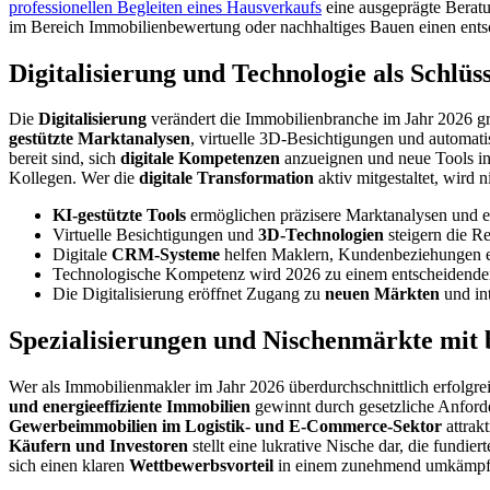
professionellen Begleiten eines Hausverkaufs
eine ausgeprägte Beratu
im Bereich Immobilienbewertung oder nachhaltiges Bauen einen ents
Digitalisierung und Technologie als Schlü
Die
Digitalisierung
verändert die Immobilienbranche im Jahr 2026 gru
gestützte Marktanalysen
, virtuelle 3D-Besichtigungen und automat
bereit sind, sich
digitale Kompetenzen
anzueignen und neue Tools in 
Kollegen. Wer die
digitale Transformation
aktiv mitgestaltet, wird
KI-gestützte Tools
ermöglichen präzisere Marktanalysen und 
Virtuelle Besichtigungen und
3D-Technologien
steigern die R
Digitale
CRM-Systeme
helfen Maklern, Kundenbeziehungen ef
Technologische Kompetenz wird 2026 zu einem entscheidend
Die Digitalisierung eröffnet Zugang zu
neuen Märkten
und int
Spezialisierungen und Nischenmärkte mit
Wer als Immobilienmakler im Jahr 2026 überdurchschnittlich erfolgrei
und energieeffiziente Immobilien
gewinnt durch gesetzliche Anford
Gewerbeimmobilien im Logistik- und E-Commerce-Sektor
attrak
Käufern und Investoren
stellt eine lukrative Nische dar, die fundie
sich einen klaren
Wettbewerbsvorteil
in einem zunehmend umkämpft