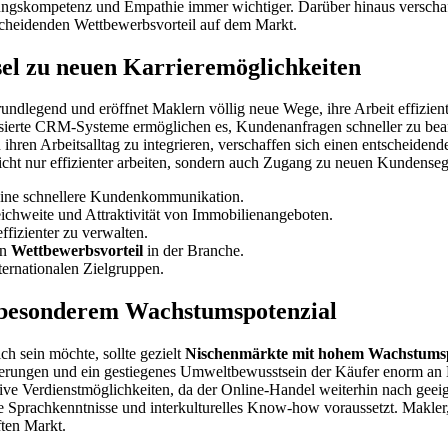
ngskompetenz und Empathie immer wichtiger. Darüber hinaus verschaff
cheidenden Wettbewerbsvorteil auf dem Markt.
ssel zu neuen Karrieremöglichkeiten
ndlegend und eröffnet Maklern völlig neue Wege, ihre Arbeit effizien
isierte CRM-Systeme ermöglichen es, Kundenanfragen schneller zu bear
ihren Arbeitsalltag zu integrieren, verschaffen sich einen entscheide
 nicht nur effizienter arbeiten, sondern auch Zugang zu neuen Kundense
eine schnellere Kundenkommunikation.
eichweite und Attraktivität von Immobilienangeboten.
fizienter zu verwalten.
en
Wettbewerbsvorteil
in der Branche.
ernationalen Zielgruppen.
 besonderem Wachstumspotenzial
ch sein möchte, sollte gezielt
Nischenmärkte mit hohem Wachstumsp
erungen und ein gestiegenes Umweltbewusstsein der Käufer enorm an B
tive Verdienstmöglichkeiten, da der Online-Handel weiterhin nach gee
rte Sprachkenntnisse und interkulturelles Know-how voraussetzt. Makler,
en Markt.