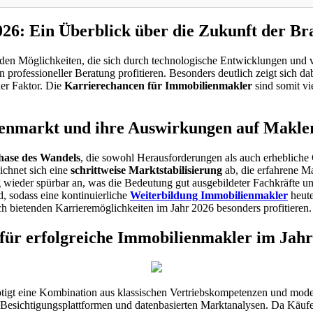
26: Ein Überblick über die Zukunft der Br
den Möglichkeiten, die sich durch technologische Entwicklungen und v
rofessioneller Beratung profitieren. Besonders deutlich zeigt sich da
der Faktor. Die
Karrierechancen für Immobilienmakler
sind somit vie
ienmarkt und ihre Auswirkungen auf Makle
hase des Wandels
, die sowohl Herausforderungen als auch erhebliche
ichnet sich eine
schrittweise Marktstabilisierung
ab, die erfahrene Ma
 wieder spürbar an, was die Bedeutung gut ausgebildeter Fachkräfte unte
, sodass eine kontinuierliche
Weiterbildung Immobilienmakler
heute
ich bietenden Karrieremöglichkeiten im Jahr 2026 besonders profitieren.
 für erfolgreiche Immobilienmakler im Jahr
tigt eine Kombination aus klassischen Vertriebskompetenzen und modern
n Besichtigungsplattformen und datenbasierten Marktanalysen. Da Käufe