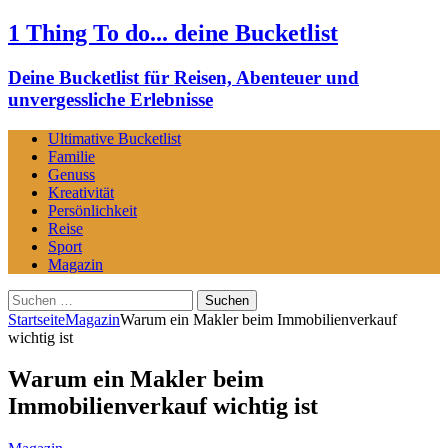
1 Thing To do... deine Bucketlist
Deine Bucketlist für Reisen, Abenteuer und
unvergessliche Erlebnisse
Ultimative Bucketlist
Familie
Genuss
Kreativität
Persönlichkeit
Reise
Sport
Magazin
Suchen
nach:
Startseite
Magazin
Warum ein Makler beim Immobilienverkauf
wichtig ist
Warum ein Makler beim
Immobilienverkauf wichtig ist