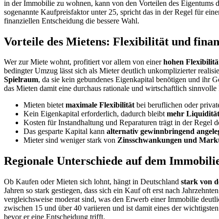
in der Immobilie zu wohnen, kann von den Vorteilen des Eigentums deut
sogenannte Kaufpreisfaktor unter 25, spricht das in der Regel für ei
finanziellen Entscheidung die bessere Wahl.
Vorteile des Mietens: Flexibilität und finan
Wer zur Miete wohnt, profitiert vor allem von einer
hohen Flexibilitä
bedingter Umzug lässt sich als Mieter deutlich unkomplizierter realis
Spielraum
, da sie kein gebundenes Eigenkapital benötigen und ihr G
das Mieten damit eine durchaus rationale und wirtschaftlich sinnvolle
Mieten bietet
maximale Flexibilität
bei beruflichen oder priva
Kein Eigenkapital erforderlich, dadurch bleibt
mehr Liquiditä
Kosten für Instandhaltung und Reparaturen trägt in der Regel 
Das gesparte Kapital kann
alternativ gewinnbringend angele
Mieter sind weniger stark von
Zinsschwankungen und Markt
Regionale Unterschiede auf dem Immobili
Ob Kaufen oder Mieten sich lohnt, hängt in Deutschland
stark von d
Jahren so stark gestiegen, dass sich ein Kauf oft erst nach Jahrzehnt
vergleichsweise moderat sind, was den Erwerb einer Immobilie deutli
zwischen 15 und über 40 variieren und ist damit eines der wichtigste
bevor er eine Entscheidung trifft.