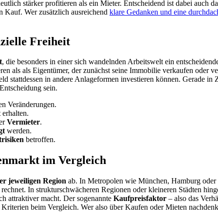
lich stärker profitieren als ein Mieter. Entscheidend ist dabei auch d
nen Kauf. Wer zusätzlich ausreichend
klare Gedanken und eine durchdach
zielle Freiheit
t
, die besonders in einer sich wandelnden Arbeitswelt ein entscheidender
ieren als als Eigentümer, der zunächst seine Immobilie verkaufen oder 
eld stattdessen in andere Anlageformen investieren können. Gerade in Z
 Entscheidung sein.
ten Veränderungen.
t
erhalten.
der
Vermieter
.
gt
werden.
risiken
betroffen.
enmarkt im Vergleich
er jeweiligen Region
ab. In Metropolen wie München, Hamburg oder Fr
en rechnet. In strukturschwächeren Regionen oder kleineren Städten hin
ch attraktiver macht. Der sogenannte
Kaufpreisfaktor
– also das Verhä
n Kriterien beim Vergleich. Wer also über Kaufen oder Mieten nachdenkt