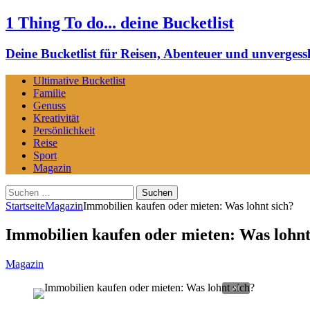
1 Thing To do... deine Bucketlist
Deine Bucketlist für Reisen, Abenteuer und unvergessl
Ultimative Bucketlist
Familie
Genuss
Kreativität
Persönlichkeit
Reise
Sport
Magazin
Suchen
nach:
Startseite
Magazin
Immobilien kaufen oder mieten: Was lohnt sich?
Immobilien kaufen oder mieten: Was lohnt
Magazin