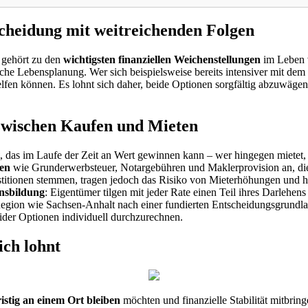
cheidung mit weitreichenden Folgen
 gehört zu den
wichtigsten finanziellen Weichenstellungen
im Leben v
che Lebensplanung. Wer sich beispielsweise bereits intensiver mit dem
fen können. Es lohnt sich daher, beide Optionen sorgfältig abzuwägen,
 zwischen Kaufen und Mieten
, das im Laufe der Zeit an Wert gewinnen kann – wer hingegen mietet,
en
wie Grunderwerbsteuer, Notargebühren und Maklerprovision an, die
tionen stemmen, tragen jedoch das Risiko von Mieterhöhungen und haben
nsbildung
: Eigentümer tilgen mit jeder Rate einen Teil ihres Darlehen
 Region wie Sachsen-Anhalt nach einer fundierten Entscheidungsgrundla
ider Optionen individuell durchzurechnen.
ich lohnt
ristig an einem Ort bleiben
möchten und finanzielle Stabilität mitbring