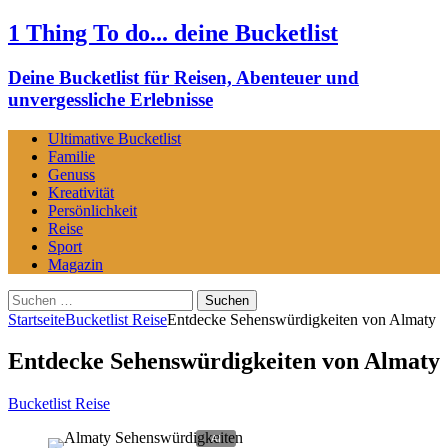
1 Thing To do... deine Bucketlist
Deine Bucketlist für Reisen, Abenteuer und
unvergessliche Erlebnisse
Ultimative Bucketlist
Familie
Genuss
Kreativität
Persönlichkeit
Reise
Sport
Magazin
Suchen
nach:
Startseite
Bucketlist Reise
Entdecke Sehenswürdigkeiten von Almaty
Entdecke Sehenswürdigkeiten von Almaty
Bucketlist Reise