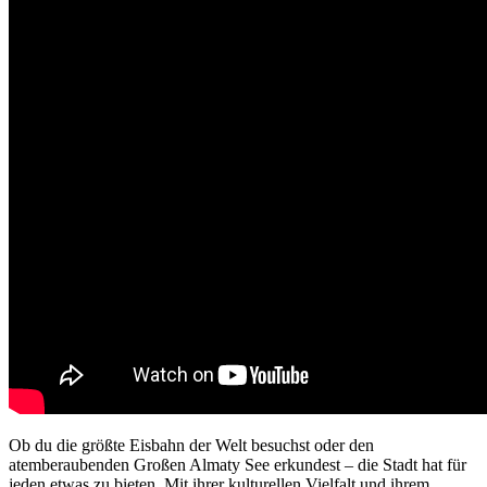
Ob du die größte Eisbahn der Welt besuchst oder den
atemberaubenden Großen Almaty See erkundest – die Stadt hat für
jeden etwas zu bieten. Mit ihrer kulturellen Vielfalt und ihrem