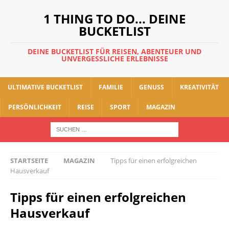
1 THING TO DO... DEINE
BUCKETLIST
DEINE BUCKETLIST FÜR REISEN, ABENTEUER UND
UNVERGESSLICHE ERLEBNISSE
ULTIMATIVE BUCKETLIST
FAMILIE
GENUSS
KREATIVITÄT
PERSÖNLICHKEIT
REISE
SPORT
MAGAZIN
STARTSEITE
MAGAZIN
Tipps für einen erfolgreichen
Hausverkauf
Tipps für einen erfolgreichen
Hausverkauf