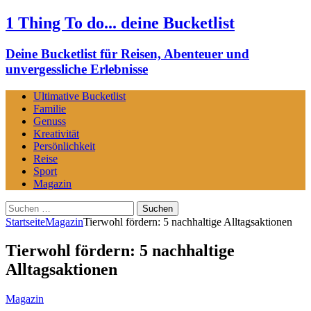
1 Thing To do... deine Bucketlist
Deine Bucketlist für Reisen, Abenteuer und
unvergessliche Erlebnisse
Ultimative Bucketlist
Familie
Genuss
Kreativität
Persönlichkeit
Reise
Sport
Magazin
Suchen
nach:
Startseite
Magazin
Tierwohl fördern: 5 nachhaltige Alltagsaktionen
Tierwohl fördern: 5 nachhaltige
Alltagsaktionen
Magazin