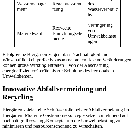
Wassermanage
Regenwassernu
des
ment
tzung
Wasserverbrauc
hs
Verringerung
Recycelte
von
Materialwahl
Einrichtungsele
Umweltbelastu
mente
ngen
Erfolgreiche Biergärten zeigen, dass Nachhaltigkeit und
Wirtschaftlichkeit perfectly zusammengehen. Kleine Veränderungen
können große Wirkung entfalten – von der Anschaffung
energieeffizienter Geräte bis zur Schulung des Personals in
Umweltthemen.
Innovative Abfallvermeidung und
Recycling
Biergärten spielen eine Schlüsselrolle bei der Abfallvermeidung im
Biergarten. Moderne Gastronomiekonzepte setzen zunehmend auf
nachhaltige Recycling-Konzepte, um die Umweltbelastung zu
minimieren und ressourcenschonend zu wirtschaften.