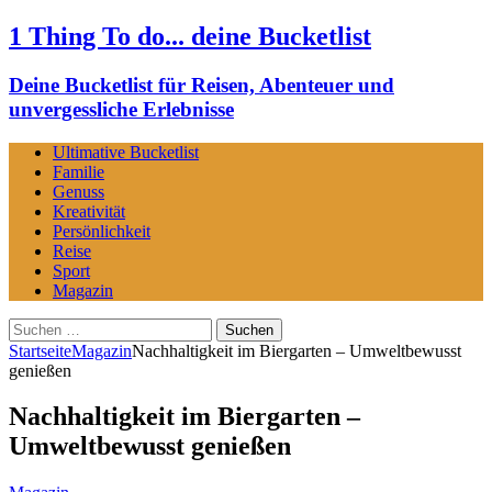
1 Thing To do... deine Bucketlist
Deine Bucketlist für Reisen, Abenteuer und
unvergessliche Erlebnisse
Ultimative Bucketlist
Familie
Genuss
Kreativität
Persönlichkeit
Reise
Sport
Magazin
Suchen
nach:
Startseite
Magazin
Nachhaltigkeit im Biergarten – Umweltbewusst
genießen
Nachhaltigkeit im Biergarten –
Umweltbewusst genießen