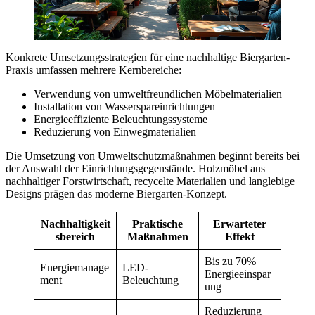
Konkrete Umsetzungsstrategien für eine nachhaltige Biergarten-
Praxis umfassen mehrere Kernbereiche:
Verwendung von umweltfreundlichen Möbelmaterialien
Installation von Wasserspareinrichtungen
Energieeffiziente Beleuchtungssysteme
Reduzierung von Einwegmaterialien
Die Umsetzung von Umweltschutzmaßnahmen beginnt bereits bei
der Auswahl der Einrichtungsgegenstände. Holzmöbel aus
nachhaltiger Forstwirtschaft, recycelte Materialien und langlebige
Designs prägen das moderne Biergarten-Konzept.
Nachhaltigkeit
Praktische
Erwarteter
sbereich
Maßnahmen
Effekt
Bis zu 70%
Energiemanage
LED-
Energieeinspar
ment
Beleuchtung
ung
Reduzierung