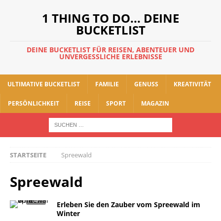
1 THING TO DO... DEINE
BUCKETLIST
DEINE BUCKETLIST FÜR REISEN, ABENTEUER UND
UNVERGESSLICHE ERLEBNISSE
ULTIMATIVE BUCKETLIST
FAMILIE
GENUSS
KREATIVITÄT
PERSÖNLICHKEIT
REISE
SPORT
MAGAZIN
STARTSEITE
Spreewald
Spreewald
Erleben Sie den Zauber vom Spreewald im
Winter