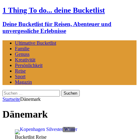
1 Thing To do... deine Bucketlist
Deine Bucketlist für Reisen, Abenteuer und
unvergessliche Erlebnisse
Ultimative Bucketlist
Familie
Genuss
Kreativität
Persönlichkeit
Reise
Sport
Magazin
Suchen
nach:
Startseite
Dänemark
Dänemark
Bucketlist Reise