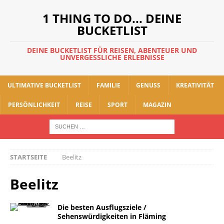
1 THING TO DO... DEINE
BUCKETLIST
DEINE BUCKETLIST FÜR REISEN, ABENTEUER UND
UNVERGESSLICHE ERLEBNISSE
ULTIMATIVE BUCKETLIST
FAMILIE
GENUSS
KREATIVITÄT
PERSÖNLICHKEIT
REISE
SPORT
MAGAZIN
STARTSEITE
Beelitz
Beelitz
Die besten Ausflugsziele /
Sehenswürdigkeiten in Fläming