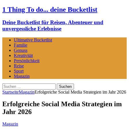
1 Thing To do... deine Bucketlist
Deine Bucketlist für Reisen, Abenteuer und
unvergessliche Erlebnisse
Ultimative Bucketlist
Familie
Genuss
Kreativität
Persönlichkeit
Reise
Sport
Magazin
Suchen
nach:
Startseite
Magazin
Erfolgreiche Social Media Strategien im Jahr 2026
Erfolgreiche Social Media Strategien im
Jahr 2026
Magazin