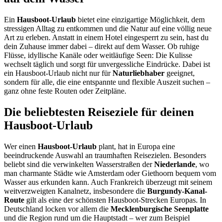
Ein
Hausboot-Urlaub
bietet eine einzigartige Möglichkeit, dem
stressigen Alltag zu entkommen und die Natur auf eine völlig neue
Art zu erleben. Anstatt in einem Hotel eingesperrt zu sein, hast du
dein Zuhause immer dabei – direkt auf dem Wasser. Ob ruhige
Flüsse, idyllische Kanäle oder weitläufige Seen: Die Kulisse
wechselt täglich und sorgt für unvergessliche Eindrücke. Dabei ist
ein Hausboot-Urlaub nicht nur für
Naturliebhaber
geeignet,
sondern für alle, die eine entspannte und flexible Auszeit suchen –
ganz ohne feste Routen oder Zeitpläne.
Die beliebtesten Reiseziele für deinen
Hausboot-Urlaub
Wer einen
Hausboot-Urlaub
plant, hat in Europa eine
beeindruckende Auswahl an traumhaften Reisezielen. Besonders
beliebt sind die verwinkelten Wasserstraßen der
Niederlande
, wo
man charmante Städte wie Amsterdam oder Giethoorn bequem vom
Wasser aus erkunden kann. Auch Frankreich überzeugt mit seinem
weitverzweigten Kanalnetz, insbesondere die
Burgundy-Kanal-
Route
gilt als eine der schönsten Hausboot-Strecken Europas. In
Deutschland locken vor allem die
Mecklenburgische Seenplatte
und die Region rund um die Hauptstadt – wer zum Beispiel