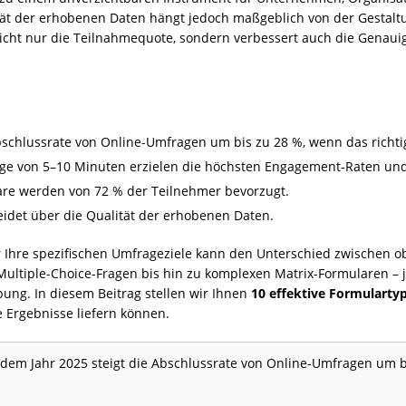
ität der erhobenen Daten hängt jedoch maßgeblich von der Gestal
icht nur die Teilnahmequote, sondern verbessert auch die Genaui
bschlussrate von Online-Umfragen um bis zu 28 %, wenn das richti
ge von 5–10 Minuten erzielen die höchsten Engagement-Raten und 
are werden von 72 % der Teilnehmer bevorzugt.
idet über die Qualität der erhobenen Daten.
r Ihre spezifischen Umfrageziele kann den Unterschied zwischen ob
tiple-Choice-Fragen bis hin zu komplexen Matrix-Formularen – jede
ung. In diesem Beitrag stellen wir Ihnen
10 effektive Formularty
 Ergebnisse liefern können.
 dem Jahr 2025 steigt die Abschlussrate von Online-Umfragen um b