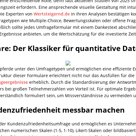
eine entscheidende Rolle, denn laut aktuellen Studien von 2025 si
gszeit erfordern. Eine ansprechende visuelle Gestaltung mit intui
 wie Experten von
Wertsteigernd.de
in ihren Analysen bestätigen ko
agetypen wie Multiple-Choice, Bewertungsskalen oder offene Fr
eßlich sollte jedes Umfrageformular mit einem Dankestext abschli
rgebnisse anbieten, um die Wertschätzung für die investierte Zei
re: Der Klassiker für quantitative Da
spferde unter den Umfragetypen und ermöglichen eine effiziente E
uktur dieser Formulare erleichtert nicht nur das Ausfüllen für di
ageergebnisse
erheblich. Durch die Standardisierung der Antwortm
ers bei großen Teilnehmerzahlen von Vorteil ist. Für optimale Erge
verständlich formuliert sein, um Missverständnisse zu vermeiden u
denzufriedenheit messbar machen
eder Kundenzufriedenheitsumfrage und ermöglichen es Unternehme
hen numerischen Skalen (1-5, 1-10), Likert-Skalen oder bildbasie