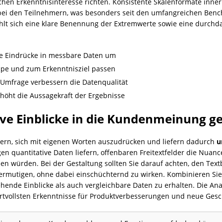
chen Erkenntnisinteresse richten. Konsistente Skalenformate inne
bei den Teilnehmern, was besonders seit den umfangreichen Bench
iehlt sich eine klare Benennung der Extremwerte sowie eine durchd
e Eindrücke in messbare Daten um
uppe und zum Erkenntnisziel passen
 Umfrage verbessern die Datenqualität
höht die Aussagekraft der Ergebnisse
ive Einblicke in die Kundenmeinung 
ern, sich mit eigenen Worten auszudrücken und liefern dadurch
u
n quantitative Daten liefern, offenbaren Freitextfelder die Nu
n würden. Bei der Gestaltung sollten Sie darauf achten, den Text
rmutigen, ohne dabei einschüchternd zu wirken. Kombinieren Sie 
hende Einblicke als auch vergleichbare Daten zu erhalten. Die Ana
ertvollsten Erkenntnisse für Produktverbesserungen und neue Gesc