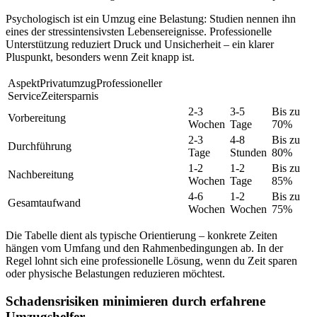
Psychologisch ist ein Umzug eine Belastung: Studien nennen ihn
eines der stressintensivsten Lebensereignisse. Professionelle
Unterstützung reduziert Druck und Unsicherheit – ein klarer
Pluspunkt, besonders wenn Zeit knapp ist.
AspektPrivatumzugProfessioneller
ServiceZeitersparnis
2-3
3-5
Bis zu
Vorbereitung
Wochen
Tage
70%
2-3
4-8
Bis zu
Durchführung
Tage
Stunden
80%
1-2
1-2
Bis zu
Nachbereitung
Wochen
Tage
85%
4-6
1-2
Bis zu
Gesamtaufwand
Wochen
Wochen
75%
Die Tabelle dient als typische Orientierung – konkrete Zeiten
hängen vom Umfang und den Rahmenbedingungen ab. In der
Regel lohnt sich eine professionelle Lösung, wenn du Zeit sparen
oder physische Belastungen reduzieren möchtest.
Schadensrisiken minimieren durch erfahrene
Umzugshelfer