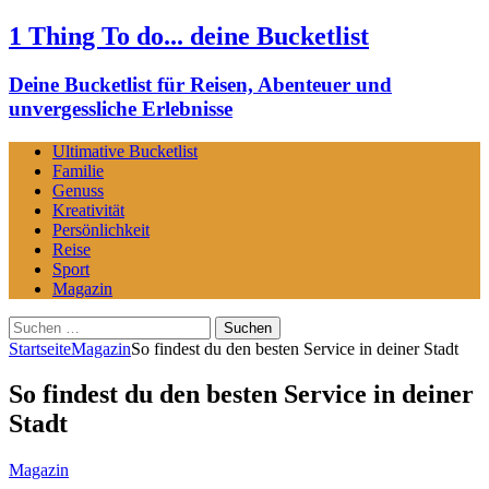
1 Thing To do... deine Bucketlist
Deine Bucketlist für Reisen, Abenteuer und
unvergessliche Erlebnisse
Ultimative Bucketlist
Familie
Genuss
Kreativität
Persönlichkeit
Reise
Sport
Magazin
Suchen
nach:
Startseite
Magazin
So findest du den besten Service in deiner Stadt
So findest du den besten Service in deiner
Stadt
Magazin