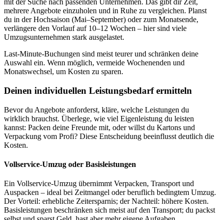
mit der Suche nach passenden Unternehmen. Das gibt dir Zeit,
mehrere Angebote einzuholen und in Ruhe zu vergleichen. Planst
du in der Hochsaison (Mai–September) oder zum Monatsende,
verlängere den Vorlauf auf 10–12 Wochen – hier sind viele
Umzugsunternehmen stark ausgelastet.
Last-Minute-Buchungen sind meist teurer und schränken deine
Auswahl ein. Wenn möglich, vermeide Wochenenden und
Monatswechsel, um Kosten zu sparen.
Deinen individuellen Leistungsbedarf ermitteln
Bevor du Angebote anforderst, kläre, welche Leistungen du
wirklich brauchst. Überlege, wie viel Eigenleistung du leisten
kannst: Packen deine Freunde mit, oder willst du Kartons und
Verpackung vom Profi? Diese Entscheidung beeinflusst deutlich die
Kosten.
Vollservice-Umzug oder Basisleistungen
Ein Vollservice-Umzug übernimmt Verpacken, Transport und
Auspacken – ideal bei Zeitmangel oder beruflich bedingtem Umzug.
Der Vorteil: erhebliche Zeitersparnis; der Nachteil: höhere Kosten.
Basisleistungen beschränken sich meist auf den Transport; du packst
selbst und sparst Geld, hast aber mehr eigene Aufgaben.