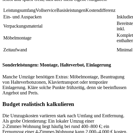
LeistungsumfangVollserviceBasisleistungenKostendifferenz
Ein- und Auspacken
Inkludier
Bereitst
Verpackungsmaterial
inkl.
Komplet
Möbelmontage
enthalte
Zeitaufwand
Minimal
Sonderleistungen: Montage, Halteverbot, Einlagerung
Manche Umzüge benötigen Extras: Möbelmontage, Beantragung
von Halteverbotszonen, Klaviertransport oder temporäre
Einlagerung. Kläre solche Punkte frühzeitig, denn sie beeinflussen
Angebot und Preis.
Budget realistisch kalkulieren
Die Umzugskosten variieren stark nach Umfang und Entfernung.
Als grobe Orientierung: Ein lokaler Umzug einer
2‑Zimmer‑Wohnung liegt häufig bei rund 400–800 €; ein
Fernumzug einer 4‑Zimmer‑Wohnung kann 2.000–4.000 € kosten.