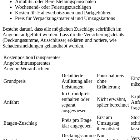
Anfahrts- oder Bereitstellungspauschalen
Wochenend‑ oder Feiertagszuschlägen
Kosten für Halteverbotszonen und Parkgebühren
Preis für Verpackungsmaterial und Umzugskartons
Bestehe darauf, dass alle möglichen Zuschläge schriftlich im
Angebot aufgeführt werden. Lass dir die Versicherungsdetails
(Deckungssumme, Ausschlüsse) erklären und notiere, wie
Schadensmeldungen gehandhabt werden.
KostenpositionTransparentes
AngebotIntransparentes
AngebotWorauf achten
Detaillierte
Pauschalpreis
Einz
Grundpreis
Auflistung aller
ohne
müss
Leistungen
Erläuterung
Im Grundpreis
Expl
enthalten oder
Nicht erwähnt,
Anfahrt
Anfa
separat
später berechnet
frag
ausgewiesen
Erst am
Sto
Preis pro Etage
Etagen‑Zuschlag
Umzugstag
schr
klar angegeben
thematisiert
lass
Deckungssumme
Nur
Vers