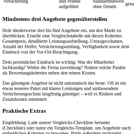
Versicherung
und Prämie
Standardhinweis
gena
aufgeführt
ohne Details
Mindestens drei Angebote gegenüberstellen
Hole idealerweise drei bis fünf Angebote ein, um den Markt zu
überblicken. Erstelle eine Vergleichstabelle mit diesen Kriterien:
Gesamtpreis, detaillierte Leistungsaufstellung, Umzugsvolumen,
Anzahl der Helfer, Versicherungsumfang, Verfügbarkeit sowie dein
Eindruck von der Vor‑Ort‑Besichtigung.
Dein persönlicher Eindruck ist wichtig: War der Mitarbeiter
fachkundig? Wirkte die Firma zuverlässig? Notiere solche Punkte
als Bewertungskriterien neben den reinen Kosten.
Das günstigste Angebot ist nicht automatisch das beste. Oft ist ein
etwas teureres Paket mit klaren Leistungen und umfassendem
Versicherungsschutz langfristig günstiger – weil es Risiken und
Zusatzkosten minimiert.
Praktische Extras
Empfehlung: Lade unsere Vergleichs‑Checkliste herunter
(Checkliste) oder nutze ein Vergleichs‑Template, um Angebote nach
einheitlichen Kriterien zu bewerten. Prüfe außerdem rechtzeitig