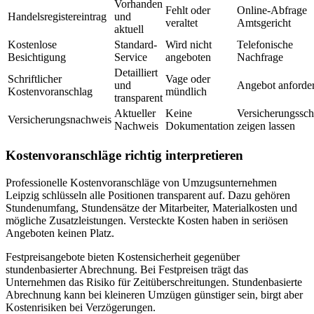
Vorhanden
Fehlt oder
Online-Abfrage
Handelsregistereintrag
und
veraltet
Amtsgericht
aktuell
Kostenlose
Standard-
Wird nicht
Telefonische
Besichtigung
Service
angeboten
Nachfrage
Detailliert
Schriftlicher
Vage oder
und
Angebot anforde
Kostenvoranschlag
mündlich
transparent
Aktueller
Keine
Versicherungssch
Versicherungsnachweis
Nachweis
Dokumentation
zeigen lassen
Kostenvoranschläge richtig interpretieren
Professionelle Kostenvoranschläge von Umzugsunternehmen
Leipzig schlüsseln alle Positionen transparent auf. Dazu gehören
Stundenumfang, Stundensätze der Mitarbeiter, Materialkosten und
mögliche Zusatzleistungen. Versteckte Kosten haben in seriösen
Angeboten keinen Platz.
Festpreisangebote bieten Kostensicherheit gegenüber
stundenbasierter Abrechnung. Bei Festpreisen trägt das
Unternehmen das Risiko für Zeitüberschreitungen. Stundenbasierte
Abrechnung kann bei kleineren Umzügen günstiger sein, birgt aber
Kostenrisiken bei Verzögerungen.