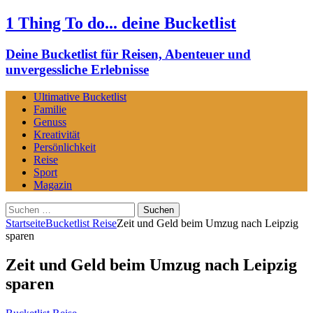
1 Thing To do... deine Bucketlist
Deine Bucketlist für Reisen, Abenteuer und
unvergessliche Erlebnisse
Ultimative Bucketlist
Familie
Genuss
Kreativität
Persönlichkeit
Reise
Sport
Magazin
Suchen
nach:
Startseite
Bucketlist Reise
Zeit und Geld beim Umzug nach Leipzig
sparen
Zeit und Geld beim Umzug nach Leipzig
sparen