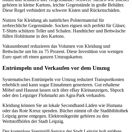
gehören in kleine Kartons, leichte Gegenstände in große Behälter.
Diese Regel verhindert zu schwere Kisten und Rückenschäden.
Nutzen Sie Kleidung als natürliches Polstermaterial für
zerbrechliche Gegenstände. Socken eignen sich perfekt für Gläser,
T-Shirts schützen Teller und Schalen. Handtücher und Bettwäsche
füllen Hohlräume in den Kartons.
Vakuumbeutel reduzieren das Volumen von Kleidung und
Bettwäsche um bis zu 75 Prozent. Diese Investition von wenigen
Euro spart oft einen ganzen Umzugskarton.
Entrümpeln und Verkaufen vor dem Umzug
Systematisches Entrümpeln vor Umzug reduziert Transportkosten
erheblich und kann sogar Einnahmen generieren. Gut erhaltene
Möbel und Hausrat lassen sich über eBay Kleinanzeigen, Shpock
oder den Leipziger Flohmarkt am Agra-Park verkaufen.
Kleidung können Sie an lokale Secondhand-Läden wie Humana
oder das Rote Kreuz spenden. Bücher nimmt oft die Stadtbibliothek
Leipzig gerne entgegen. Elektronikgeräte gehören zu den
Wertstoffhöfen der Stadt Leipzig.
Der kostenlose Sperrmüll-Service der Stadt Leipzig holt größere