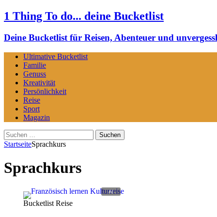
1 Thing To do... deine Bucketlist
Deine Bucketlist für Reisen, Abenteuer und unvergessl
Ultimative Bucketlist
Familie
Genuss
Kreativität
Persönlichkeit
Reise
Sport
Magazin
Suchen
nach:
Startseite
Sprachkurs
Sprachkurs
Bucketlist Reise