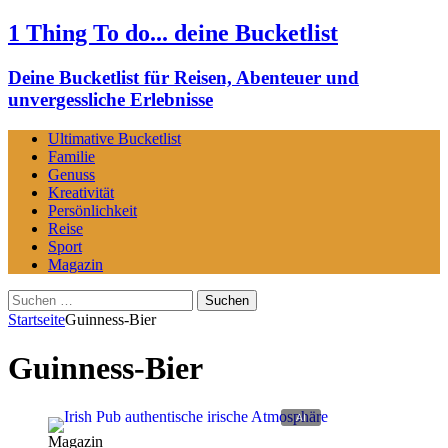
1 Thing To do... deine Bucketlist
Deine Bucketlist für Reisen, Abenteuer und
unvergessliche Erlebnisse
Ultimative Bucketlist
Familie
Genuss
Kreativität
Persönlichkeit
Reise
Sport
Magazin
Suchen
nach:
Startseite
Guinness-Bier
Guinness-Bier
Magazin