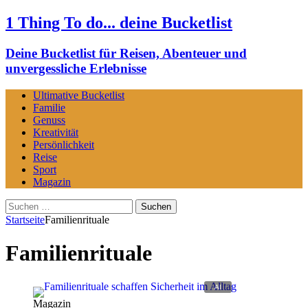
1 Thing To do... deine Bucketlist
Deine Bucketlist für Reisen, Abenteuer und
unvergessliche Erlebnisse
Ultimative Bucketlist
Familie
Genuss
Kreativität
Persönlichkeit
Reise
Sport
Magazin
Suchen
nach:
Startseite
Familienrituale
Familienrituale
Magazin