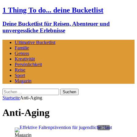
1 Thing To do... deine Bucketlist
Deine Bucketlist für Reisen, Abenteuer und
unvergessliche Erlebnisse
Ultimative Bucketlist
Familie
Genuss
Kreativität
Persönlichkeit
Reise
Sport
Magazin
Suchen
nach:
Startseite
Anti-Aging
Anti-Aging
Magazin