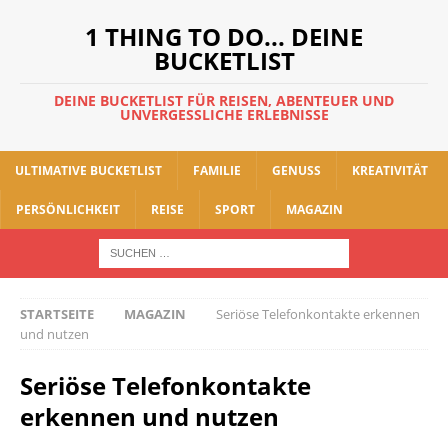
1 THING TO DO... DEINE
BUCKETLIST
DEINE BUCKETLIST FÜR REISEN, ABENTEUER UND
UNVERGESSLICHE ERLEBNISSE
ULTIMATIVE BUCKETLIST
FAMILIE
GENUSS
KREATIVITÄT
PERSÖNLICHKEIT
REISE
SPORT
MAGAZIN
STARTSEITE
MAGAZIN
Seriöse Telefonkontakte erkennen
und nutzen
Seriöse Telefonkontakte
erkennen und nutzen