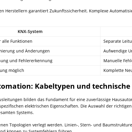
en Herstellern garantiert Zukunftssicherheit. Komplexe Automatisi
KNX-System
r alle Funktionen
Separate Leit
mierung und Änderungen
Aufwendige U
hung und Fehlererkennung
Manuelle Fehl
rung möglich
Komplette Neui
omation: Kabeltypen und technische 
Busleitungen bilden das Fundament für eine zuverlässige Hausau
 spezifischen elektrischen Eigenschaften. Die Auswahl der richtige
gesamten Systems.
enen Topologien verlegt werden. Linien-, Stern- und Baumstruktur
 und können zu Systemfehlern führen.