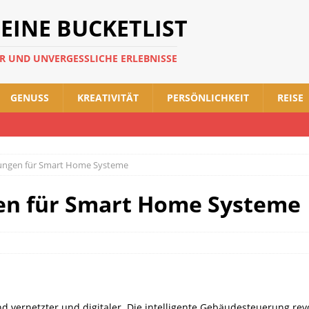
DEINE BUCKETLIST
ER UND UNVERGESSLICHE ERLEBNISSE
GENUSS
KREATIVITÄT
PERSÖNLICHKEIT
REISE
itungen für Smart Home Systeme
gen für Smart Home Systeme
netzter und digitaler. Die intelligente Gebäudesteuerung revol