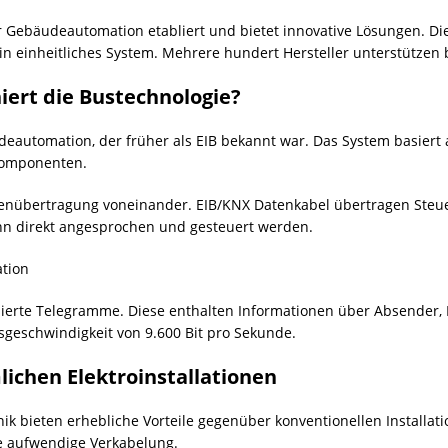
r Gebäudeautomation etabliert und bietet innovative Lösungen. Di
n einheitliches System. Mehrere hundert Hersteller unterstützen b
iert die Bustechnologie?
deautomation, der früher als EIB bekannt war. Das System basiert
Komponenten.
tenübertragung voneinander. EIB/KNX Datenkabel übertragen Steu
nn direkt angesprochen und gesteuert werden.
sierte Telegramme. Diese enthalten Informationen über Absender
sgeschwindigkeit von 9.600 Bit pro Sekunde.
ichen Elektroinstallationen
k bieten erhebliche Vorteile gegenüber konventionellen Installatio
e aufwendige Verkabelung.