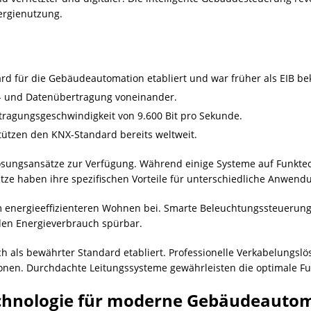
ergienutzung.
ard für die Gebäudeautomation etabliert und war früher als EIB be
e- und Datenübertragung voneinander.
rtragungsgeschwindigkeit von 9.600 Bit pro Sekunde.
tützen den KNX-Standard bereits weltweit.
ösungsansätze zur Verfügung. Während einige Systeme auf Funkte
tze haben ihre spezifischen Vorteile für unterschiedliche Anwend
um energieeffizienteren Wohnen bei. Smarte Beleuchtungssteuerung
den Energieverbrauch spürbar.
h als bewährter Standard etabliert. Professionelle Verkabelungs
ionen. Durchdachte Leitungssysteme gewährleisten die optimale Fun
chnologie für moderne Gebäudeauto